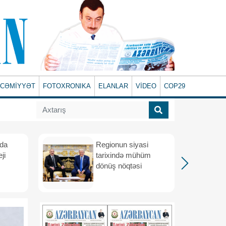
CƏMİYYƏT
FOTOXRONIKA
ELANLAR
VİDEO
COP29
ada
Regionun siyasi
ji
tarixində mühüm
dönüş nöqtəsi