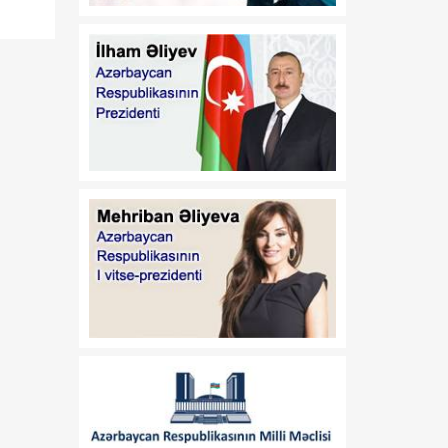
21:45
Paytaxtın Yasamal
08 Avqust
rayonunda keçirilən
ödənişsiz skrinninq
aksiyasında 400-ə yaxın
qadın müayinə olunub
21:30
Xocavənddə buldozerin
08 Avqust
minaya düşməsi ilə bağlı
araşdırma aparılır
21:15
Prezident İlham Əliyev
08 Avqust
Vaşinqton Zirvə
Görüşünün ildönümü
münasibətilə ABŞ
Prezidentinə məktub
ünvanlayıb
21:00
Vaşinqton görüşü
08 Avqust
regionda inkişaf və