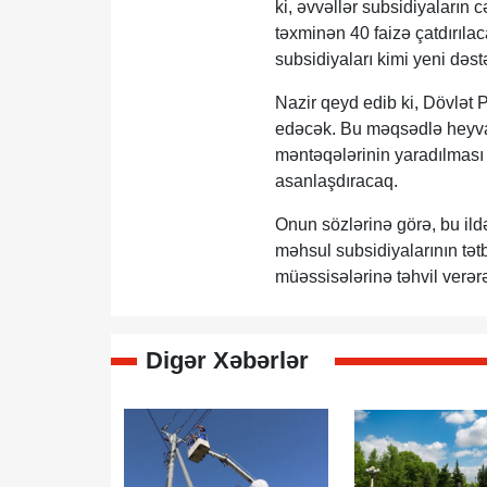
ki, əvvəllər subsidiyaların 
təxminən 40 faizə çatdırıla
subsidiyaları kimi yeni dəst
Nazir qeyd edib ki, Dövlət P
edəcək. Bu məqsədlə heyvan
məntəqələrinin yaradılması n
asanlaşdıracaq.
Onun sözlərinə görə, bu ildə
məhsul subsidiyalarının tət
müəssisələrinə təhvil verə
Digər Xəbərlər