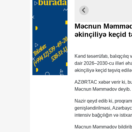
Məcnun Məmmədov
əkinçiliyə keçid 
Kənd təsərrüfatı, balıqçılıq
dair 2026–2030-cu illəri əh
əkinçiliyə keçid təşviq edil
AZƏRTAC xəbər verir ki, bun
Məcnun Məmmədov deyib.
Nazir qeyd edib ki, proqram
genişləndirilməsi, Azərbayca
intensiv bağçılığın və istixa
Məcnun Məmmədov bildirib ki