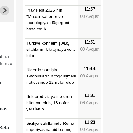
11:57
“Yay Fest 2026”nın
09 Avqust
“Müasir şəhərlər və
texnologiya” düşərgəsi
başa çatıb
11:51
Türkiyə köhnəlmiş ABŞ
09 Avqust
silahlarını Ukraynaya verə
bilər
afına
tensiv
11:44
Nigerdə sərnişin
09 Avqust
avtobuslarının toqquşması
nəticəsində 22 nəfər ölüb
ri
11:31
Belqorod vilayətinə dron
09 Avqust
hücumu olub, 13 nəfər
məsi,
yaralanıb
11:23
Siciliya sahillərində Roma
 Belə
09 Avqust
imperiyasına aid batmış