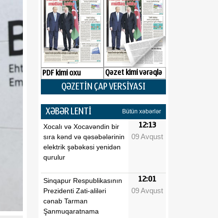
Qəzet kimi vərəqlə
PDF kimi oxu
QƏZETİN ÇAP VERSİYASI
XƏBƏR LENTİ
Bütün xəbərlər
12:13
Xocalı və Xocavəndin bir
09 Avqust
sıra kənd və qəsəbələrinin
elektrik şəbəkəsi yenidən
qurulur
12:01
Sinqapur Respublikasının
09 Avqust
Prezidenti Zati-aliləri
cənab Tarman
Şanmuqaratnama