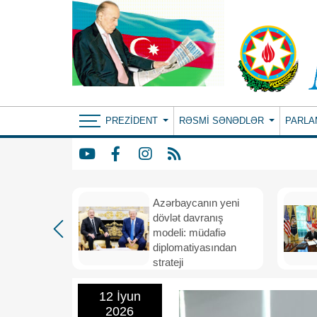
PREZIDENT
RƏSMI SƏNƏDLƏR
PARLA
Azərbaycanın yeni
bir il
dövlət davranış
ubi
modeli: müdafiə
eni
diplomatiyasından
nizamı və
strateji
n strateji
təşəbbüskarlığa
12 İyun
2026