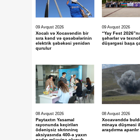
09 Avqust 2026
09 Avqust 2026
Xocalı və Xocavəndin bir
“Yay Fest 2026”n
sıra kənd və qəsəbələrinin
şəhərlər və texno
elektrik şəbəkəsi yenidən
düşərgəsi başa ça
qurulur
08 Avqust 2026
08 Avqust 2026
Paytaxtın Yasamal
Xocavənddə buld
rayonunda keçirilən
minaya düşməsi il
ödənişsiz skrinninq
araşdırma aparılır
aksiyasında 400-ə yaxın
qadın müayinə olunub