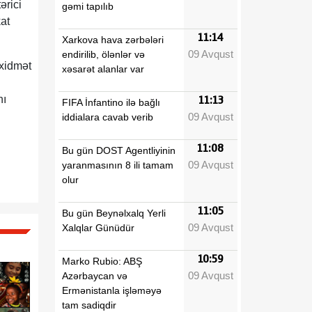
ərici
gəmi tapılıb
at
11:14
Xarkova hava zərbələri
09 Avqust
endirilib, ölənlər və
 xidmət
xəsarət alanlar var
nı
11:13
FIFA İnfantino ilə bağlı
09 Avqust
iddialara cavab verib
11:08
Bu gün DOST Agentliyinin
09 Avqust
yaranmasının 8 ili tamam
olur
11:05
Bu gün Beynəlxalq Yerli
09 Avqust
Xalqlar Günüdür
10:59
Marko Rubio: ABŞ
09 Avqust
Azərbaycan və
Ermənistanla işləməyə
tam sadiqdir