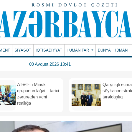
MENT
SİYASƏT
İQTİSADİYYAT
HUMANITAR
DÜNYA
İDMAN
09 Avqust 2026 13:41
ATƏT-in Minsk
Qarşılıqlı etim
qrupunun ləğvi – tarixi
söykənən strate
zərurətdən yeni
tərəfdaşlıq
reallığa