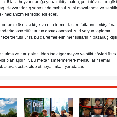
cəmi 6 faizi heyvandarlığa yönəldildiyi halda, yeni dövrdə bu göst
caq. Heyvandarlıq sahəsində məhsul, süni mayalanma və sertifik
ək mexanizmləri tətbiq ediləcək.
roqramı xüsusilə kiçik və orta fermer təsərrüfatlarının inkişafına
darlıq təsərrüfatlarının dəstəklənməsi, süd və yun toplama
əzərdə tutulur ki, bu da fermerlərin məhsullarının bazara çıxışı
n alma və nar, gələn ildən isə digər meyvə və bitki növləri üzrə
biqi planlaşdırılır. Bu mexanizm fermerlərə məhsullarını emal
rək əlavə dəstək əldə etməyə imkan yaradacaq.