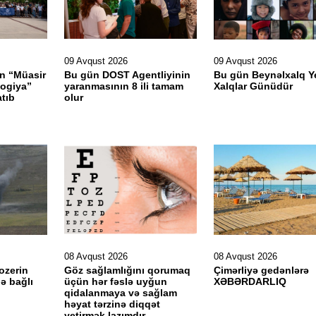
09 Avqust 2026
09 Avqust 2026
ın “Müasir
Bu gün DOST Agentliyinin
Bu gün Beynəlxalq Ye
logiya”
yaranmasının 8 ili tamam
Xalqlar Günüdür
tıb
olur
08 Avqust 2026
08 Avqust 2026
ozerin
Göz sağlamlığını qorumaq
Çimərliyə gedənlərə
ə bağlı
üçün hər fəslə uyğun
XƏBƏRDARLIQ
qidalanmaya və sağlam
həyat tərzinə diqqət
yetirmək lazımdır