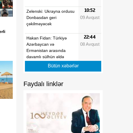
10:52
Zelenski: Ukrayna ordusu
09 Avqust
Donbasdan geri
çəkilməyəcək
rli
22:44
Hakan Fidan: Türkiyə
08 Avqust
Azərbaycan və
Ermənistan arasında
davamlı sülhün əldə
edilməsi səylərini
Bütün xəbərlər
dəstəkləyir
Faydalı linklər
22:10
Bakıdan Limaya uzanan
08 Avqust
yeni körpü: Azərbaycanın
Perudakı strateji
sərmayəsi
22:00
MDU və Azərbaycan
08 Avqust
Texniki Universiteti birgə
kadr hazırlığına başlayır