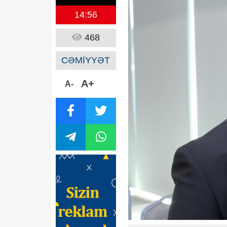
14:56
468
CƏMİYYƏT
A+
A-