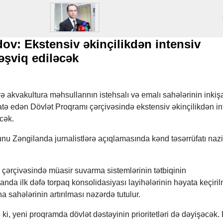
: Ekstensiv əkinçilikdən intensiv
təşviq ediləcək
 və akvakultura məhsullarının istehsalı və emalı sahələrinin inkiş
atə edən Dövlət Proqramı çərçivəsində ekstensiv əkinçilikdən in
əcək.
u Zəngilanda jurnalistlərə açıqlamasında kənd təsərrüfatı nazi
 çərçivəsində müasir suvarma sistemlərinin tətbiqinin
nda ilk dəfə torpaq konsolidasiyası layihələrinin həyata keçiril
na sahələrinin artırılması nəzərdə tutulur.
, yeni proqramda dövlət dəstəyinin prioritetləri də dəyişəcək.