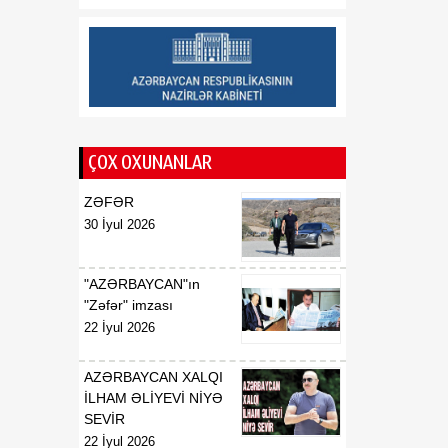
tərəqqiyə yol açıb
20:30
Vaşinqton Bəyannaməsi –
08 Avqust
qlobal xaos fonunda
işləyən sülh modeli
ÇOX OXUNANLAR
ZƏFƏR
30 İyul 2026
"AZƏRBAYCAN"ın
"Zəfər" imzası
22 İyul 2026
AZƏRBAYCAN XALQI
İLHAM ƏLİYEVİ NİYƏ
SEVİR
22 İyul 2026