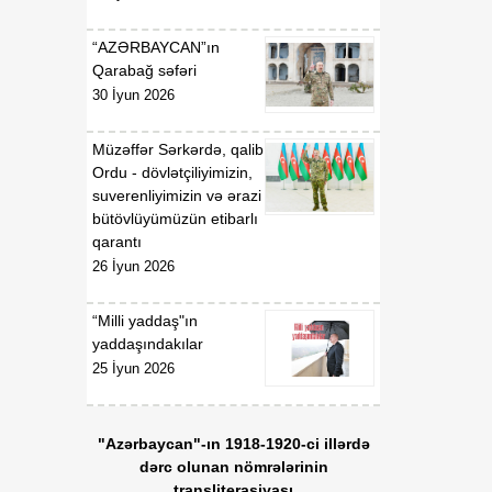
“AZƏRBAYCAN”ın
Qarabağ səfəri
30 İyun 2026
Müzəffər Sərkərdə, qalib
Ordu - dövlətçiliyimizin,
suverenliyimizin və ərazi
bütövlüyümüzün etibarlı
qarantı
26 İyun 2026
“Milli yaddaş"ın
yaddaşındakılar
25 İyun 2026
"Azərbaycan"-ın 1918-1920-ci illərdə
dərc olunan nömrələrinin
transliterasiyası