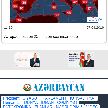
DÜNYA
11:10
07.08.2026
Avropada istidən 25 mindən çox insan ölüb
Prezident
SİYASƏT
PARLAMENT
İQTİSADİYYAT
Humanitar
DÜNYA
İDMAN
CƏMİYYƏT
FOTOXRONIKA
ELANLAR
NƏŞRLƏRİMİZ
VİDEO