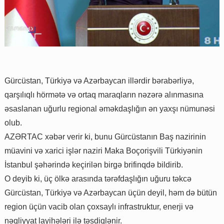
Gürcüstan, Türkiyə və Azərbaycan illərdir bərabərliyə,
qarşılıqlı hörmətə və ortaq maraqların nəzərə alınmasına
əsaslanan uğurlu regional əməkdaşlığın ən yaxşı nümunəsi
olub.
AZƏRTAC xəbər verir ki, bunu Gürcüstanın Baş nazirinin
müavini və xarici işlər naziri Maka Boçorişvili Türkiyənin
İstanbul şəhərində keçirilən birgə brifinqdə bildirib.
O deyib ki, üç ölkə arasında tərəfdaşlığın uğuru təkcə
Gürcüstan, Türkiyə və Azərbaycan üçün deyil, həm də bütün
region üçün vacib olan çoxsaylı infrastruktur, enerji və
nəqliyyat layihələri ilə təsdiqlənir.