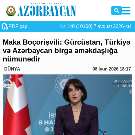
PDF çap
№ 140 (10160) 7 avqust 2026-cı il
Maka Boçorişvili: Gürcüstan, Türkiyə
və Azərbaycan birgə əməkdaşlığa
nümunədir
DÜNYA
08 İyun 2026 18:17