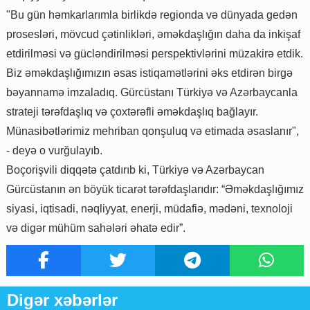
"Bu gün həmkarlarımla birlikdə regionda və dünyada gedən
prosesləri, mövcud çətinlikləri, əməkdaşlığın daha da inkişaf
etdirilməsi və gücləndirilməsi perspektivlərini müzakirə etdik.
Biz əməkdaşlığımızın əsas istiqamətlərini əks etdirən birgə
bəyannamə imzaladıq. Gürcüstanı Türkiyə və Azərbaycanla
strateji tərəfdaşlıq və çoxtərəfli əməkdaşlıq bağlayır.
Münasibətlərimiz mehriban qonşuluq və etimada əsaslanır",
- deyə o vurğulayıb.
Boçorişvili diqqətə çatdırıb ki, Türkiyə və Azərbaycan
Gürcüstanın ən böyük ticarət tərəfdaşlarıdır: “Əməkdaşlığımız
siyasi, iqtisadi, nəqliyyat, enerji, müdafiə, mədəni, texnoloji
və digər mühüm sahələri əhatə edir”.
Digər xəbərlər