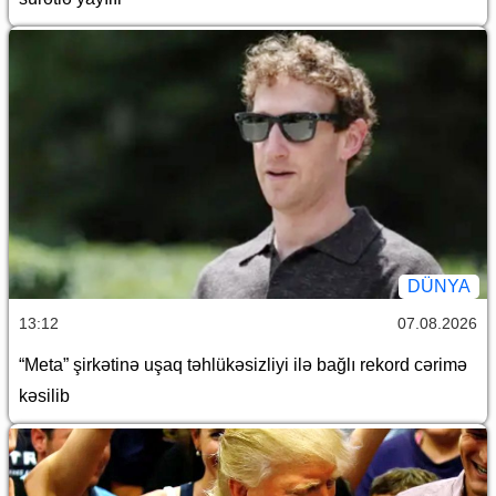
DÜNYA
13:12
07.08.2026
“Meta” şirkətinə uşaq təhlükəsizliyi ilə bağlı rekord cərimə
kəsilib