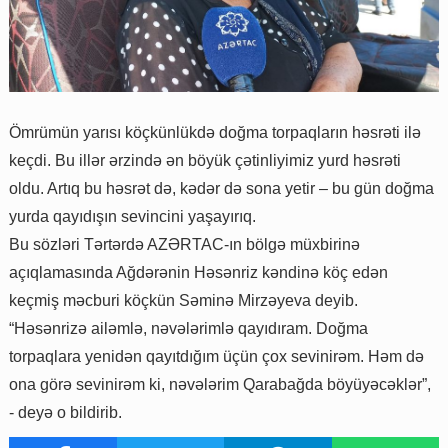
Ömrümün yarısı köçkünlükdə doğma torpaqların həsrəti ilə
keçdi. Bu illər ərzində ən böyük çətinliyimiz yurd həsrəti
oldu. Artıq bu həsrət də, kədər də sona yetir – bu gün doğma
yurda qayıdışın sevincini yaşayırıq.
Bu sözləri Tərtərdə AZƏRTAC-ın bölgə müxbirinə
açıqlamasında Ağdərənin Həsənriz kəndinə köç edən
keçmiş məcburi köçkün Səminə Mirzəyeva deyib.
“Həsənrizə ailəmlə, nəvələrimlə qayıdıram. Doğma
torpaqlara yenidən qayıtdığım üçün çox sevinirəm. Həm də
ona görə sevinirəm ki, nəvələrim Qarabağda böyüyəcəklər”,
- deyə o bildirib.