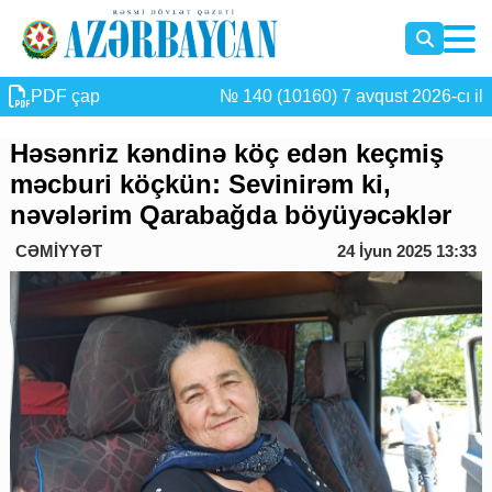
PDF çap
№ 140 (10160) 7 avqust 2026-cı il
Həsənriz kəndinə köç edən keçmiş
məcburi köçkün: Sevinirəm ki,
nəvələrim Qarabağda böyüyəcəklər
CƏMİYYƏT
24 İyun 2025 13:33