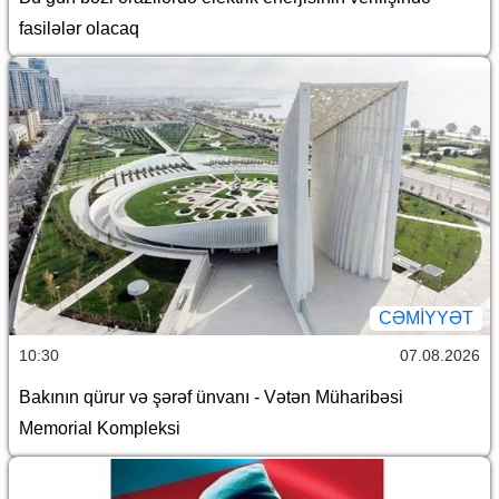
fasilələr olacaq
CƏMİYYƏT
10:30
07.08.2026
Bakının qürur və şərəf ünvanı - Vətən Müharibəsi
Memorial Kompleksi