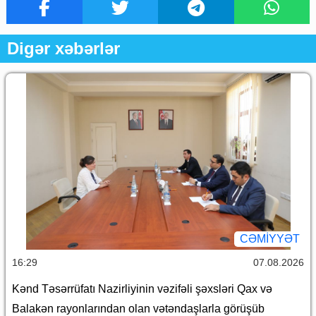
Digər xəbərlər
CƏMİYYƏT
16:29
07.08.2026
Kənd Təsərrüfatı Nazirliyinin vəzifəli şəxsləri Qax və
Balakən rayonlarından olan vətəndaşlarla görüşüb