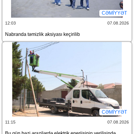
CƏMİYYƏT
12:03
07.08.2026
Nabranda təmizlik aksiyası keçirilib
CƏMİYYƏT
11:15
07.08.2026
Bu gün bəzi ərazilərdə elektrik enerjisinin verilişində