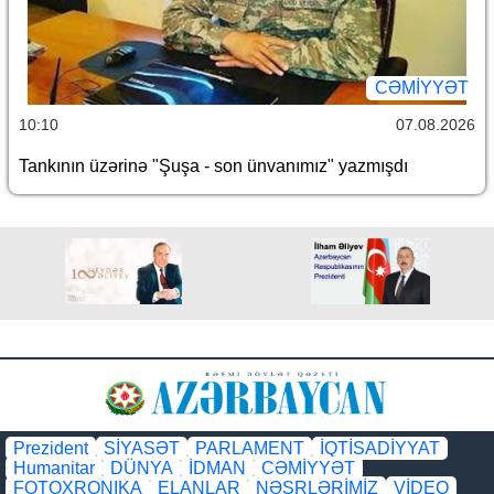
CƏMİYYƏT
10:10
07.08.2026
Tankının üzərinə "Şuşa - son ünvanımız" yazmışdı
Prezident
SİYASƏT
PARLAMENT
İQTİSADİYYAT
Humanitar
DÜNYA
İDMAN
CƏMİYYƏT
FOTOXRONIKA
ELANLAR
NƏŞRLƏRİMİZ
VİDEO