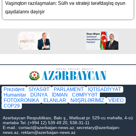
Vaşinqton razılaşmaları: Sülh və strateji tərəfdaşlıq oyun
qaydalarını dəyişir
Prezident
SİYASƏT
PARLAMENT
İQTİSADİYYAT
Humanitar
DÜNYA
İDMAN
CƏMİYYƏT
FOTOXRONIKA
ELANLAR
NƏŞRLƏRİMİZ
VİDEO
COP29
Azərbaycan Respublikası, Bakı ş., Mətbuat pr. 529-cu məhəllə, 4-cü
mərtəbə Tel.:(+994 12) 539 49 20, 538-31-11
E-mail.:
contact@azerbaijan-news.az
;
secretary@azerbaijan-
news.az
,
reklam@azerbaijan-news.az