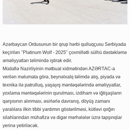
Azərbaycan Ordusunun bir qrup hərbi qulluqçusu Serbiyada
keçirilən "Platinum Wolf - 2025" çoxmillətli sülhü dəstəkləmə
əməliyyatları təlimində iştirak edir.
Müdafiə Nazirliyinin mətbuat xidmətindən AZƏRTAC-a
verilən məlumata görə, beynəlxalq təlimdə atış, piyada və
texnika ilə patrulluq, yaşayış məntəqələrində əməliyyatlar,
yoxlama məntəqələrinin qurulması, izdiham və iğtişaşların
qarşısının alınması, əsirlərlə davranış, döyüş zamanı
yaralılara ilkin tibbi yardımın göstərilməsi, kütləvi qırğın
silahlarından mühafizə və digər mərhələlər üzrə tapşırıqlar
yerinə yetiriləcək.