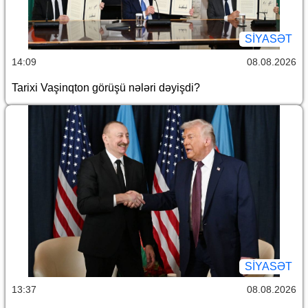
SİYASƏT
14:09
08.08.2026
Tarixi Vaşinqton görüşü nələri dəyişdi?
SİYASƏT
13:37
08.08.2026