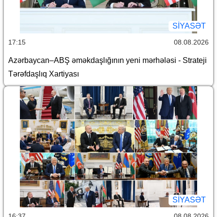
SİYASƏT
17:15
08.08.2026
Azərbaycan–ABŞ əməkdaşlığının yeni mərhələsi - Strateji
Tərəfdaşlıq Xartiyası
SİYASƏT
16:37
08.08.2026