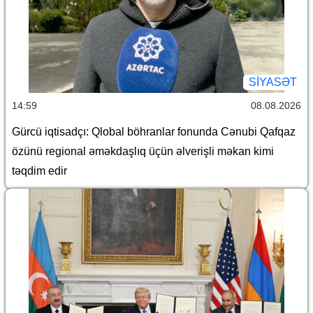
SİYASƏT
14:59
08.08.2026
Gürcü iqtisadçı: Qlobal böhranlar fonunda Cənubi Qafqaz
özünü regional əməkdaşlıq üçün əlverişli məkan kimi
təqdim edir