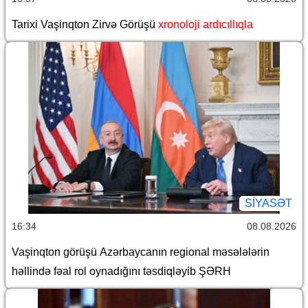
Tarixi Vaşinqton Zirvə Görüşü
xronoloji ardıcıllıqla
SİYASƏT
16:34
08.08.2026
Vaşinqton görüşü Azərbaycanın regional məsələlərin
həllində fəal rol oynadığını təsdiqləyib ŞƏRH