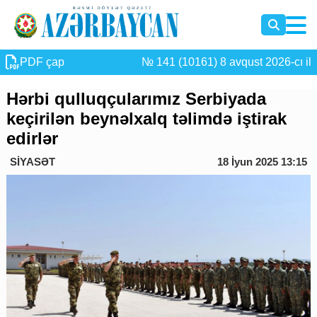
PDF çap
№ 141 (10161) 8 avqust 2026-cı il
Hərbi qulluqçularımız Serbiyada
keçirilən beynəlxalq təlimdə iştirak
edirlər
SİYASƏT
18 İyun 2025 13:15