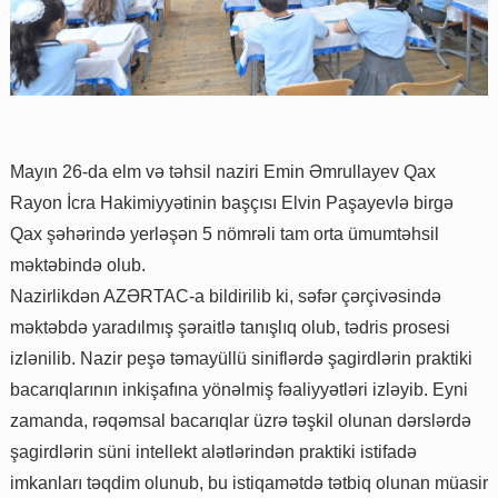
Mayın 26-da elm və təhsil naziri Emin Əmrullayev Qax
Rayon İcra Hakimiyyətinin başçısı Elvin Paşayevlə birgə
Qax şəhərində yerləşən 5 nömrəli tam orta ümumtəhsil
məktəbində olub.
Nazirlikdən AZƏRTAC-a bildirilib ki, səfər çərçivəsində
məktəbdə yaradılmış şəraitlə tanışlıq olub, tədris prosesi
izlənilib. Nazir peşə təmayüllü siniflərdə şagirdlərin praktiki
bacarıqlarının inkişafına yönəlmiş fəaliyyətləri izləyib. Eyni
zamanda, rəqəmsal bacarıqlar üzrə təşkil olunan dərslərdə
şagirdlərin süni intellekt alətlərindən praktiki istifadə
imkanları təqdim olunub, bu istiqamətdə tətbiq olunan müasir