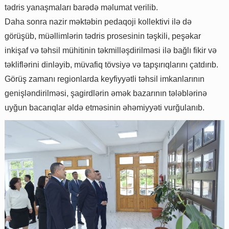
tədris yanaşmaları barədə məlumat verilib.
Daha sonra nazir məktəbin pedaqoji kollektivi ilə də
görüşüb, müəllimlərin tədris prosesinin təşkili, peşəkar
inkişaf və təhsil mühitinin təkmilləşdirilməsi ilə bağlı fikir və
təkliflərini dinləyib, müvafiq tövsiyə və tapşırıqlarını çatdırıb.
Görüş zamanı regionlarda keyfiyyətli təhsil imkanlarının
genişləndirilməsi, şagirdlərin əmək bazarının tələblərinə
uyğun bacarıqlar əldə etməsinin əhəmiyyəti vurğulanıb.