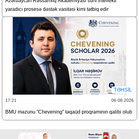
Azərbaycan Rəssamlıq Akademiyası süni intellekti
yaradıcı prosesə dəstək vasitəsi kimi tətbiq edir
TƏHSIL
17:21
06.08.2026
BMU məzunu “Chevening” təqaüd proqramının qalibi olub