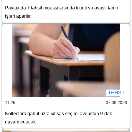
Paytaxtda 7 təhsil müəssisəsində tikinti və əsaslı təmir
işləri aparılır
TƏHSIL
11:25
07.08.2026
Kolleclərə qəbul üzrə ixtisas seçimi avqustun 9-dək
davam edəcək