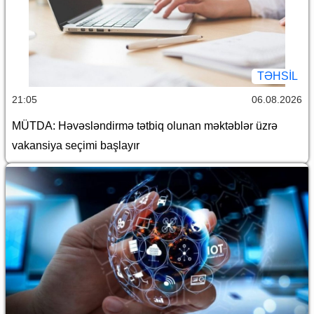
TƏHSIL
21:05
06.08.2026
MÜTDA: Həvəsləndirmə tətbiq olunan məktəblər üzrə
vakansiya seçimi başlayır