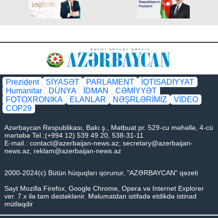
Prezident
SİYASƏT
PARLAMENT
İQTİSADİYYAT
Humanitar
DÜNYA
İDMAN
CƏMİYYƏT
FOTOXRONIKA
ELANLAR
NƏŞRLƏRİMİZ
VİDEO
COP29
Azərbaycan Respublikası, Bakı ş., Mətbuat pr. 529-cu məhəllə, 4-cü
mərtəbə Tel.:(+994 12) 539 49 20, 538-31-11
E-mail.:
contact@azerbaijan-news.az
;
secretary@azerbaijan-
news.az
,
reklam@azerbaijan-news.az
2000-2024(c) Bütün hüquqları qorunur, "AZƏRBAYCAN" qəzeti
Sayt Mozilla Firefox, Google Chrome, Opera və Internet Explorer
ver. 7.x ilə tam dəstəklənir. Məlumatdan istifadə etdikdə istinad
mütləqdir