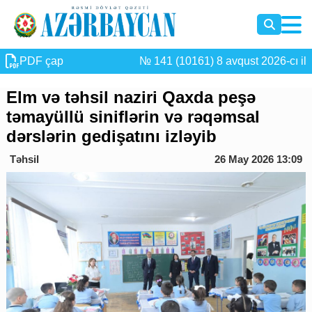
PDF çap
№ 141 (10161) 8 avqust 2026-cı il
Elm və təhsil naziri Qaxda peşə
təmayüllü siniflərin və rəqəmsal
dərslərin gedişatını izləyib
Təhsil
26 May 2026 13:09