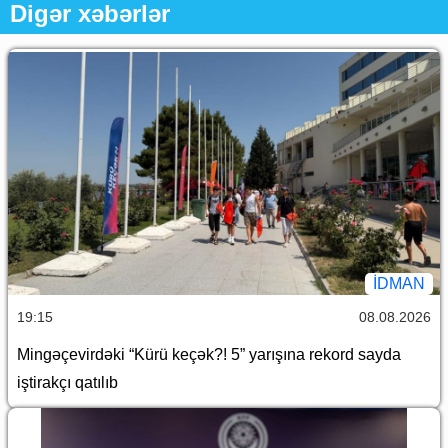
Digər xəbərlər
İDMAN
19:15
08.08.2026
Mingəçevirdəki “Kürü keçək?! 5” yarışına rekord sayda
iştirakçı qatılıb