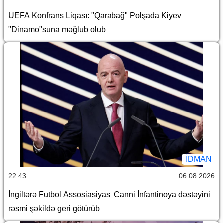
UEFA Konfrans Liqası: "Qarabağ" Polşada Kiyev
"Dinamo"suna məğlub olub
İDMAN
22:43
06.08.2026
İngiltərə Futbol Assosiasiyası Canni İnfantinoya dəstəyini
rəsmi şəkildə geri götürüb