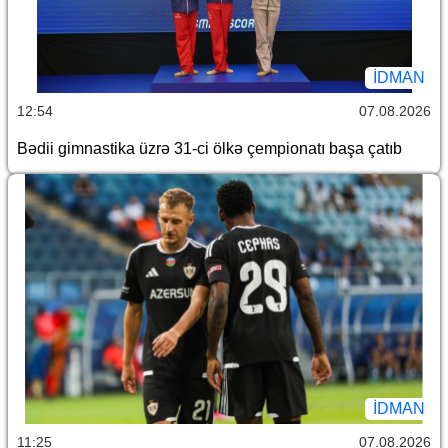
İDMAN
12:54
07.08.2026
Bədii gimnastika üzrə 31-ci ölkə çempionatı başa çatıb
İDMAN
11:25
07.08.2026