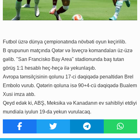
Futbol üzrə dünya çempionatında növbəti oyun keçirilib.
B qrupunun matçında Qətər və İsveçrə komandaları üz-üzə
gəlib. "San Francisko Bay Area" stadionunda baş tutan
görüş 1:1 hesablı heç-heçə ilə yekunlaşıb.
Avropa təmsilçisinin qolunu 17-ci dəqiqədə penaltidən Brel
Embolo vurub. Qətərin qoluna isə 90+4-cü dəqiqədə Bualem
Xusi imza atıb.
Qeyd edək ki, ABŞ, Meksika və Kanadanın ev sahibliyi etdiyi
mundiala iyulun 19-da yekun vurulacaq.