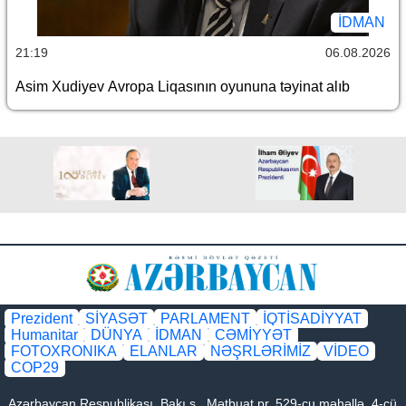
İDMAN
21:19
06.08.2026
Asim Xudiyev Avropa Liqasının oyununa təyinat alıb
Prezident
SİYASƏT
PARLAMENT
İQTİSADİYYAT
Humanitar
DÜNYA
İDMAN
CƏMİYYƏT
FOTOXRONIKA
ELANLAR
NƏŞRLƏRİMİZ
VİDEO
COP29
Azərbaycan Respublikası, Bakı ş., Mətbuat pr. 529-cu məhəllə, 4-cü