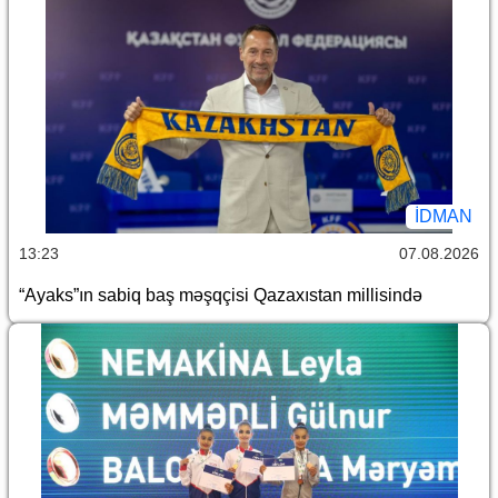
İDMAN
13:23
07.08.2026
“Ayaks”ın sabiq baş məşqçisi Qazaxıstan millisində