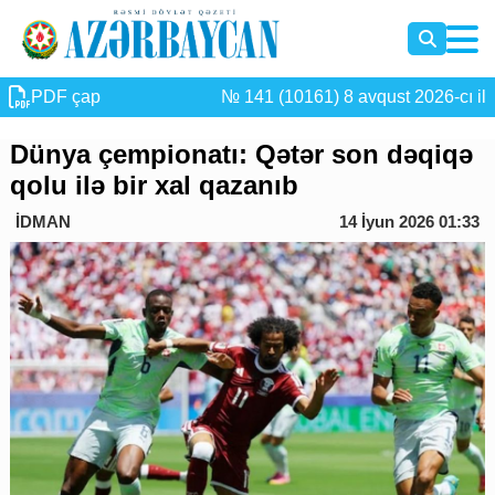
PDF çap
№ 141 (10161) 8 avqust 2026-cı il
Dünya çempionatı: Qətər son dəqiqə
qolu ilə bir xal qazanıb
İDMAN
14 İyun 2026 01:33