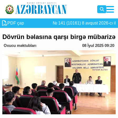
PDF çap
№ 141 (10161) 8 avqust 2026-cı il
Dövrün bəlasına qarşı birgə mübarizə
Oxucu məktubları
08 İyul 2025 09:20