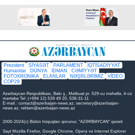
Prezident
SİYASƏT
PARLAMENT
İQTİSADİYYAT
Humanitar
DÜNYA
İDMAN
CƏMİYYƏT
FOTOXRONIKA
ELANLAR
NƏŞRLƏRİMİZ
VİDEO
COP29
Azərbaycan Respublikası, Bakı ş., Mətbuat pr. 529-cu məhəllə, 4-cü
mərtəbə Tel.:(+994 12) 539 49 20, 538-31-11
E-mail.:
contact@azerbaijan-news.az
;
secretary@azerbaijan-
news.az
,
reklam@azerbaijan-news.az
2000-2024(c) Bütün hüquqları qorunur, "AZƏRBAYCAN" qəzeti
Sayt Mozilla Firefox, Google Chrome, Opera və Internet Explorer