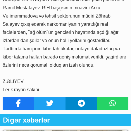
Ramil Mustafayev, RİH başçısının müavini Arzu
Vəliməmmədova və təhsil sektorunun müdiri Zöhrab
Salayev çıxış edərək narkomaniyanın yaratdığı real
faciələrdən, "ağ ölüm"ün gənclərin həyatında açdığı ağır
izlərdən danışdılar və onun həlli yollarını göstərdilər.
Tədbirdə həmçinin kibertəhlükələr, onlayn dələduzluq və
kiber talama halları barədə geniş məlumat verildi, şagirdlərə
özlərini necə qorumalı olduqları izah olundu.
Z.ƏLİYEV,
Lerik rayon sakini
Digər xəbərlər