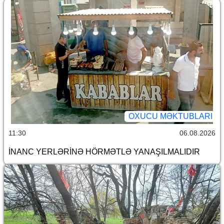
OXUCU MƏKTUBLARI
11:30
06.08.2026
İNANC YERLƏRİNƏ HÖRMƏTLƏ YANAŞILMALIDIR