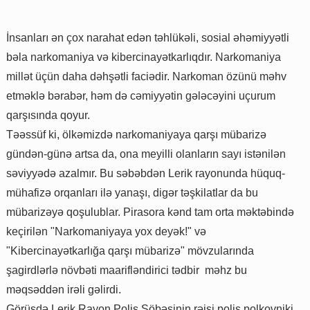
İnsanları ən çox narahat edən təhlükəli, sosial əhəmiyyətli
bəla narkomaniya və kibercinayətkarlıqdır. Narkomaniya
millət üçün daha dəhşətli faciədir. Narkoman özünü məhv
etməklə bərabər, həm də cəmiyyətin gələcəyini uçurum
qarşısında qoyur.
Təəssüf ki, ölkəmizdə narkomaniyaya qarşı mübarizə
gündən-günə artsa da, ona meyilli olanların sayı istənilən
səviyyədə azalmır. Bu səbəbdən Lerik rayonunda hüquq-
mühafizə orqanları ilə yanaşı, digər təşkilatlar da bu
mübarizəyə qoşulublar. Pirasora kənd tam orta məktəbində
keçirilən "Narkomaniyaya yox deyək!" və
"Kibercinayətkarlığa qarşı mübarizə" mövzularında
şagirdlərlə növbəti maarifləndirici tədbir məhz bu
məqsəddən irəli gəlirdi.
Görüşdə Lerik Rayon Polis Şöbəsinin rəisi polis polkovniki