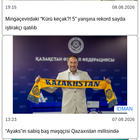
19:15
08.08.2026
Mingəçevirdəki “Kürü keçək?! 5” yarışına rekord sayda
iştirakçı qatılıb
İDMAN
13:23
07.08.2026
“Ayaks”ın sabiq baş məşqçisi Qazaxıstan millisində