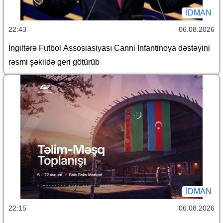
İDMAN
22:43
06.08.2026
İngiltərə Futbol Assosiasiyası Canni İnfantinoya dəstəyini
rəsmi şəkildə geri götürüb
İDMAN
22:15
06.08.2026