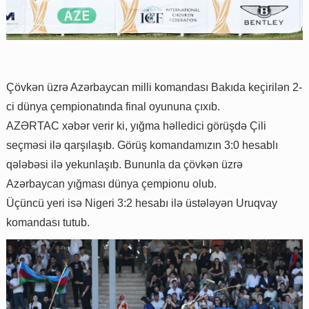
Çövkən üzrə Azərbaycan milli komandası Bakıda keçirilən 2-
ci dünya çempionatında final oyununa çıxıb.
AZƏRTAC xəbər verir ki, yığma həlledici görüşdə Çili
seçməsi ilə qarşılaşıb. Görüş komandamızın 3:0 hesablı
qələbəsi ilə yekunlaşıb. Bununla da çövkən üzrə
Azərbaycan yığması dünya çempionu olub.
Üçüncü yeri isə Nigeri 3:2 hesabı ilə üstələyən Uruqvay
komandası tutub.