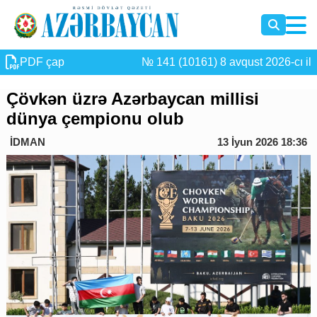
PDF çap
№ 141 (10161) 8 avqust 2026-cı il
Çövkən üzrə Azərbaycan millisi
dünya çempionu olub
İDMAN
13 İyun 2026 18:36