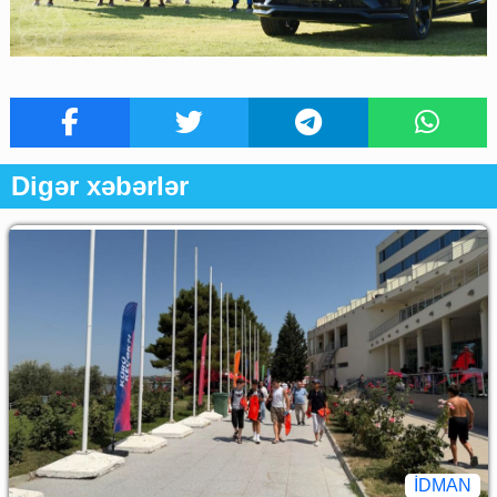
Digər xəbərlər
İDMAN