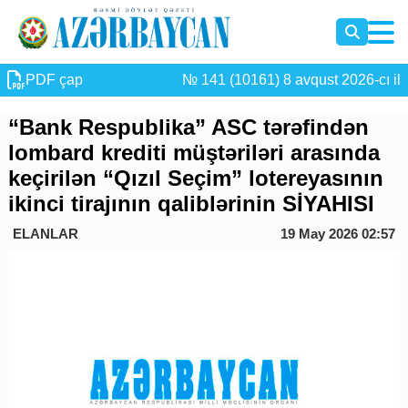
PDF çap
№ 141 (10161) 8 avqust 2026-cı il
“Bank Respublika” ASC tərəfindən
lombard krediti müştəriləri arasında
keçirilən “Qızıl Seçim” lotereyasının
ikinci tirajının qaliblərinin SİYAHISI
ELANLAR
19 May 2026 02:57