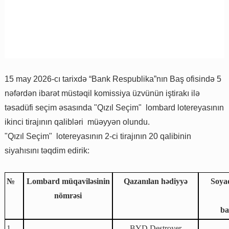
15 may 2026-cı tarixdə “Bank Respublika”nın Baş ofisində 5
nəfərdən ibarət müstəqil komissiya üzvünün iştirakı ilə
təsadüfi seçim əsasında "Qızıl Seçim" lombard lotereyasının
ikinci tirajının qalibləri müəyyən olundu.
"Qızıl Seçim" lotereyasının 2-ci tirajının 20 qalibinin
siyahısını təqdim edirik:
№
Lombard müqaviləsinin
Qazanılan hədiyyə
Soyad
nömrəsi
ba
1
BYD Destroyer