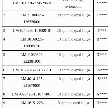
LM
9100326-224528601
S***
*
avtomobili
2
LM
21300426-
20 qramlıq qızıl külçə
F****
136326001
3
LM
8250226-161099101
20 qramlıq qızıl külçə
İ****
4
LM
38160226-
10 qramlıq qızıl külçə
B****
138685701
5
LM
11030326-
10 qramlıq qızıl külçə
X****
222381901
6
LM
9160426-221112901
10 qramlıq qızıl külçə
A****
7
LM
40141125-
10 qramlıq qızıl külçə
S****
221679601
8
LM
9090426-131077401
10 qramlıq qızıl külçə
A****
9
LM
16151225-
5 qramlıq qızıl külçə
K****