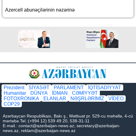
Azercell abunəçilərinin nəzərinə
Prezident
SİYASƏT
PARLAMENT
İQTİSADİYYAT
Humanitar
DÜNYA
İDMAN
CƏMİYYƏT
FOTOXRONIKA
ELANLAR
NƏŞRLƏRİMİZ
VİDEO
COP29
Azərbaycan Respublikası, Bakı ş., Mətbuat pr. 529-cu məhəllə, 4-cü
mərtəbə Tel.:(+994 12) 539 49 20, 538-31-11
E-mail.:
contact@azerbaijan-news.az
;
secretary@azerbaijan-
news.az
,
reklam@azerbaijan-news.az