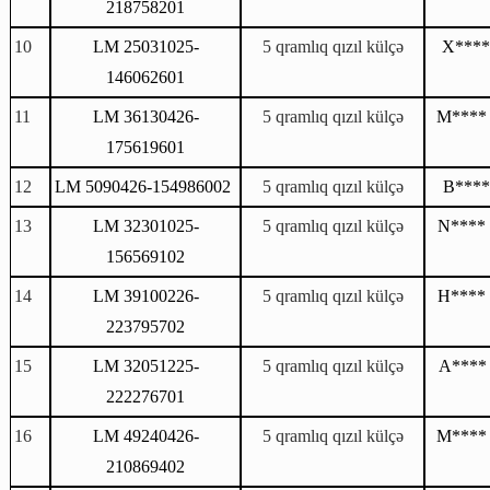
218758201
10
LM
25031025-
5 qramlıq qızıl külçə
X****
146062601
11
LM
36130426-
5 qramlıq qızıl külçə
M****
175619601
12
LM
5090426-154986002
5 qramlıq qızıl külçə
B****
13
LM
32301025-
5 qramlıq qızıl külçə
N****
156569102
14
LM
39100226-
5 qramlıq qızıl külçə
H****
223795702
15
LM
32051225-
5 qramlıq qızıl külçə
A****
222276701
16
LM
49240426-
5 qramlıq qızıl külçə
M****
210869402