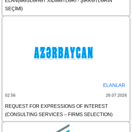
ELAN(MƏSLƏHƏT XİDMƏTLƏRİ - ŞİRKƏTLƏRİN
SEÇİMİ)
ELANLAR
02:56
28.07.2026
REQUEST FOR EXPRESSIONS OF INTEREST
(CONSULTING SERVICES – FIRMS SELECTION)