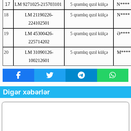
17
LM
9271025-215703101
5 qramlıq qızıl külçə
N****
18
LM
21190226-
5 qramlıq qızıl külçə
N****
224102501
19
LM
45300426-
5 qramlıq qızıl külçə
Ə****
225714202
20
LM
31090126-
5 qramlıq qızıl külçə
M****
100212601
Digər xəbərlər