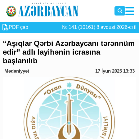
PDF çap
№ 141 (10161) 8 avqust 2026-cı il
“Aşıqlar Qərbi Azərbaycanı tərənnüm
edir” adlı layihənin icrasına
başlanılıb
Mədəniyyət
17 İyun 2025 13:33