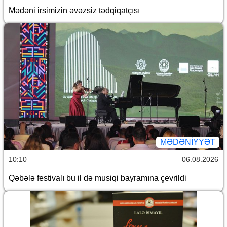
Mədəni irsimizin əvəzsiz tədqiqatçısı
MƏDƏNIYYƏT
10:10
06.08.2026
Qəbələ festivalı bu il də musiqi bayramına çevrildi