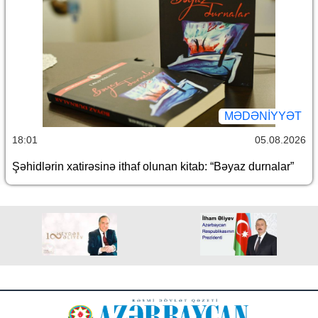
MƏDƏNIYYƏT
18:01
05.08.2026
Şəhidlərin xatirəsinə ithaf olunan kitab: “Bəyaz durnalar”