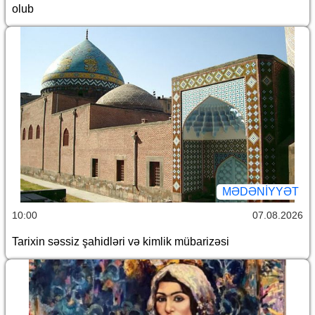
olub
MƏDƏNIYYƏT
10:00
07.08.2026
Tarixin səssiz şahidləri və kimlik mübarizəsi