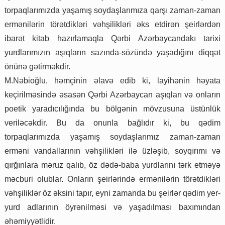
torpaqlarımızda yaşamış soydaşlarımıza qarşı zaman-zaman
ermənilərin törətdikləri vəhşilikləri əks etdirən şeirlərdən
ibarət kitab hazırlamaqla Qərbi Azərbaycandakı tarixi
yurdlarımızın aşıqların sazında-sözündə yaşadığını diqqət
önünə gətirməkdir.
M.Nəbioğlu, həmçinin əlavə edib ki, layihənin həyata
keçirilməsində əsasən Qərbi Azərbaycan aşıqları və onların
poetik yaradıcılığında bu bölgənin mövzusuna üstünlük
veriləcəkdir. Bu da onunla bağlıdır ki, bu qədim
torpaqlarımızda yaşamış soydaşlarımız zaman-zaman
erməni vandallarının vəhşilikləri ilə üzləşib, soyqırımı və
qırğınlara məruz qalıb, öz dədə-baba yurdlarını tərk etməyə
məcburi olublar. Onların şeirlərində ermənilərin törətdikləri
vəhşiliklər öz əksini tapır, eyni zamanda bu şeirlər qədim yer-
yurd adlarının öyrənilməsi və yaşadılması baxımından
əhəmiyyətlidir.