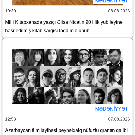
MƏDƏNIYYƏT
19:30
08.08.2026
Milli Kitabxanada yazıçı Əlisa Nicatın 90 illik yubileyinə
həsr edilmiş kitab sərgisi təqdim olunub
MƏDƏNIYYƏT
12:53
07.08.2026
Azərbaycan film layihəsi beynəlxalq nüfuzlu qrantın qalibi