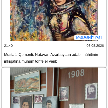
MƏDƏNIYYƏT
21:40
06.08.2026
Mustafa Çəmənli: Natəvan Azərbaycan ədəbi mühitinin
inkişafına mühüm töhfələr verib