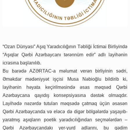
“Ozan Dünyası” Aşıq Yaradıcılığının Təbliği İctimai Birliyində
“Aşıqlar Qərbi Azərbaycanı tərənnüm edir” adlı layihənin
icrasına başlanılıb.
Bu barədə AZƏRTAC-a məlumat verən birliyinin sədri,
Əməkdar mədəniyyət işçisi Musa Nəbioğlu bildirib ki,
layihənin həyata keçirilməsində əsas məqsəd Qərbi
Azərbaycana qayıdış konsepsiyasına dəstək olmaqdır.
Layihədə nəzərdə tutulan məqsədə çatmaq üçün əsasən
Qərbi Azərbaycanda və eləcə də digər bölgələrdə yaşayıb-
yaratmış aşıqların poetik yaradıcılığından seçmələrdən –
Qərbi Azərbaycandakı yer-yurd adlarını, bu qədim