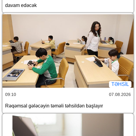
davam edəcək
TƏHSIL
09:10
07.08.2026
Rəqəmsal gələcəyin təməli təhsildən başlayır