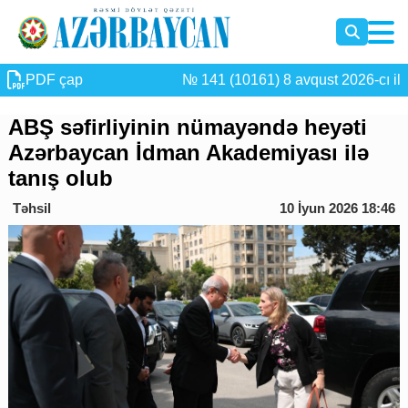
PDF çap
№ 141 (10161) 8 avqust 2026-cı il
ABŞ səfirliyinin nümayəndə heyəti
Azərbaycan İdman Akademiyası ilə
tanış olub
Təhsil
10 İyun 2026 18:46