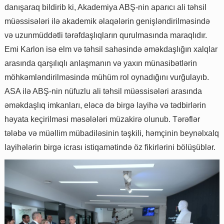
danışaraq bildirib ki, Akademiya ABŞ-nin aparıcı ali təhsil
müəssisələri ilə akademik əlaqələrin genişləndirilməsində
və uzunmüddətli tərəfdaşlıqların qurulmasında maraqlıdır.
Emi Karlon isə elm və təhsil sahəsində əməkdaşlığın xalqlar
arasında qarşılıqlı anlaşmanın və yaxın münasibətlərin
möhkəmləndirilməsində mühüm rol oynadığını vurğulayıb.
ASA ilə ABŞ-nin nüfuzlu ali təhsil müəssisələri arasında
əməkdaşlıq imkanları, eləcə də birgə layihə və tədbirlərin
həyata keçirilməsi məsələləri müzakirə olunub. Tərəflər
tələbə və müəllim mübadiləsinin təşkili, həmçinin beynəlxalq
layihələrin birgə icrası istiqamətində öz fikirlərini bölüşüblər.