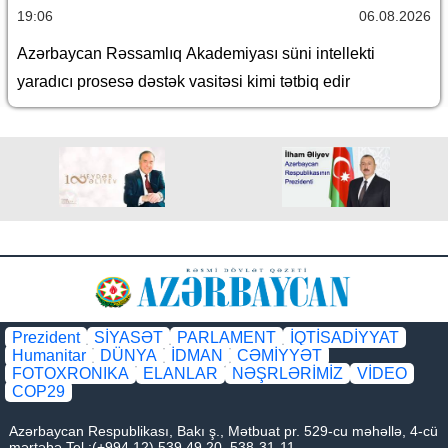
19:06
06.08.2026
Azərbaycan Rəssamlıq Akademiyası süni intellekti
yaradıcı prosesə dəstək vasitəsi kimi tətbiq edir
Prezident
SİYASƏT
PARLAMENT
İQTİSADİYYAT
Humanitar
DÜNYA
İDMAN
CƏMİYYƏT
FOTOXRONIKA
ELANLAR
NƏŞRLƏRİMİZ
VİDEO
COP29
Azərbaycan Respublikası, Bakı ş., Mətbuat pr. 529-cu məhəllə, 4-cü
mərtəbə Tel.:(+994 12) 539 49 20, 538-31-11