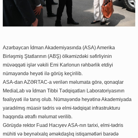
Azərbaycan İdman Akademiyasında (ASA) Amerika
Birləşmiş Ştatlarının (ABŞ) ölkəmizdəki səfirliyinin
müvəqqəti işlər vəkili Emi Karlonun rəhbərlik etdiyi
nümayəndə heyəti ilə görüş keçirilib.
ASA-dan AZƏRTAC-a verilən məlumata görə, qonaqlar
MediaLab və İdman Tibbi Tədqiqatları Laboratoriyasının
fəaliyyəti ilə tanış olub. Nümayəndə heyətinə Akademiyada
yaradılmış müasir tədris və elmi-tədqiqat infrastrukturu
haqqında ətraflı məlumat verilib.
Görüşdə rektor Fuad Hacıyev ASA-nın tarixi, elmi-tədris
mühiti və beynəlxalq əməkdaşlıq istiqamətləri barədə