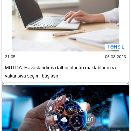
TƏHSIL
21:05
06.08.2026
MÜTDA: Həvəsləndirmə tətbiq olunan məktəblər üzrə
vakansiya seçimi başlayır