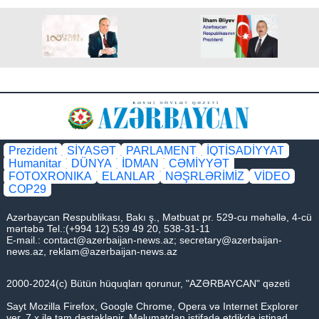
Prezident
SİYASƏT
PARLAMENT
İQTİSADİYYAT
Humanitar
DÜNYA
İDMAN
CƏMİYYƏT
FOTOXRONIKA
ELANLAR
NƏŞRLƏRİMİZ
VİDEO
COP29
Azərbaycan Respublikası, Bakı ş., Mətbuat pr. 529-cu məhəllə, 4-cü
mərtəbə Tel.:(+994 12) 539 49 20, 538-31-11
E-mail.:
contact@azerbaijan-news.az
;
secretary@azerbaijan-
news.az
,
reklam@azerbaijan-news.az
2000-2024(c) Bütün hüquqları qorunur, "AZƏRBAYCAN" qəzeti
Sayt Mozilla Firefox, Google Chrome, Opera və Internet Explorer
ver. 7.x ilə tam dəstəklənir. Məlumatdan istifadə etdikdə istinad