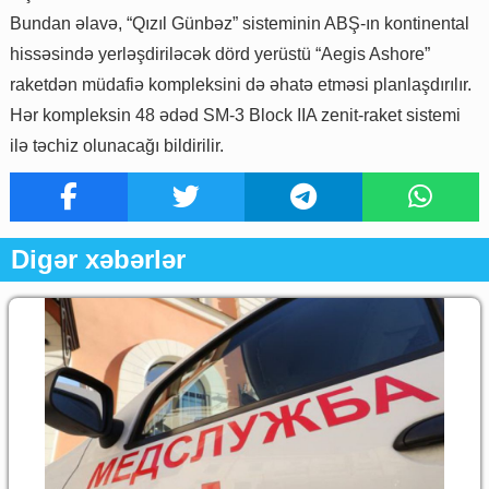
Bundan əlavə, “Qızıl Günbəz” sisteminin ABŞ-ın kontinental
hissəsində yerləşdiriləcək dörd yerüstü “Aegis Ashore”
raketdən müdafiə kompleksini də əhatə etməsi planlaşdırılır.
Hər kompleksin 48 ədəd SM-3 Block IIA zenit-raket sistemi
ilə təchiz olunacağı bildirilir.
Digər xəbərlər