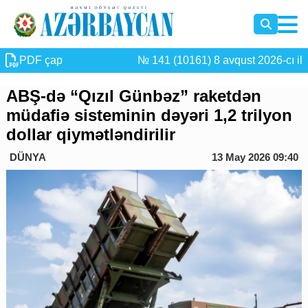
PDF çap
№ 141 (10161) 8 avqust 2026-cı il
ABŞ-də “Qızıl Günbəz” raketdən
müdafiə sisteminin dəyəri 1,2 trilyon
dollar qiymətləndirilir
DÜNYA
13 May 2026 09:40