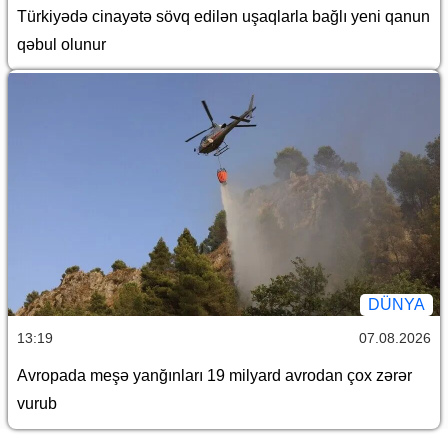
Türkiyədə cinayətə sövq edilən uşaqlarla bağlı yeni qanun
qəbul olunur
DÜNYA
13:19
07.08.2026
Avropada meşə yanğınları 19 milyard avrodan çox zərər
vurub