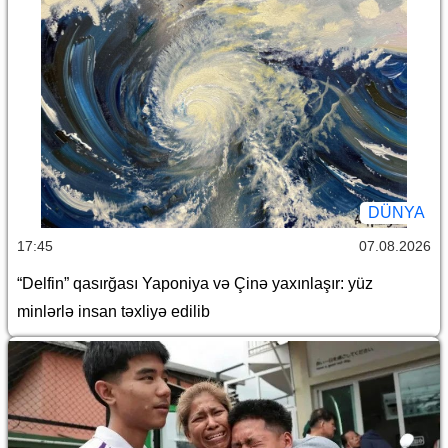
DÜNYA
17:45
07.08.2026
“Delfin” qasırğası Yaponiya və Çinə yaxınlaşır: yüz
minlərlə insan təxliyə edilib