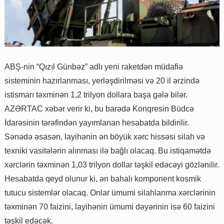
ABŞ-nin “Qızıl Günbəz” adlı yeni raketdən müdafiə
sisteminin hazırlanması, yerləşdirilməsi və 20 il ərzində
istismarı təxminən 1,2 trilyon dollara başa gələ bilər.
AZƏRTAC xəbər verir ki, bu barədə Konqresin Büdcə
İdarəsinin tərəfindən yayımlanan hesabatda bildirilir.
Sənədə əsasən, layihənin ən böyük xərc hissəsi silah və
texniki vasitələrin alınması ilə bağlı olacaq. Bu istiqamətdə
xərclərin təxminən 1,03 trilyon dollar təşkil edəcəyi gözlənilir.
Hesabatda qeyd olunur ki, ən bahalı komponent kosmik
tutucu sistemlər olacaq. Onlar ümumi silahlanma xərclərinin
təxminən 70 faizini, layihənin ümumi dəyərinin isə 60 faizini
təşkil edəcək.