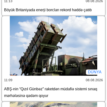
11:13
08.08.2026
Böyük Britaniyada enerji borcları rekord həddə çatıb
DÜNYA
11:09
08.08.2026
ABŞ-nin “Qızıl Günbəz” raketdən müdafiə sistemi sınaq
mərhələsinə qədəm qoyur