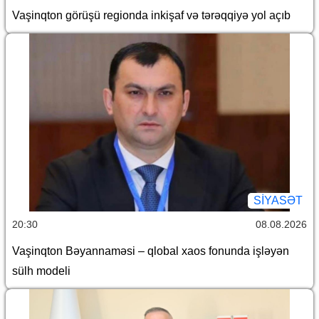
Vaşinqton görüşü regionda inkişaf və tərəqqiyə yol açıb
SİYASƏT
20:30
08.08.2026
Vaşinqton Bəyannaməsi – qlobal xaos fonunda işləyən
sülh modeli