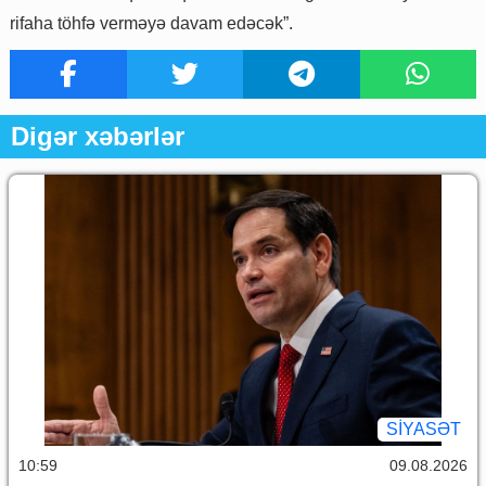
rifaha töhfə verməyə davam edəcək”.
Digər xəbərlər
SİYASƏT
10:59
09.08.2026