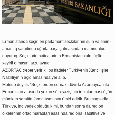
Ermənistanda keçirilən parlament seçkilərinin sülh və əmin-
amanlıq şəraitində uğurla başa çatmasından məmnunluq
duyuruq. Seçkilərin nəticələrinin Ermənistan xalqı üçün
xeyirli olmasını arzulayırıq.
AZƏRTAC xəbər verir ki, bu ifadələr Türkiyənin Xarici İşlər
Nazirliyinin açıqlamasında yer alıb.
Mətndə deyilir: “Seçkilərdən sonrakı dövrdə Azərbaycan ilə
Ermənistan arasında yekun sülh sazişinin imzalanması üçün
mümkün şəraitin formalaşmasını ümid edirik. Bu məqsədlə
Türkiyə, indiyədək olduğu kimi, bundan sonra da region
ölkələrinin ortaq maraqları əsasında regional sabitliyə və