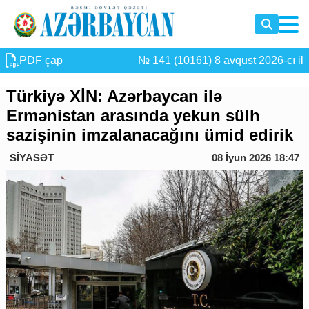
PDF çap
№ 141 (10161) 8 avqust 2026-cı il
Türkiyə XİN: Azərbaycan ilə
Ermənistan arasında yekun sülh
sazişinin imzalanacağını ümid edirik
SİYASƏT
08 İyun 2026 18:47