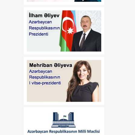
enerjisi istehsalçısı olan
şirkətə investisiya yatırıb
12:53
Azərbaycan film layihəsi
07 Avqust
beynəlxalq nüfuzlu qrantın
qalibi olub
12:51
Vaşinqton görüşü:
07 Avqust
Azərbaycan sülh
gündəliyini və regionun
gələcək inkişaf
istiqamətlərini müəyyən
edən dövlətə çevrildi
12:49
“Sinxua”: Orta Dəhlizin
07 Avqust
strateji əhəmiyyətinin
artması Azərbaycanı
nəqliyyat-logistika habına
çevirir
12:13
Donald Tramp ABŞ-də