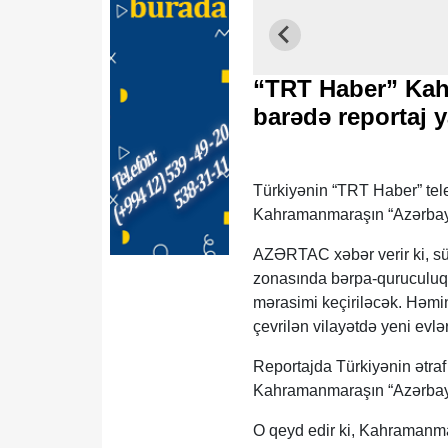
“TRT Haber” Kah
barədə reportaj 
Türkiyənin “TRT Haber” tele
Kahramanmaraşın “Azərbayca
AZƏRTAC xəbər verir ki, sü
zonasında bərpa-quruculuq i
mərasimi keçiriləcək. Həmin
çevrilən vilayətdə yeni evl
Reportajda Türkiyənin ətraf
Kahramanmaraşın “Azərbayca
O qeyd edir ki, Kahramanma