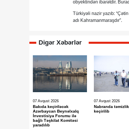
obyektindən ibarətdir. Burad
Türkiyəli nazir yazıb: “Çət
adı Kahramanmaraşdır”.
Digər Xəbərlər
07 Avqust 2026
07 Avqust 2026
Bakıda keçiriləcək
Nabranda təmizlik
Azərbaycan Beynəlxalq
keçirilib
İnvestisiya Forumu ilə
bağlı Təşkilat Komitəsi
yaradılıb