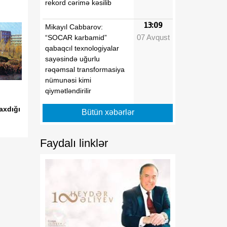
rekord cərimə kəsilib
13:09
Mikayıl Cabbarov:
07 Avqust
“SOCAR karbamid”
qabaqcıl texnologiyalar
sayəsində uğurlu
rəqəmsal transformasiya
nümunəsi kimi
qiymətləndirilir
axdığı
Bütün xəbərlər
13:04
Paytaxtda 7 təhsil
07 Avqust
müəssisəsində tikinti və
əsaslı təmir işləri aparılır
Faydalı linklər
12:54
Bədii gimnastika üzrə 31-
07 Avqust
ci ölkə çempionatı başa
çatıb
12:53
Dövlət Neft Fondu
07 Avqust
Perunun ən böyük elektrik