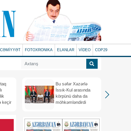
CƏMİYYƏT
FOTOXRONIKA
ELANLAR
VİDEO
COP29
rtaq
Bu səfər Xəzərlə
lı
İssık-Kul arasında
lik
körpünü daha da
 keçir
möhkəmləndirdi