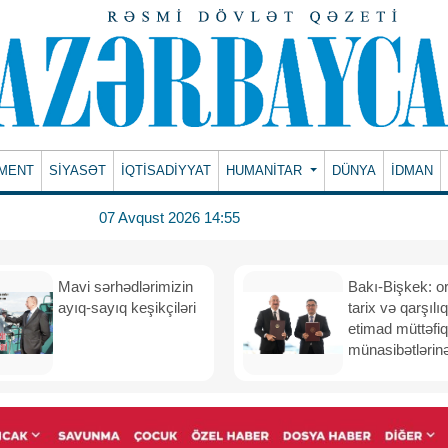
MENT
SİYASƏT
İQTİSADİYYAT
HUMANITAR
DÜNYA
İDMAN
07 Avqust 2026 14:55
Mavi sərhədlərimizin
Bakı-Bişkek: o
ayıq-sayıq keşikçiləri
tarix və qarşılıq
etimad müttəfiq
münasibətlərinə