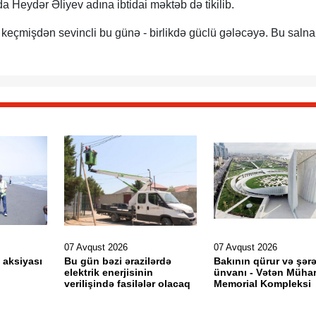
a Heydər Əliyev adına ibtidai məktəb də tikilib.
in keçmişdən sevincli bu günə - birlikdə güclü gələcəyə. Bu sal
07 Avqust 2026
07 Avqust 2026
 aksiyası
Bu gün bəzi ərazilərdə
Bakının qürur və şərə
elektrik enerjisinin
ünvanı - Vətən Mühar
verilişində fasilələr olacaq
Memorial Kompleksi