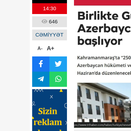
14:30
646
CƏMİYYƏT
A+
A-