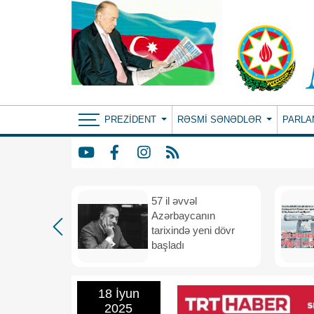
PREZIDENT
RƏSMI SƏNƏDLƏR
PARLA
iya və
57 il əvvəl
 vahid
Azərbaycanın
və
tarixində yeni dövr
i məkana
başladı
18 İyun
2025