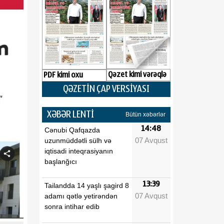
Qəzet kimi vərəqlə
PDF kimi oxu
QƏZETİN ÇAP VERSİYASI
XƏBƏR LENTİ
Bütün xəbərlər
14:48
Cənubi Qafqazda
07 Avqust
uzunmüddətli sülh və
iqtisadi inteqrasiyanın
başlanğıcı
13:39
Tailandda 14 yaşlı şagird 8
07 Avqust
adamı qətlə yetirəndən
sonra intihar edib