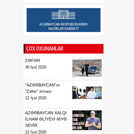
07 Avqust
"doğum turizmi"ni yenidən
qadağan etmək istəyir
12:03
Nabranda təmizlik aksiyası
07 Avqust
keçirilib
12:00
Lənkəranda kanalizasiya
ÇOX OXUNANLAR
07 Avqust
sisteminin yenilənməsi
işlərinə başlanılıb
ZƏFƏR
30 İyul 2026
"AZƏRBAYCAN"ın
"Zəfər" imzası
22 İyul 2026
AZƏRBAYCAN XALQI
İLHAM ƏLİYEVİ NİYƏ
SEVİR
22 İyul 2026