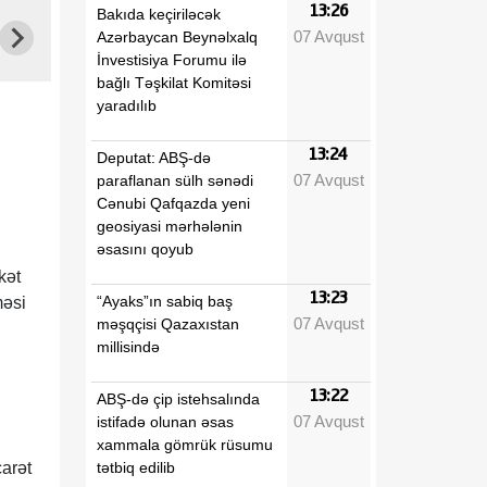
13:26
Bakıda keçiriləcək
07 Avqust
Azərbaycan Beynəlxalq
İnvestisiya Forumu ilə
bağlı Təşkilat Komitəsi
yaradılıb
13:24
Deputat: ABŞ-də
07 Avqust
paraflanan sülh sənədi
Cənubi Qafqazda yeni
geosiyasi mərhələnin
əsasını qoyub
kət
13:23
“Ayaks”ın sabiq baş
məsi
07 Avqust
məşqçisi Qazaxıstan
millisində
13:22
ABŞ-də çip istehsalında
07 Avqust
istifadə olunan əsas
xammala gömrük rüsumu
tətbiq edilib
arət