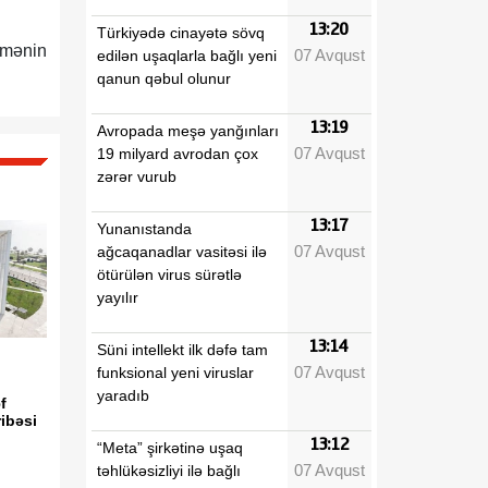
13:20
Türkiyədə cinayətə sövq
namənin
07 Avqust
edilən uşaqlarla bağlı yeni
qanun qəbul olunur
13:19
Avropada meşə yanğınları
07 Avqust
19 milyard avrodan çox
zərər vurub
13:17
Yunanıstanda
07 Avqust
ağcaqanadlar vasitəsi ilə
ötürülən virus sürətlə
yayılır
13:14
Süni intellekt ilk dəfə tam
07 Avqust
funksional yeni viruslar
yaradıb
f
ibəsi
13:12
“Meta” şirkətinə uşaq
07 Avqust
təhlükəsizliyi ilə bağlı