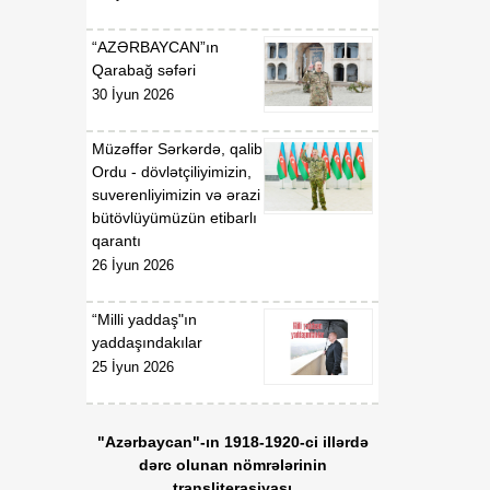
“AZƏRBAYCAN”ın
Qarabağ səfəri
30 İyun 2026
Müzəffər Sərkərdə, qalib
Ordu - dövlətçiliyimizin,
suverenliyimizin və ərazi
bütövlüyümüzün etibarlı
qarantı
26 İyun 2026
“Milli yaddaş"ın
yaddaşındakılar
25 İyun 2026
"Azərbaycan"-ın 1918-1920-ci illərdə
dərc olunan nömrələrinin
transliterasiyası