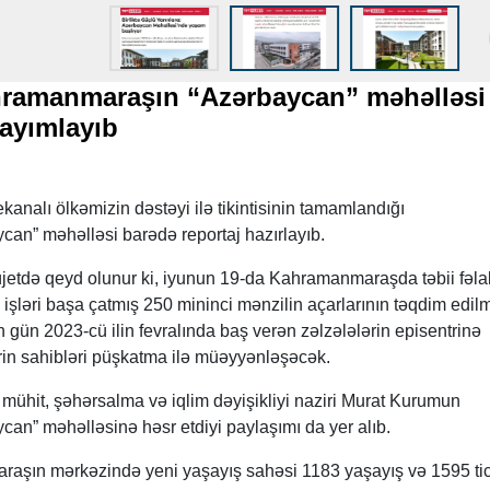
ramanmaraşın “Azərbaycan” məhəlləsi
yayımlayıb
kanalı ölkəmizin dəstəyi ilə tikintisinin tamamlandığı
n” məhəlləsi barədə reportaj hazırlayıb.
jetdə qeyd olunur ki, iyunun 19-da Kahramanmaraşda təbii fəla
şləri başa çatmış 250 mininci mənzilin açarlarının təqdim edil
 gün 2023-cü ilin fevralında baş verən zəlzələlərin episentrinə
ərin sahibləri püşkatma ilə müəyyənləşəcək.
 mühit, şəhərsalma və iqlim dəyişikliyi naziri Murat Kurumun
n” məhəlləsinə həsr etdiyi paylaşımı da yer alıb.
raşın mərkəzində yeni yaşayış sahəsi 1183 yaşayış və 1595 tic