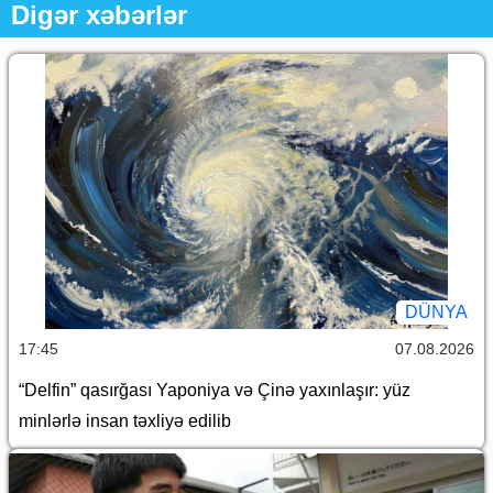
Digər xəbərlər
DÜNYA
17:45
07.08.2026
“Delfin” qasırğası Yaponiya və Çinə yaxınlaşır: yüz
minlərlə insan təxliyə edilib