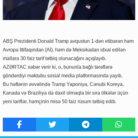
ABŞ Prezidenti Donald Tramp avqustun 1-dən etibarən həm
Avropa İttifaqından (Aİ), həm də Meksikadan idxal edilən
mallara 30 faiz tarif tətbiq olunacağını açıqlayıb.
AZƏRTAC xəbər verir ki, o, bununla bağlı tərəflərə
göndərdiyi məktubu sosial media platformasında yayıb.
Bu həftənin əvvəlində Tramp Yaponiya, Cənubi Koreya,
Kanada və Braziliya da daxil olmaqla bir sıra ölkələr üçün
yeni tariflər, həmçinin misə 50 faiz rüsum tətbiq edib.