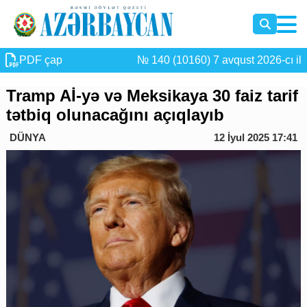
PDF çap
№ 140 (10160) 7 avqust 2026-cı il
Tramp Aİ-yə və Meksikaya 30 faiz tarif
tətbiq olunacağını açıqlayıb
DÜNYA
12 İyul 2025 17:41