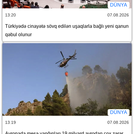
DÜNYA
13:20
07.08.2026
Türkiyədə cinayətə sövq edilən uşaqlarla bağlı yeni qanun
qəbul olunur
DÜNYA
13:19
07.08.2026
Avropada meşə yanğınları 19 milyard avrodan çox zərər