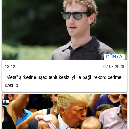
DÜNYA
13:12
07.08.2026
“Meta” şirkətinə uşaq təhlükəsizliyi ilə bağlı rekord cərimə
kəsilib