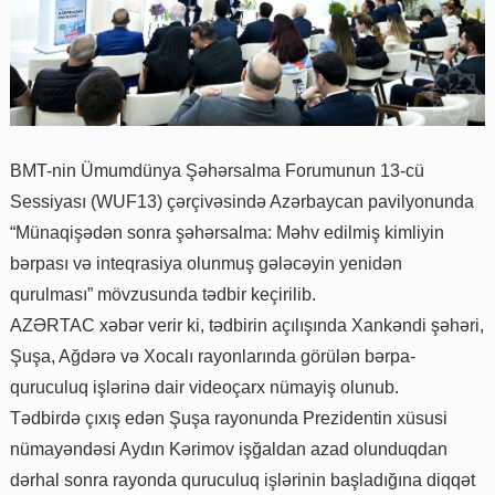
BMT-nin Ümumdünya Şəhərsalma Forumunun 13-cü
Sessiyası (WUF13) çərçivəsində Azərbaycan pavilyonunda
“Münaqişədən sonra şəhərsalma: Məhv edilmiş kimliyin
bərpası və inteqrasiya olunmuş gələcəyin yenidən
qurulması” mövzusunda tədbir keçirilib.
AZƏRTAC xəbər verir ki, tədbirin açılışında Xankəndi şəhəri,
Şuşa, Ağdərə və Xocalı rayonlarında görülən bərpa-
quruculuq işlərinə dair videoçarx nümayiş olunub.
Tədbirdə çıxış edən Şuşa rayonunda Prezidentin xüsusi
nümayəndəsi Aydın Kərimov işğaldan azad olunduqdan
dərhal sonra rayonda quruculuq işlərinin başladığına diqqət