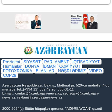
Prezident
SİYASƏT
PARLAMENT
İQTİSADİYYAT
Humanitar
DÜNYA
İDMAN
CƏMİYYƏT
FOTOXRONIKA
ELANLAR
NƏŞRLƏRİMİZ
VİDEO
COP29
Azərbaycan Respublikası, Bakı ş., Mətbuat pr. 529-cu məhəllə, 4-cü
mərtəbə Tel.:(+994 12) 539 49 20, 538-31-11
E-mail.:
contact@azerbaijan-news.az
;
secretary@azerbaijan-
news.az
,
reklam@azerbaijan-news.az
2000-2024(c) Bütün hüquqları qorunur, "AZƏRBAYCAN" qəzeti