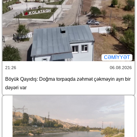
CƏMİYYƏT
21:26
06.08.2026
Böyük Qayıdış: Doğma torpaqda zəhmət çəkməyin ayrı bir
dəyəri var