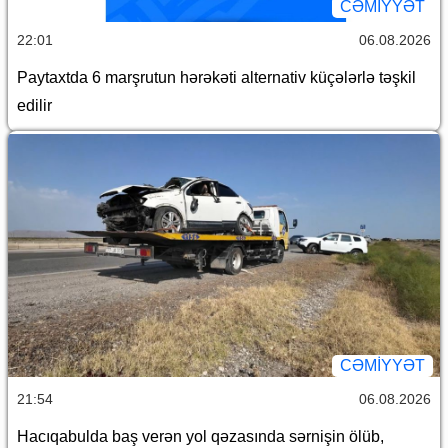
CƏMİYYƏT
22:01
06.08.2026
Paytaxtda 6 marşrutun hərəkəti alternativ küçələrlə təşkil
edilir
CƏMİYYƏT
21:54
06.08.2026
Hacıqabulda baş verən yol qəzasında sərnişin ölüb,