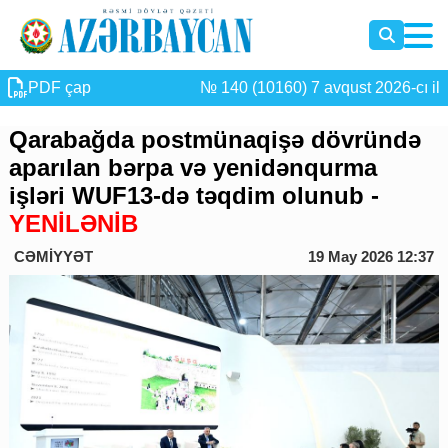
PDF çap
№ 140 (10160) 7 avqust 2026-cı il
Qarabağda postmünaqişə dövründə
aparılan bərpa və yenidənqurma
işləri WUF13-də təqdim olunub -
YENİLƏNİB
CƏMİYYƏT
19 May 2026 12:37