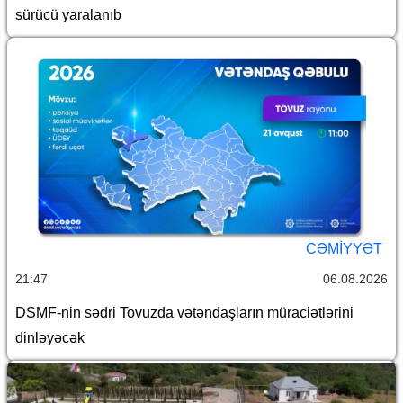
sürücü yaralanıb
CƏMİYYƏT
21:47
06.08.2026
DSMF-nin sədri Tovuzda vətəndaşların müraciətlərini
dinləyəcək