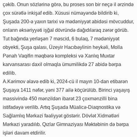
çəkib. Onun sözlərinə görə, bu proses son bir neçə il ərzində
çox sürətlə inkişaf edib. Xüsusi nümayəndə bildirib ki,
Şuşada 200-ə yaxın tarixi və mədəniyyət abidəsi mövcuddur,
onların əksəriyyəti işğal dövründə dağıdılaraq zərər görüb.
Tut bağında yerləşən 7 məscid, 6 bulaq, 7 mədəniyyət
obyekti, Şuşa qalası, Üzeyir Hacıbəylinin heykəli, Molla
Pənah Vaqifin məqbərə kompleksi və Xanlıq Muxtar
karvansarası daxil olmaqla ümumilikdə 27 abidə bərpa
edilib.
A.Kərimov əlavə edib ki, 2024-cü il mayın 10-dan etibarən
Şuşaya 1411 nəfər, yəni 377 ailə köçürülüb. Birinci yaşayış
massivində 450 mənzildən ibarət 23 çoxmənzilli bina
istifadəyə verilib. Artıq Şuşada Müalicə-Diaqnostika və
Sağlamlıq Mərkəzi fəaliyyət göstərir. Dövlət Xidmətləri
Mərkəzi yaradılıb. Qızlar Gimnaziyası Məktəbinin də bərpa
işləri davam etdirilir.