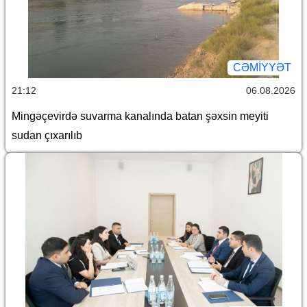
CƏMİYYƏT
21:12
06.08.2026
Mingəçevirdə suvarma kanalında batan şəxsin meyiti
sudan çıxarılıb