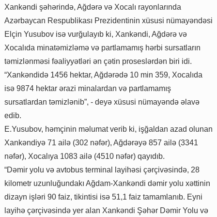
Xankəndi şəhərində, Ağdərə və Xocalı rayonlarında
Azərbaycan Respublikası Prezidentinin xüsusi nümayəndəsi
Elçin Yusubov isə vurğulayıb ki, Xankəndi, Ağdərə və
Xocalıda minatəmizləmə və partlamamış hərbi sursatların
təmizlənməsi fəaliyyətləri ən çətin proseslərdən biri idi.
“Xankəndidə 1456 hektar, Ağdərədə 10 min 359, Xocalıda
isə 9874 hektar ərazi minalardan və partlamamış
sursatlardan təmizlənib”, - deyə xüsusi nümayəndə əlavə
edib.
E.Yusubov, həmçinin məlumat verib ki, işğaldan azad olunan
Xankəndiyə 71 ailə (302 nəfər), Ağdərəyə 857 ailə (3341
nəfər), Xocalıya 1083 ailə (4510 nəfər) qayıdıb.
“Dəmir yolu və avtobus terminal layihəsi çərçivəsində, 28
kilometr uzunluğundakı Ağdam-Xankəndi dəmir yolu xəttinin
dizayn işləri 90 faiz, tikintisi isə 51,1 faiz tamamlanıb. Eyni
layihə çərçivəsində yer alan Xankəndi Şəhər Dəmir Yolu və