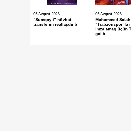
05 Avqust 2026
05 Avqust 2026
“Sumqayıt” növbəti
Məhəmməd Salah
transferini reallaşdırıb
“Trabzonspor”la 
imzalamaq üçün T
gəlib