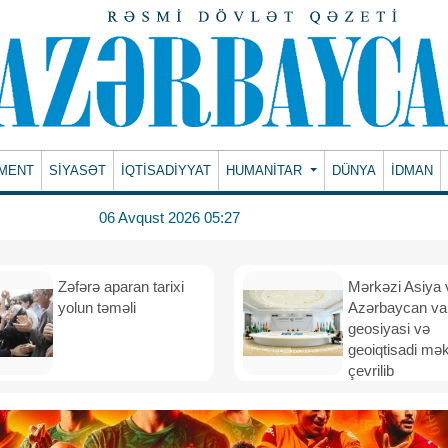
MENT
SİYASƏT
İQTİSADİYYAT
HUMANITAR
DÜNYA
İDMAN
06 Avqust 2026 05:27
Zəfərə aparan tarixi
Mərkəzi Asiya 
yolun təməli
Azərbaycan va
geosiyasi və
geoiqtisadi mə
çevrilib