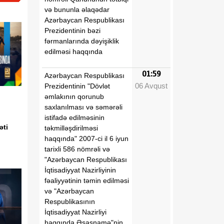
və bununla əlaqədar
Azərbaycan Respublikası
Prezidentinin bəzi
fərmanlarında dəyişiklik
edilməsi haqqında
01:59
Azərbaycan Respublikası
06 Avqust
Prezidentinin "Dövlət
əmlakının qorunub
saxlanılması və səmərəli
istifadə edilməsinin
əti
təkmilləşdirilməsi
haqqında" 2007-ci il 6 iyun
tarixli 586 nömrəli və
"Azərbaycan Respublikası
İqtisadiyyat Nazirliyinin
fəaliyyətinin təmin edilməsi
və "Azərbaycan
Respublikasının
İqtisadiyyat Nazirliyi
haqqında Əsasnamə"nin