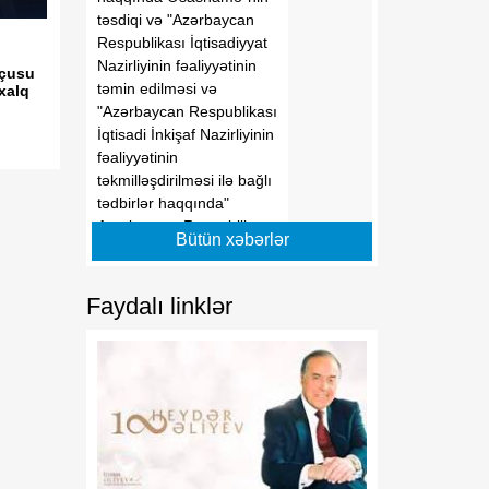
təsdiqi və "Azərbaycan
Respublikası İqtisadiyyat
Nazirliyinin fəaliyyətinin
sçusu
təmin edilməsi və
xalq
"Azərbaycan Respublikası
İqtisadi İnkişaf Nazirliyinin
fəaliyyətinin
təkmilləşdirilməsi ilə bağlı
tədbirlər haqqında"
Azərbaycan Respublikası
Bütün xəbərlər
Prezidentinin 2006-cı il 28
dekabr tarixli 504 nömrəli
Fərmanında dəyişikliklər
Faydalı linklər
edilməsi barədə" 2014-cü
il 20 fevral tarixli 111
nömrəli Fərmanında
dəyişiklik edilməsi
haqqında" Azərbaycan
Respublikası Prezidentinin
2019-cu il 30 dekabr tarixli
911 nömrəli Fərmanında