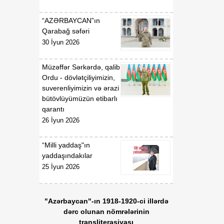
Qaydaları”nın təsdiq
edilməsi haqqında”
“AZƏRBAYCAN”ın
Azərbaycan Respublikası
Qarabağ səfəri
Nazirlər Kabinetinin 2011-
30 İyun 2026
ci il 19 dekabr tarixli 207
nömrəli Qərarında
Müzəffər Sərkərdə, qalib
dəyişiklik edilməsi barədə
Ordu - dövlətçiliyimizin,
suverenliyimizin və ərazi
01:54
Azərbaycan Respublikası
bütövlüyümüzün etibarlı
06 Avqust
Nazirlər Kabinetinin 2020-
qarantı
ci il 6 may tarixli 165
26 İyun 2026
nömrəli Qərarı ilə təsdiq
edilmiş “Verildiyi,
dayandırıldığı, bərpa və
“Milli yaddaş"ın
ya ləğv edildiyi barədə
yaddaşındakılar
Azərbaycan
25 İyun 2026
Respublikasının Dövlət
Gömrük Komitəsinə
məlumat göndərilməli olan
"Azərbaycan"-ın 1918-1920-ci illərdə
lisenziyaların və icazələrin
dərc olunan nömrələrinin
Siyahısı”nda dəyişiklik
transliterasiyası