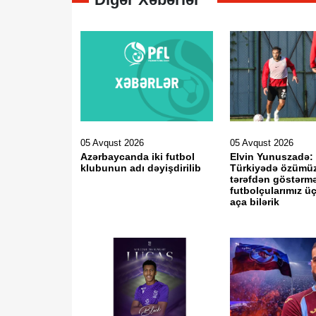
05 Avqust 2026
05 Avqust 2026
Azərbaycanda iki futbol
Elvin Yunuszadə:
klubunun adı dəyişdirilib
Türkiyədə özümüz
tərəfdən göstərm
futbolçularımız ü
aça bilərik