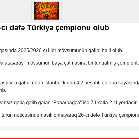
-cı dəfə Türkiyə çempionu olub
qasında 2025/2026-cı illər mövsümünün qalibi bəlli olub.
Qalatasaray” mövsümün başa çatmasına bir tur qalmış çempionl
lyaspor”u qəbul edən İstanbul klubu 4:2 hesablı qələbə sayəsind
rıb.
bsız qolla qalib gələn “Fənərbağça” isə 73 xalla 2-ci yerdədir.
n turun nəticəsindən asılı olmayaraq 26-cı dəfə Türkiyə çempion