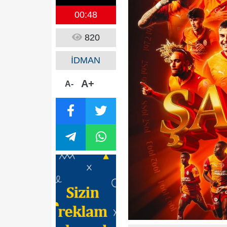
00:48
820
İDMAN
A+
A-