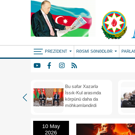
PREZIDENT
RƏSMI SƏNƏDLƏR
PARLA
: ortaq
Bu səfər Xəzərlə
ılıqlı
İssık-Kul arasında
əfiqlik
körpünü daha da
rinə keçir
möhkəmləndirdi
10 May
2026