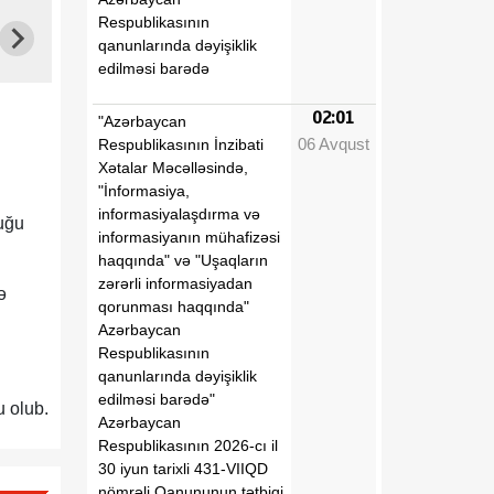
Respublikasının
qanunlarında dəyişiklik
edilməsi barədə
02:01
"Azərbaycan
06 Avqust
Respublikasının İnzibati
Xətalar Məcəlləsində,
"İnformasiya,
informasiyalaşdırma və
uğu
informasiyanın mühafizəsi
haqqında" və "Uşaqların
zərərli informasiyadan
ə
qorunması haqqında"
Azərbaycan
Respublikasının
qanunlarında dəyişiklik
edilməsi barədə"
u olub.
Azərbaycan
Respublikasının 2026-cı il
30 iyun tarixli 431-VIIQD
nömrəli Qanununun tətbiqi