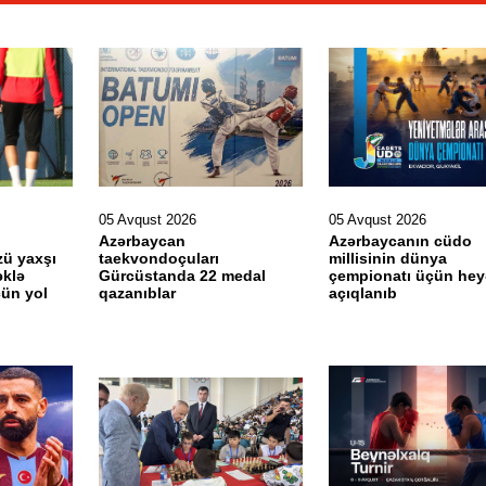
05 Avqust 2026
05 Avqust 2026
Azərbaycan
Azərbaycanın cüdo
ü yaxşı
taekvondoçuları
millisinin dünya
əklə
Gürcüstanda 22 medal
çempionatı üçün hey
çün yol
qazanıblar
açıqlanıb