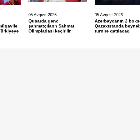
05 Avqust 2026
05 Avqust 2026
Qusarda gənc
Azərbaycanın 2 bok
müqavilə
şahmatçıların Şahmat
Qazaxıstanda beynəl
ürkiyəyə
Olimpiadası keçirilir
turnirə qatılacaq