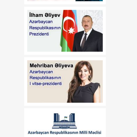
dəyişiklik edilməsi barədə"
2020-ci il 12 may tarixli
1017 nömrəli
fərmanlarında dəyişiklik
edilməsi haqqında
01:57
“İşğaldan azad edilmiş
06 Avqust
ərazilərdə fəaliyyət
göstərən sahibkarların
maliyyə resurslarına çıxış
imkanlarının
genişləndirilməsi
istiqamətində zəruri dövlət
dəstəyinin gücləndirilməsi
və “Azərbaycan
Respublikası adından borc
alınması və zəmanət
verilməsi Qaydası”nın
təsdiq edilməsi haqqında”
Azərbaycan Respublikası
Prezidentinin 2018-ci il 18