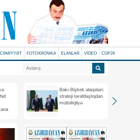
CƏMİYYƏT
FOTOXRONIKA
ELANLAR
VİDEO
COP29
və
Bakı-Bişkek əlaqələri:
hid
strateji tərəfdaşlıqdan
müttəfiqliyə
kana