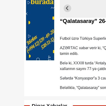
“Qalatasaray” 26
Futbol üzrə Türkiyə Superli
AZƏRTAC xəbər verir ki, “
təmin edib.
Belə ki, XXXIII turda “Anta
xallarının sayını 77-yə çatdı
Səfərdə “Konyaspor”a 3 cava
Beləliklə, “Qalatasaray” so
Digər Xəbərlər