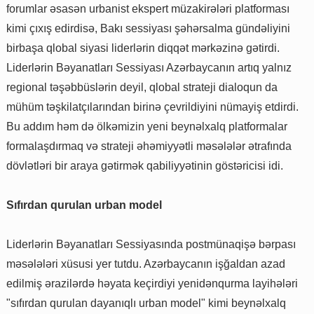
forumlar əsasən urbanist ekspert müzakirələri platforması
kimi çıxış edirdisə, Bakı sessiyası şəhərsalma gündəliyini
birbaşa qlobal siyasi liderlərin diqqət mərkəzinə gətirdi.
Liderlərin Bəyanatları Sessiyası Azərbaycanın artıq yalnız
regional təşəbbüslərin deyil, qlobal strateji dialoqun da
mühüm təşkilatçılarından birinə çevrildiyini nümayiş etdirdi.
Bu addım həm də ölkəmizin yeni beynəlxalq platformalar
formalaşdırmaq və strateji əhəmiyyətli məsələlər ətrafında
dövlətləri bir araya gətirmək qabiliyyətinin göstəricisi idi.
Sıfırdan qurulan urban model
Liderlərin Bəyanatları Sessiyasında postmünaqişə bərpası
məsələləri xüsusi yer tutdu. Azərbaycanın işğaldan azad
edilmiş ərazilərdə həyata keçirdiyi yenidənqurma layihələri
"sıfırdan qurulan dayanıqlı urban model" kimi beynəlxalq