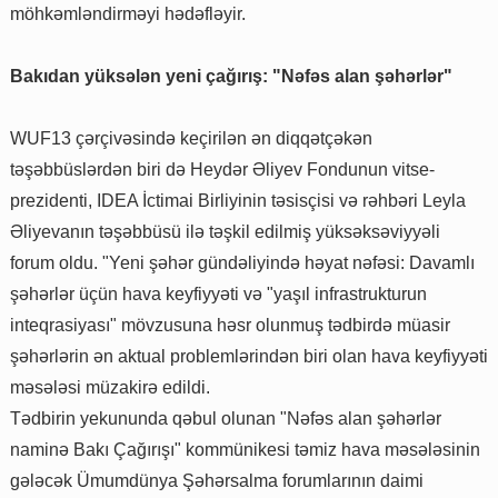
möhkəmləndirməyi hədəfləyir.
Bakıdan yüksələn yeni çağırış: "Nəfəs alan şəhərlər"
WUF13 çərçivəsində keçirilən ən diqqətçəkən
təşəbbüslərdən biri də Heydər Əliyev Fondunun vitse-
prezidenti, IDEA İctimai Birliyinin təsisçisi və rəhbəri Leyla
Əliyevanın təşəbbüsü ilə təşkil edilmiş yüksəksəviyyəli
forum oldu. "Yeni şəhər gündəliyində həyat nəfəsi: Davamlı
şəhərlər üçün hava keyfiyyəti və "yaşıl infrastrukturun
inteqrasiyası" mövzusuna həsr olunmuş tədbirdə müasir
şəhərlərin ən aktual problemlərindən biri olan hava keyfiyyəti
məsələsi müzakirə edildi.
Tədbirin yekununda qəbul olunan "Nəfəs alan şəhərlər
naminə Bakı Çağırışı" kommünikesi təmiz hava məsələsinin
gələcək Ümumdünya Şəhərsalma forumlarının daimi