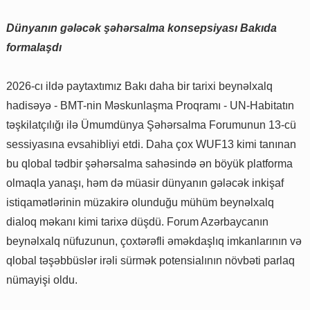
Dünyanın gələcək şəhərsalma konsepsiyası Bakıda
formalaşdı
2026-cı ildə paytaxtımız Bakı daha bir tarixi beynəlxalq
hadisəyə - BMT-nin Məskunlaşma Proqramı - UN-Habitatın
təşkilatçılığı ilə Ümumdünya Şəhərsalma Forumunun 13-cü
sessiyasına evsahibliyi etdi. Daha çox WUF13 kimi tanınan
bu qlobal tədbir şəhərsalma sahəsində ən böyük platforma
olmaqla yanaşı, həm də müasir dünyanın gələcək inkişaf
istiqamətlərinin müzakirə olunduğu mühüm beynəlxalq
dialoq məkanı kimi tarixə düşdü. Forum Azərbaycanın
beynəlxalq nüfuzunun, çoxtərəfli əməkdaşlıq imkanlarının və
qlobal təşəbbüslər irəli sürmək potensialının növbəti parlaq
nümayişi oldu.