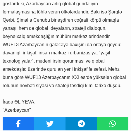
göstərdi ki, Azərbaycan artıq qlobal gündəliyin
formalaşmasına töhfə verən ölkələrdəndir. Bakı isə Şərqlə
Qərbi, Şimalla Cənubu birləşdirən coğrafi körpü olmaqla
yanaşı, həm də qlobal ideyaların, strateji dialoqun,
beynəlxalq əməkdaşlığın mühüm mərkəzlərindəndir.
WUF13 Azərbaycanın gələcəyə baxışını da ortaya qoydu:
dayanıqlı inkişaf, insan mərkəzli urbanizasiya, "yaşıl
texnologiyalar", mədəni irsin qorunması və qlobal
əməkdaşlıq üzərində qurulan yeni inkişaf fəlsəfəsi. Məhz
buna görə WUF13 Azərbaycanın XXI əsrdə yüksələn qlobal
rolunun növbəti siyasi və strateji təsdiqi kimi tarixə düşdü.
İradə ƏLİYEVA,
"Azərbaycan"