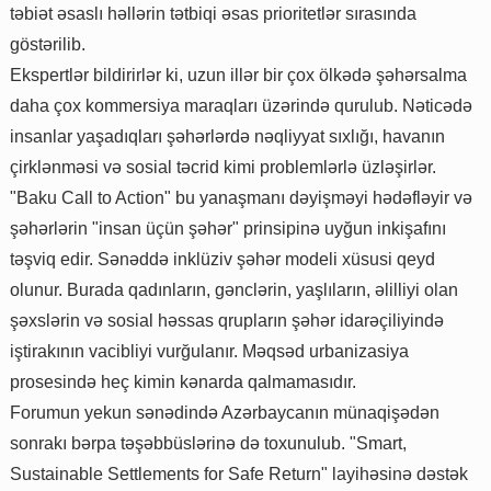
təbiət əsaslı həllərin tətbiqi əsas prioritetlər sırasında
göstərilib.
Ekspertlər bildirirlər ki, uzun illər bir çox ölkədə şəhərsalma
daha çox kommersiya maraqları üzərində qurulub. Nəticədə
insanlar yaşadıqları şəhərlərdə nəqliyyat sıxlığı, havanın
çirklənməsi və sosial təcrid kimi problemlərlə üzləşirlər.
"Baku Call to Action" bu yanaşmanı dəyişməyi hədəfləyir və
şəhərlərin "insan üçün şəhər" prinsipinə uyğun inkişafını
təşviq edir. Sənəddə inklüziv şəhər modeli xüsusi qeyd
olunur. Burada qadınların, gənclərin, yaşlıların, əlilliyi olan
şəxslərin və sosial həssas qrupların şəhər idarəçiliyində
iştirakının vacibliyi vurğulanır. Məqsəd urbanizasiya
prosesində heç kimin kənarda qalmamasıdır.
Forumun yekun sənədində Azərbaycanın münaqişədən
sonrakı bərpa təşəbbüslərinə də toxunulub. "Smart,
Sustainable Settlements for Safe Return" layihəsinə dəstək