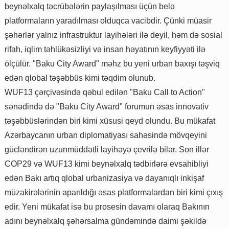
beynəlxalq təcrübələrin paylaşılması üçün belə
platformaların yaradılması olduqca vacibdir. Çünki müasir
şəhərlər yalnız infrastruktur layihələri ilə deyil, həm də sosial
rifah, iqlim təhlükəsizliyi və insan həyatının keyfiyyəti ilə
ölçülür. "Baku City Award" məhz bu yeni urban baxışı təşviq
edən qlobal təşəbbüs kimi təqdim olunub.
WUF13 çərçivəsində qəbul edilən "Baku Call to Action"
sənədində də "Baku City Award" forumun əsas innovativ
təşəbbüslərindən biri kimi xüsusi qeyd olundu. Bu mükafat
Azərbaycanın urban diplomatiyası sahəsində mövqeyini
gücləndirən uzunmüddətli layihəyə çevrilə bilər. Son illər
COP29 və WUF13 kimi beynəlxalq tədbirlərə evsahibliyi
edən Bakı artıq qlobal urbanizasiya və dayanıqlı inkişaf
müzakirələrinin aparıldığı əsas platformalardan biri kimi çıxış
edir. Yeni mükafat isə bu prosesin davamı olaraq Bakının
adını beynəlxalq şəhərsalma gündəmində daimi şəkildə