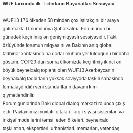
WUF tarixində ilk: Liderlərin Bəyanatları Sessiyası
WUF13 176 ölkədən 58 mindən çox iştirakçını bir araya
gətirməklə Ümumdünya Şəhərsalma Forumunun bu
günədək keçirilmiş ən genişmiqyaslı sessiyasıdır. Fakt
özlüyündə forumun miqyasını və Bakının artıq qlobal
tədbirlər xəritəsində nə qədər mühüm yer tutduğunu bir daha
göstərir. COP29-dan sonra ölkəmizdə keçirilmiş ikinci ən
böyük beynəlxalq toplantı olan WUF13 Azərbaycanın
beynəlxalq tədbirlərin yüksək səviyyədə təşkili sahəsində
formalaşdırdığı yeni standartların davamı kimi
qiymətləndirilir.
Forum günlərində Bakı qlobal dialoq mərkəzi rolunda çıxış
etdi. Paytaxtımız müxtəlif qitələri, fərqli siyasi sistemləri və
inkişaf modellərini təmsil edən ölkələri, beynəlxalq
təşkilatları, ekspertləri, urbanistləri, memarları, vətəndaş