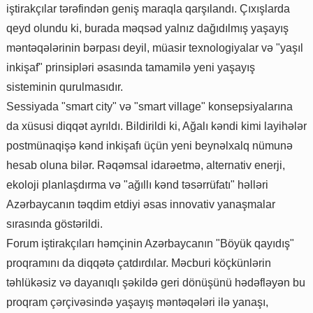
iştirakçılar tərəfindən geniş maraqla qarşılandı. Çıxışlarda
qeyd olundu ki, burada məqsəd yalnız dağıdılmış yaşayış
məntəqələrinin bərpası deyil, müasir texnologiyalar və "yaşıl
inkişaf" prinsipləri əsasında tamamilə yeni yaşayış
sisteminin qurulmasıdır.
Sessiyada "smart city" və "smart village" konsepsiyalarına
da xüsusi diqqət ayrıldı. Bildirildi ki, Ağalı kəndi kimi layihələr
postmünaqişə kənd inkişafı üçün yeni beynəlxalq nümunə
hesab oluna bilər. Rəqəmsal idarəetmə, alternativ enerji,
ekoloji planlaşdırma və "ağıllı kənd təsərrüfatı" həlləri
Azərbaycanın təqdim etdiyi əsas innovativ yanaşmalar
sırasında göstərildi.
Forum iştirakçıları həmçinin Azərbaycanın "Böyük qayıdış"
proqramını da diqqətə çatdırdılar. Məcburi köçkünlərin
təhlükəsiz və dayanıqlı şəkildə geri dönüşünü hədəfləyən bu
proqram çərçivəsində yaşayış məntəqələri ilə yanaşı,