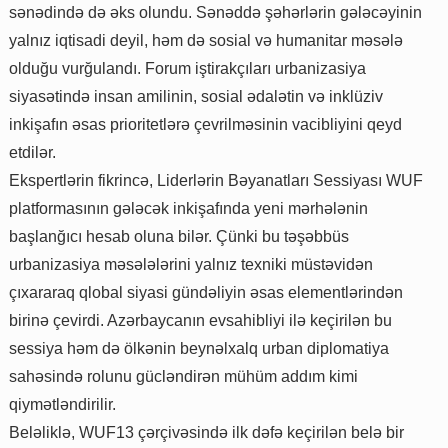
sənədində də əks olundu. Sənəddə şəhərlərin gələcəyinin
yalnız iqtisadi deyil, həm də sosial və humanitar məsələ
olduğu vurğulandı. Forum iştirakçıları urbanizasiya
siyasətində insan amilinin, sosial ədalətin və inklüziv
inkişafın əsas prioritetlərə çevrilməsinin vacibliyini qeyd
etdilər.
Ekspertlərin fikrincə, Liderlərin Bəyanatları Sessiyası WUF
platformasının gələcək inkişafında yeni mərhələnin
başlanğıcı hesab oluna bilər. Çünki bu təşəbbüs
urbanizasiya məsələlərini yalnız texniki müstəvidən
çıxararaq qlobal siyasi gündəliyin əsas elementlərindən
birinə çevirdi. Azərbaycanın evsahibliyi ilə keçirilən bu
sessiya həm də ölkənin beynəlxalq urban diplomatiya
sahəsində rolunu gücləndirən mühüm addım kimi
qiymətləndirilir.
Beləliklə, WUF13 çərçivəsində ilk dəfə keçirilən belə bir