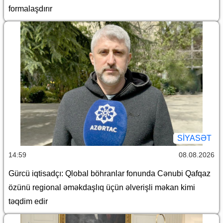
formalaşdırır
SİYASƏT
14:59
08.08.2026
Gürcü iqtisadçı: Qlobal böhranlar fonunda Cənubi Qafqaz
özünü regional əməkdaşlıq üçün əlverişli məkan kimi
təqdim edir