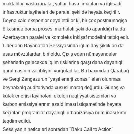
məktəblər, xəstəxanalar, yollar, hava limanları və iqtisadi
infrastruktur layihələri də paralel şəkildə həyata keçirilir.
Beynəlxalq ekspertlər qeyd etdilər ki, bir çox postmünaqişə
ölkəsində bərpa prosesi mərhələli şəkildə aparıldığı halda
Azərbaycan paralel və kompleks inkişaf modelini tətbiq edir.
Liderlərin Bəyanatları Sessiyasında iqlim dəyişiklikləri də
əsas mövzulardan biri oldu. Çıxış edən nümayəndələr
şəhərlərin gələcəkdə iqlim risklərinə qarşı daha dayanıqlı
qurulmasının vacibliyini vurğuladılar. Bu baxımdan Qarabağ
və Şərqi Zəngəzurun "yaşıl enerji zonası" elan olunması
beynəlxalq auditoriyada xüsusi maraq doğurdu. Günəş və
külək enerjisi layihələri, ekoloji nəqliyyat sistemləri və
karbon emissiyalarının azaldılması istiqamətində həyata
keçirilən proqramlar dayanıqlı urbanizasiya nümunəsi kimi
təqdim edildi.
Sessiyanın nəticələri sonradan "Baku Call to Action"