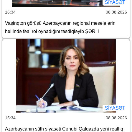
SİYASƏT
16:34
08.08.2026
Vaşinqton görüşü Azərbaycanın regional məsələlərin
həllində fəal rol oynadığını təsdiqləyib ŞƏRH
SİYASƏT
15:34
08.08.2026
Azərbaycanın sülh siyasəti Cənubi Qafqazda yeni reallıq