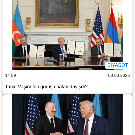
SİYASƏT
14:09
08.08.2026
Tarixi Vaşinqton görüşü nələri dəyişdi?