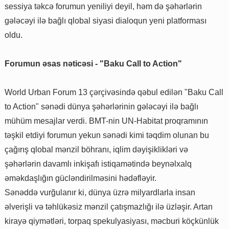
sessiya təkcə forumun yeniliyi deyil, həm də şəhərlərin
gələcəyi ilə bağlı qlobal siyasi dialoqun yeni platforması
oldu.
Forumun əsas nəticəsi - "Baku Call to Action"
World Urban Forum 13 çərçivəsində qəbul edilən "Baku Call
to Action" sənədi dünya şəhərlərinin gələcəyi ilə bağlı
mühüm mesajlar verdi. BMT-nin UN-Habitat proqramının
təşkil etdiyi forumun yekun sənədi kimi təqdim olunan bu
çağırış qlobal mənzil böhranı, iqlim dəyişiklikləri və
şəhərlərin davamlı inkişafı istiqamətində beynəlxalq
əməkdaşlığın gücləndirilməsini hədəfləyir.
Sənəddə vurğulanır ki, dünya üzrə milyardlarla insan
əlverişli və təhlükəsiz mənzil çatışmazlığı ilə üzləşir. Artan
kirayə qiymətləri, torpaq spekulyasiyası, məcburi köçkünlük