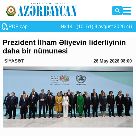
PDF çap
№ 141 (10161) 8 avqust 2026-cı il
Prezident İlham Əliyevin liderliyinin
daha bir nümunəsi
SİYASƏT
26 May 2026 08:00