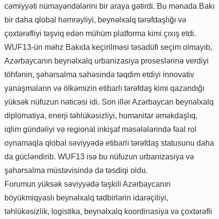
cəmiyyəti nümayəndələrini bir araya gətirdi. Bu mənada Bakı
bir daha qlobal həmrəyliyi, beynəlxalq tərəfdaşlığı və
çoxtərəfliyi təşviq edən mühüm platforma kimi çıxış etdi.
WUF13-ün məhz Bakıda keçirilməsi təsadüfi seçim olmayıb,
Azərbaycanın beynəlxalq urbanizasiya proseslərinə verdiyi
töhfənin, şəhərsalma sahəsində təqdim etdiyi innovativ
yanaşmaların və ölkəmizin etibarlı tərəfdaş kimi qazandığı
yüksək nüfuzun nəticəsi idi. Son illər Azərbaycan beynəlxalq
diplomatiya, enerji təhlükəsizliyi, humanitar əməkdaşlıq,
iqlim gündəliyi və regional inkişaf məsələlərində fəal rol
oynamaqla qlobal səviyyədə etibarlı tərəfdaş statusunu daha
da gücləndirib. WUF13 isə bu nüfuzun urbanizasiya və
şəhərsalma müstəvisində də təsdiqi oldu.
Forumun yüksək səviyyədə təşkili Azərbaycanın
böyükmiqyaslı beynəlxalq tədbirlərin idarəçiliyi,
təhlükəsizlik, logistika, beynəlxalq koordinasiya və çoxtərəfli