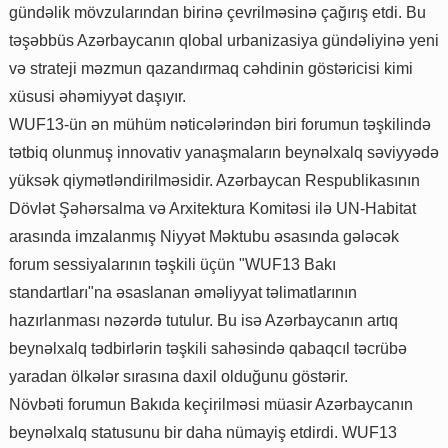
gündəlik mövzularından birinə çevrilməsinə çağırış etdi. Bu
təşəbbüs Azərbaycanın qlobal urbanizasiya gündəliyinə yeni
və strateji məzmun qazandırmaq cəhdinin göstəricisi kimi
xüsusi əhəmiyyət daşıyır.
WUF13-ün ən mühüm nəticələrindən biri forumun təşkilində
tətbiq olunmuş innovativ yanaşmaların beynəlxalq səviyyədə
yüksək qiymətləndirilməsidir. Azərbaycan Respublikasının
Dövlət Şəhərsalma və Arxitektura Komitəsi ilə UN-Habitat
arasında imzalanmış Niyyət Məktubu əsasında gələcək
forum sessiyalarının təşkili üçün "WUF13 Bakı
standartları"na əsaslanan əməliyyat təlimatlarının
hazırlanması nəzərdə tutulur. Bu isə Azərbaycanın artıq
beynəlxalq tədbirlərin təşkili sahəsində qabaqcıl təcrübə
yaradan ölkələr sırasına daxil olduğunu göstərir.
Növbəti forumun Bakıda keçirilməsi müasir Azərbaycanın
beynəlxalq statusunu bir daha nümayiş etdirdi. WUF13