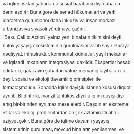
və iqlim riskləri şəhərlərdə sosial bərabərsizliyi daha da
dərinləşdirir. Buna görə də sənəd hökumətləri və yerli
idarəetmə qurumlarını daha inklüziv və insan mərkəzli
urbanizasiya siyasəti yürütməyə çağırır.
"Baku Call to Action" yalnız yeni binaların tikintisini deyil,
bütöv yaşayış ekosisteminin qurulmasını vacib sayır. Buraya
nəqliyyat, infrastruktur, kommunal xidmətlər, yaşıl məkanlar
və iqtisadi imkanların inteqrasiyası daxildir. Ekspertlər hesab
edirlər ki, gələcəyin şəhərləri yalnız memarlıq layihələri ilə
deyil, sosial və ekoloji davamlılıq prinsipləri ilə
formalaşmalıdır. Sənəddə iqlim dəyişikliklərinə xüsusi diqqət
ayrılıb. Bildirilir ki, mənzil təhlükəsizliyi ilə iqlim dəyişikliyi
artıq bir-birindən ayrılmaz məsələlərdir. Daşqınlar, ekstremal
istilər və ekoloji problemlərdən ən çox aztəminatlı əhali
əziyyət çəkir. Buna görə də iqlimə davamlı yaşayış
sistemlərinin qurulması, mövcud binaların yenilənməsi və