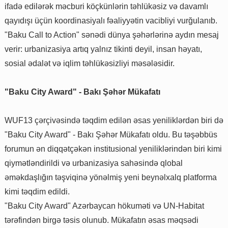
ifadə edilərək məcburi köçkünlərin təhlükəsiz və davamlı
qayıdışı üçün koordinasiyalı fəaliyyətin vacibliyi vurğulanıb.
"Baku Call to Action" sənədi dünya şəhərlərinə aydın mesaj
verir: urbanizasiya artıq yalnız tikinti deyil, insan həyatı,
sosial ədalət və iqlim təhlükəsizliyi məsələsidir.
"Baku City Award" - Bakı Şəhər Mükafatı
WUF13 çərçivəsində təqdim edilən əsas yeniliklərdən biri də
"Baku City Award" - Bakı Şəhər Mükafatı oldu. Bu təşəbbüs
forumun ən diqqətçəkən institusional yeniliklərindən biri kimi
qiymətləndirildi və urbanizasiya sahəsində qlobal
əməkdaşlığın təşviqinə yönəlmiş yeni beynəlxalq platforma
kimi təqdim edildi.
"Baku City Award" Azərbaycan hökuməti və UN-Habitat
tərəfindən birgə təsis olunub. Mükafatın əsas məqsədi