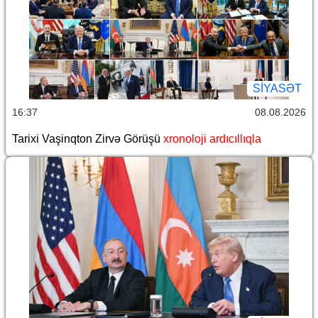
SİYASƏT
16:37
08.08.2026
Tarixi Vaşinqton Zirvə Görüşü
xronoloji ardıcıllıqla