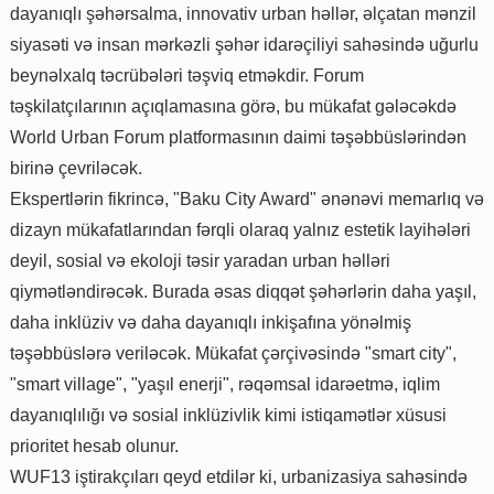
dayanıqlı şəhərsalma, innovativ urban həllər, əlçatan mənzil
siyasəti və insan mərkəzli şəhər idarəçiliyi sahəsində uğurlu
beynəlxalq təcrübələri təşviq etməkdir. Forum
təşkilatçılarının açıqlamasına görə, bu mükafat gələcəkdə
World Urban Forum platformasının daimi təşəbbüslərindən
birinə çevriləcək.
Ekspertlərin fikrincə, "Baku City Award" ənənəvi memarlıq və
dizayn mükafatlarından fərqli olaraq yalnız estetik layihələri
deyil, sosial və ekoloji təsir yaradan urban həlləri
qiymətləndirəcək. Burada əsas diqqət şəhərlərin daha yaşıl,
daha inklüziv və daha dayanıqlı inkişafına yönəlmiş
təşəbbüslərə veriləcək. Mükafat çərçivəsində "smart city",
"smart village", "yaşıl enerji", rəqəmsal idarəetmə, iqlim
dayanıqlılığı və sosial inklüzivlik kimi istiqamətlər xüsusi
prioritet hesab olunur.
WUF13 iştirakçıları qeyd etdilər ki, urbanizasiya sahəsində