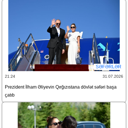
SƏFƏRLƏR
21:24
31.07.2026
Prezident İlham Əliyevin Qırğızıstana dövlət səfəri başa
çatıb