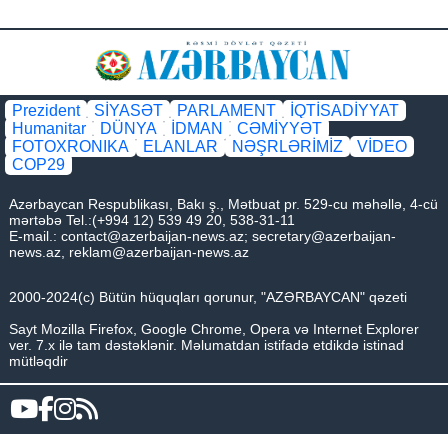
Prezident
SİYASƏT
PARLAMENT
İQTİSADİYYAT
Humanitar
DÜNYA
İDMAN
CƏMİYYƏT
FOTOXRONIKA
ELANLAR
NƏŞRLƏRİMİZ
VİDEO
COP29
Azərbaycan Respublikası, Bakı ş., Mətbuat pr. 529-cu məhəllə, 4-cü
mərtəbə Tel.:(+994 12) 539 49 20, 538-31-11
E-mail.:
contact@azerbaijan-news.az
;
secretary@azerbaijan-
news.az
,
reklam@azerbaijan-news.az
2000-2024(c) Bütün hüquqları qorunur, "AZƏRBAYCAN" qəzeti
Sayt Mozilla Firefox, Google Chrome, Opera və Internet Explorer
ver. 7.x ilə tam dəstəklənir. Məlumatdan istifadə etdikdə istinad
mütləqdir