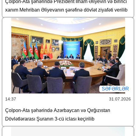
Çolpon-Ata şəhərində Prezident İlham Əliyevin və birinci
xanım Mehriban Əliyevanın şərəfinə dövlət ziyafəti verilib
SƏFƏRLƏR
14:37
31.07.2026
Çolpon-Ata şəhərində Azərbaycan və Qırğızıstan
Dövlətlərarası Şuranın 3-cü iclası keçirilib