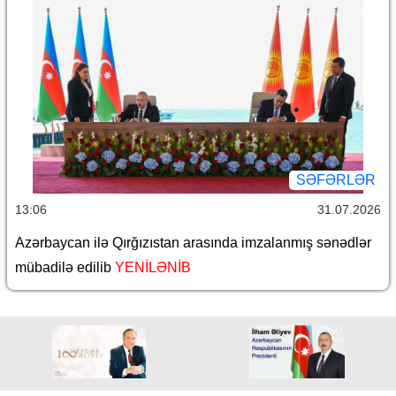
SƏFƏRLƏR
13:06
31.07.2026
Azərbaycan ilə Qırğızıstan arasında imzalanmış sənədlər
mübadilə edilib
YENİLƏNİB