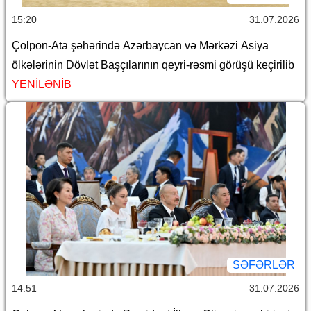
15:20
31.07.2026
Çolpon-Ata şəhərində Azərbaycan və Mərkəzi Asiya
ölkələrinin Dövlət Başçılarının qeyri-rəsmi görüşü keçirilib
YENİLƏNİB
SƏFƏRLƏR
14:51
31.07.2026