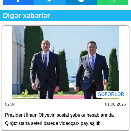
Digər xəbərlər
SƏFƏRLƏR
02:34
01.08.2026
Prezident İlham Əliyevin sosial şəbəkə hesablarında
Qırğızıstana səfəri barədə videoçarx paylaşılıb