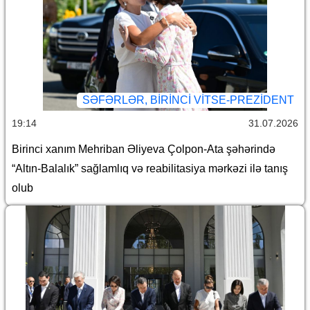
SƏFƏRLƏR, BIRINCI VITSE-PREZIDENT
19:14
31.07.2026
Birinci xanım Mehriban Əliyeva Çolpon-Ata şəhərində
“Altın-Balalık” sağlamlıq və reabilitasiya mərkəzi ilə tanış
olub