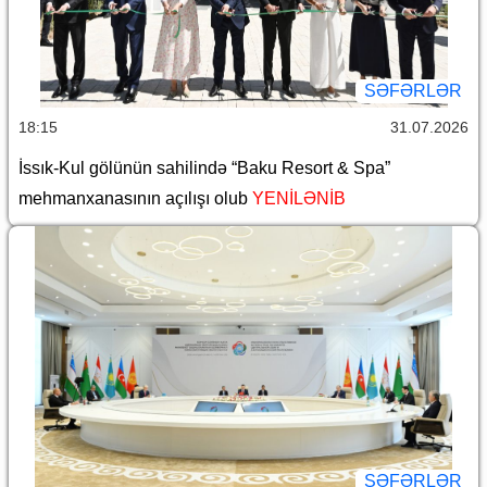
SƏFƏRLƏR
18:15
31.07.2026
İssık-Kul gölünün sahilində “Baku Resort & Spa”
mehmanxanasının açılışı olub
YENİLƏNİB
SƏFƏRLƏR