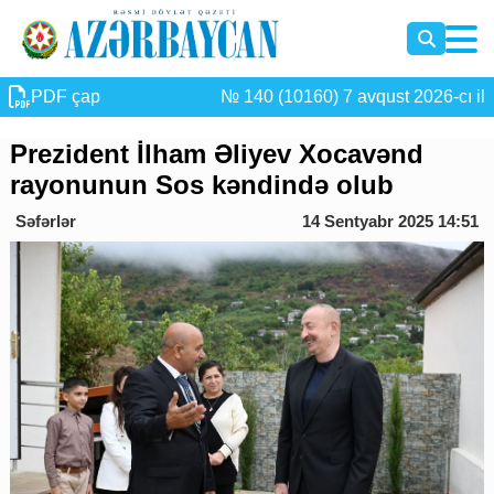
PDF çap
№ 140 (10160) 7 avqust 2026-cı il
Prezident İlham Əliyev Xocavənd
rayonunun Sos kəndində olub
Səfərlər
14 Sentyabr 2025 14:51