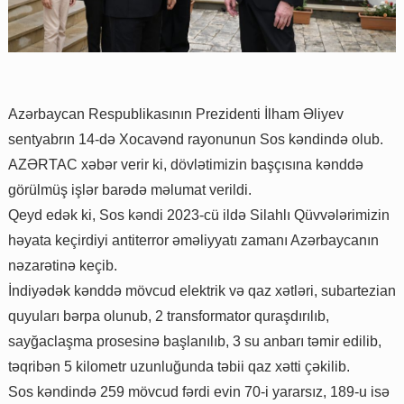
Azərbaycan Respublikasının Prezidenti İlham Əliyev
sentyabrın 14-də Xocavənd rayonunun Sos kəndində olub.
AZƏRTAC xəbər verir ki, dövlətimizin başçısına kənddə
görülmüş işlər barədə məlumat verildi.
Qeyd edək ki, Sos kəndi 2023-cü ildə Silahlı Qüvvələrimizin
həyata keçirdiyi antiterror əməliyyatı zamanı Azərbaycanın
nəzarətinə keçib.
İndiyədək kənddə mövcud elektrik və qaz xətləri, subartezian
quyuları bərpa olunub, 2 transformator quraşdırılıb,
sayğaclaşma prosesinə başlanılıb, 3 su anbarı təmir edilib,
təqribən 5 kilometr uzunluğunda təbii qaz xətti çəkilib.
Sos kəndində 259 mövcud fərdi evin 70-i yararsız, 189-u isə