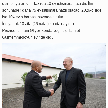
qismən yararlıdır. Hazırda 10 ev istismara hazırdır. İlin
sonunadək daha 75 ev istismara hazır olacaq. 2026-cı ildə
isə 104 evin bərpası nəzərdə tutulur.
İndiyədək 10 ailə (46 nəfər) kəndə qayıdıb.
Prezident İlham Əliyev kəndə köçmüş Hamlet
Gülməmmədovun evində oldu.