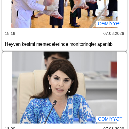
CƏMİYYƏT
18:18
07.08.2026
Heyvan kəsimi məntəqələrində monitorinqlər aparılıb
CƏMİYYƏT
18:00
07.08.2026