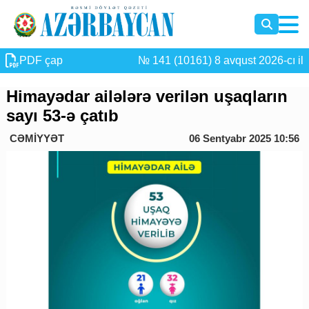
PDF çap
№ 141 (10161) 8 avqust 2026-cı il
Himayədar ailələrə verilən uşaqların
sayı 53-ə çatıb
CƏMİYYƏT
06 Sentyabr 2025 10:56