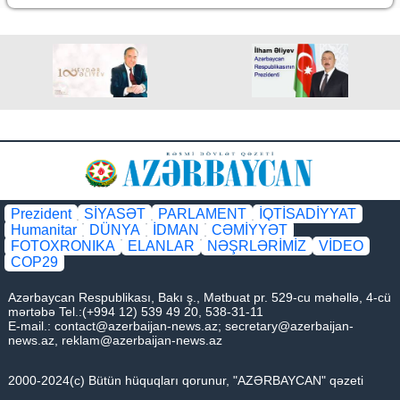
Prezident
SİYASƏT
PARLAMENT
İQTİSADİYYAT
Humanitar
DÜNYA
İDMAN
CƏMİYYƏT
FOTOXRONIKA
ELANLAR
NƏŞRLƏRİMİZ
VİDEO
COP29
Azərbaycan Respublikası, Bakı ş., Mətbuat pr. 529-cu məhəllə, 4-cü
mərtəbə Tel.:(+994 12) 539 49 20, 538-31-11
E-mail.:
contact@azerbaijan-news.az
;
secretary@azerbaijan-
news.az
,
reklam@azerbaijan-news.az
2000-2024(c) Bütün hüquqları qorunur, "AZƏRBAYCAN" qəzeti