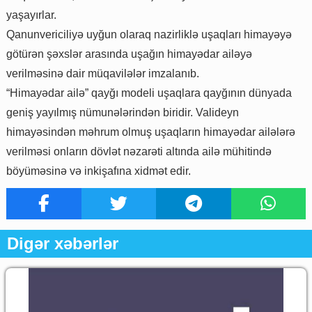
yaşayırlar.
Qanunvericiliyə uyğun olaraq nazirliklə uşaqları himayəyə
götürən şəxslər arasında uşağın himayədar ailəyə
verilməsinə dair müqavilələr imzalanıb.
“Himayədar ailə” qayğı modeli uşaqlara qayğının dünyada
geniş yayılmış nümunələrindən biridir. Valideyn
himayəsindən məhrum olmuş uşaqların himayədar ailələrə
verilməsi onların dövlət nəzarəti altında ailə mühitində
böyüməsinə və inkişafına xidmət edir.
Digər xəbərlər