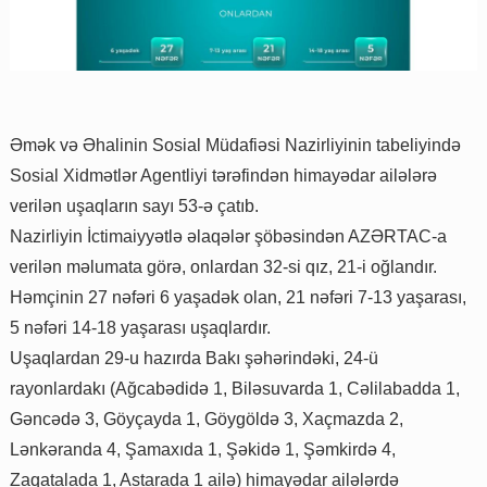
Əmək və Əhalinin Sosial Müdafiəsi Nazirliyinin tabeliyində
Sosial Xidmətlər Agentliyi tərəfindən himayədar ailələrə
verilən uşaqların sayı 53-ə çatıb.
Nazirliyin İctimaiyyətlə əlaqələr şöbəsindən AZƏRTAC-a
verilən məlumata görə, onlardan 32-si qız, 21-i oğlandır.
Həmçinin 27 nəfəri 6 yaşadək olan, 21 nəfəri 7-13 yaşarası,
5 nəfəri 14-18 yaşarası uşaqlardır.
Uşaqlardan 29-u hazırda Bakı şəhərindəki, 24-ü
rayonlardakı (Ağcabədidə 1, Biləsuvarda 1, Cəlilabadda 1,
Gəncədə 3, Göyçayda 1, Göygöldə 3, Xaçmazda 2,
Lənkəranda 4, Şamaxıda 1, Şəkidə 1, Şəmkirdə 4,
Zaqatalada 1, Astarada 1 ailə) himayədar ailələrdə