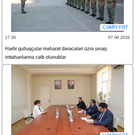
CƏMİYYƏT
17:36
07.08.2026
Hərbi qulluqçular məharət dərəcələri üzrə sınaq
imtahanlarına cəlb olunublar