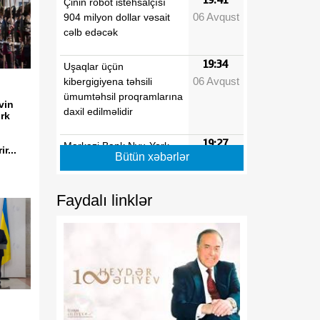
Çinin robot istehsalçısı
06 Avqust
904 milyon dollar vəsait
cəlb edəcək
19:34
Uşaqlar üçün
06 Avqust
kibergigiyena təhsili
ümumtəhsil proqramlarına
vin
daxil edilməlidir
ürk
19:27
Mərkəzi Bank Nyu-York
r...
Bütün xəbərlər
06 Avqust
Federal Ehtiyat Bankı ilə
aktual çağırışları müzakirə
edib
Faydalı linklər
19:20
Nazgul Joldoşova:
06 Avqust
Azərbaycan Qırğızıstan
üçün yeni nəqliyyat-
logistika imkanları yaradır
19:13
Google süni intellekt
06 Avqust
bölməsində rəhbərliyi