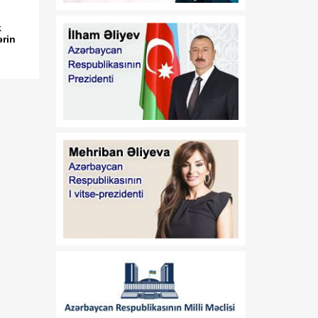
dəyişir
k
ərin
19:06
Azərbaycan Rəssamlıq
06 Avqust
Akademiyası süni intellekti
yaradıcı prosesə dəstək
vasitəsi kimi tətbiq edir
18:59
Baş katib: Güləş üzrə
06 Avqust
dünya çempionatı
təşkilatçılıq baxımından
Azərbaycanın növbəti
uğur hekayəsi oldu
18:52
Rəqəmsal inkişaf və
06 Avqust
nəqliyyat naziri Zəngilanda
vətəndaşların
müraciətlərini dinləyib
18:45
Azərbaycan Qlobal Cənub
06 Avqust
ölkələrinin marağını cəlb