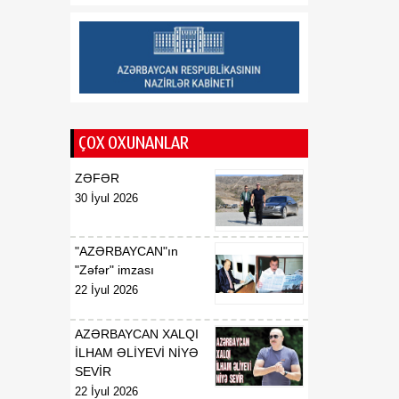
edir
18:38
Moses Vetangula: Keniya
06 Avqust
ilə Azərbaycanın
qanunverici orqanları
arasında əməkdaşlığın
inkişafı üçün əlverişli
ÇOX OXUNANLAR
zəmin formalaşıb
ZƏFƏR
18:31
“Trabzonspor”
30 İyul 2026
06 Avqust
Məhəmməd Salahla 2 illik
müqavilə imzalayıb
"AZƏRBAYCAN"ın
"Zəfər" imzası
22 İyul 2026
AZƏRBAYCAN XALQI
İLHAM ƏLİYEVİ NİYƏ
SEVİR
22 İyul 2026