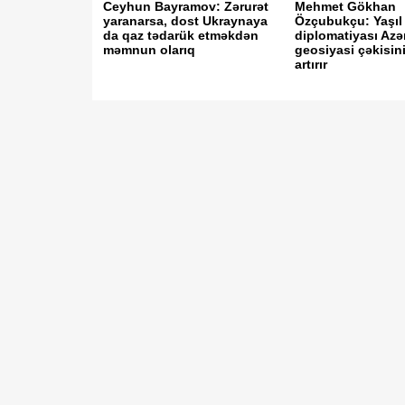
Ceyhun Bayramov: Zərurət
Mehmet Gökhan
yaranarsa, dost Ukraynaya
Özçubukçu: Yaşıl 
da qaz tədarük etməkdən
diplomatiyası Az
məmnun olarıq
geosiyasi çəkisin
artırır