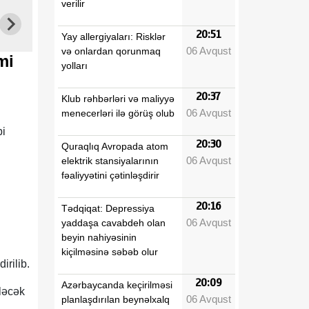
verilir
20:51
Yay allergiyaları: Risklər
06 Avqust
və onlardan qorunmaq
mi
yolları
20:37
Klub rəhbərləri və maliyyə
06 Avqust
menecerləri ilə görüş olub
bi
20:30
Quraqlıq Avropada atom
06 Avqust
elektrik stansiyalarının
fəaliyyətini çətinləşdirir
20:16
Tədqiqat: Depressiya
06 Avqust
yaddaşa cavabdeh olan
beyin nahiyəsinin
kiçilməsinə səbəb olur
irilib.
20:09
Azərbaycanda keçirilməsi
ləcək
06 Avqust
planlaşdırılan beynəlxalq