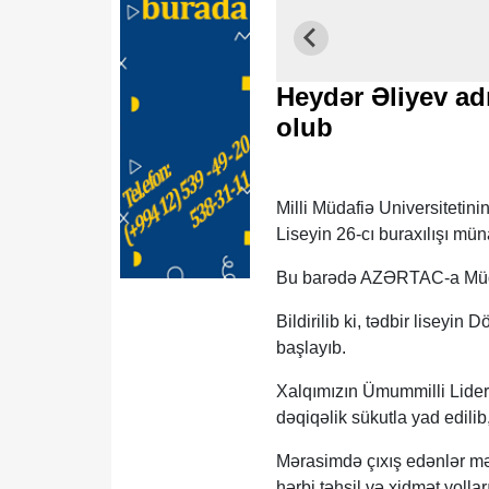
Heydər Əliyev adı
olub
Milli Müdafiə Universitetin
Liseyin 26-cı buraxılışı mün
Bu barədə AZƏRTAC-a Müdaf
Bildirilib ki, tədbir liseyin
başlayıb.
Xalqımızın Ümummilli Lideri
dəqiqəlik sükutla yad edilib
Mərasimdə çıxış edənlər mə
hərbi təhsil və xidmət yollar