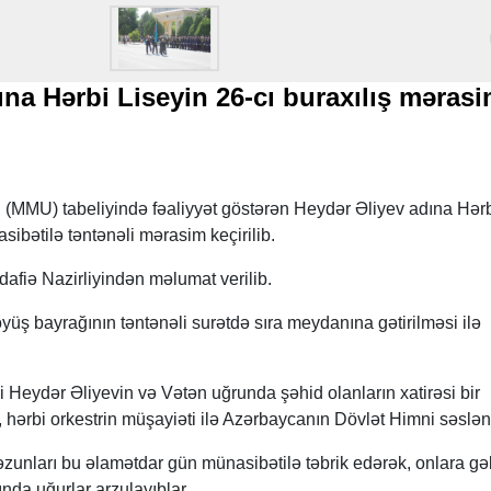
na Hərbi Liseyin 26-cı buraxılış mərasi
in (MMU) tabeliyində fəaliyyət göstərən Heydər Əliyev adına Hər
asibətilə təntənəli mərasim keçirilib.
iə Nazirliyindən məlumat verilib.
 Döyüş bayrağının təntənəli surətdə sıra meydanına gətirilməsi ilə
 Heydər Əliyevin və Vətən uğrunda şəhid olanların xatirəsi bir
, hərbi orkestrin müşayiəti ilə Azərbaycanın Dövlət Himni səslənd
zunları bu əlamətdar gün münasibətilə təbrik edərək, onlara gə
ında uğurlar arzulayıblar.