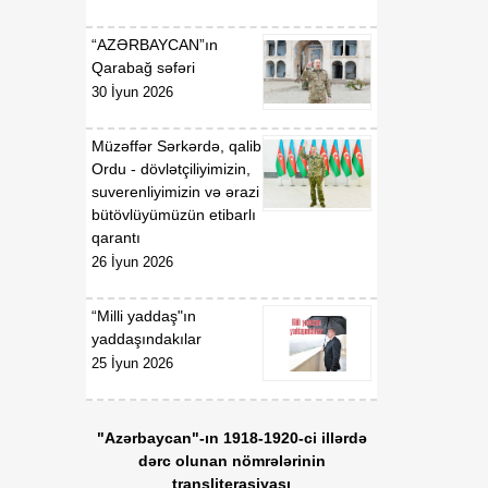
“AZƏRBAYCAN”ın
Qarabağ səfəri
30 İyun 2026
Müzəffər Sərkərdə, qalib
Ordu - dövlətçiliyimizin,
suverenliyimizin və ərazi
bütövlüyümüzün etibarlı
qarantı
26 İyun 2026
“Milli yaddaş"ın
yaddaşındakılar
25 İyun 2026
"Azərbaycan"-ın 1918-1920-ci illərdə
dərc olunan nömrələrinin
transliterasiyası