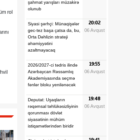
şahmat yarışları müzakirə
olunub
üm rol
20:02
Siyasi şərhçi: Münaqişələr
06 Avqust
gec-tez başa çatsa da, bu,
arını
Orta Dəhlizin strateji
əhəmiyyətini
azaltmayacaq
19:55
2026/2027-ci tədris ilində
06 Avqust
Azərbaycan Rəssamlıq
hvil
Akademiyasında seçmə
fənlər bloku yenilənəcək
19:48
Deputat: Uşaqların
06 Avqust
rəqəmsal təhlükəsizliyinin
qorunması dövlət
siyasətinin mühüm
istiqamətlərindən biridir
19:41