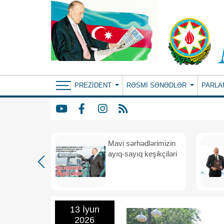
PREZIDENT
RƏSMI SƏNƏDLƏR
PARLA
Mavi sərhədlərimizin
nın
ayıq-sayıq keşikçiləri
eni dövr
13 İyun
2026