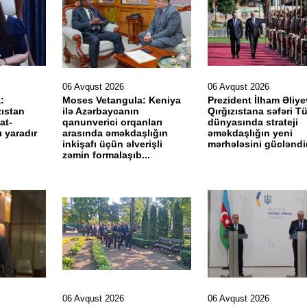
06 Avqust 2026
06 Avqust 2026
:
Moses Vetangula: Keniya
Prezident İlham Əliye
zıstan
ilə Azərbaycanın
Qırğızıstana səfəri T
at-
qanunverici orqanları
dünyasında strateji
ı yaradır
arasında əməkdaşlığın
əməkdaşlığın yeni
inkişafı üçün əlverişli
mərhələsini gücləndiri
zəmin formalaşıb...
06 Avqust 2026
06 Avqust 2026