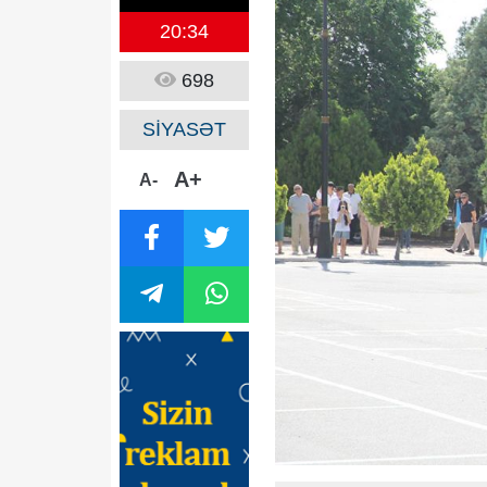
20:34
698
SİYASƏT
A+
A-