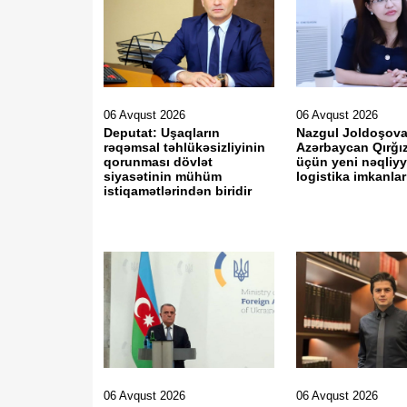
06 Avqust 2026
06 Avqust 2026
Deputat: Uşaqların
Nazgul Joldoşova
rəqəmsal təhlükəsizliyinin
Azərbaycan Qırğı
qorunması dövlət
üçün yeni nəqliyy
siyasətinin mühüm
logistika imkanlar
istiqamətlərindən biridir
06 Avqust 2026
06 Avqust 2026