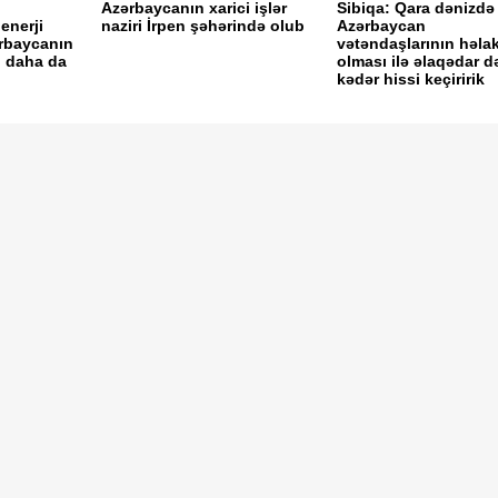
Azərbaycanın xarici işlər
Sibiqa: Qara dənizdə
enerji
naziri İrpen şəhərində olub
Azərbaycan
ərbaycanın
vətəndaşlarının həla
i daha da
olması ilə əlaqədar d
kədər hissi keçiririk