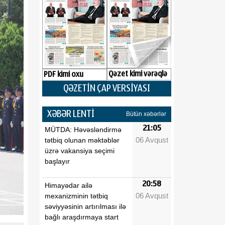
Qəzet kimi vərəqlə
PDF kimi oxu
QƏZETİN ÇAP VERSİYASI
XƏBƏR LENTİ
Bütün xəbərlər
21:05
MÜTDA: Həvəsləndirmə
06 Avqust
tətbiq olunan məktəblər
üzrə vakansiya seçimi
başlayır
20:58
Himayədar ailə
06 Avqust
mexanizminin tətbiq
səviyyəsinin artırılması ilə
bağlı araşdırmaya start