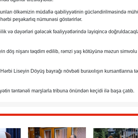
unları ölkəmizin müdafiə qabiliyyətinin gücləndirilməsində müh
hərbi peşəkarlıq nümunəsi göstərirlər.
lik və dəyərləri gələcək fəaliyyətlərində layiqincə doğruldacaql
yin döş nişanı təqdim edilib, rəmzi yaş kötüyünə məzun simvolu
ərbi Liseyin Döyüş bayrağı növbəti buraxılışın kursantlarına tə
ətin təntənəli marşlarla tribuna önündən keçidi ilə başa çatıb.