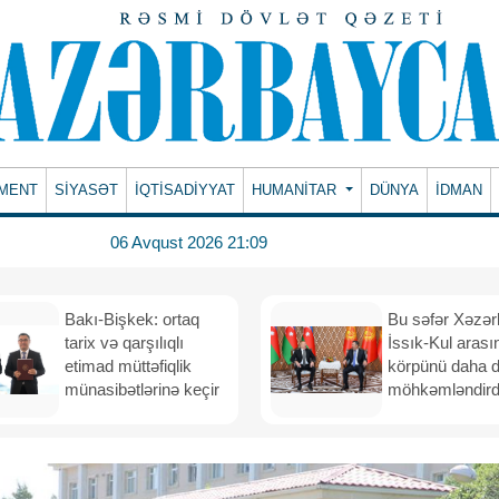
MENT
SİYASƏT
İQTİSADİYYAT
HUMANITAR
DÜNYA
İDMAN
06 Avqust 2026 21:09
Bakı-Bişkek: ortaq
Bu səfər Xəzər
tarix və qarşılıqlı
İssık-Kul arası
etimad müttəfiqlik
körpünü daha 
münasibətlərinə keçir
möhkəmləndird