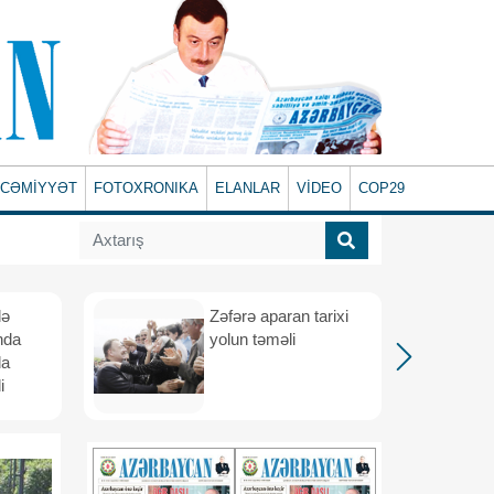
CƏMİYYƏT
FOTOXRONIKA
ELANLAR
VİDEO
COP29
lə
Zəfərə aparan tarixi
nda
yolun təməli
da
i