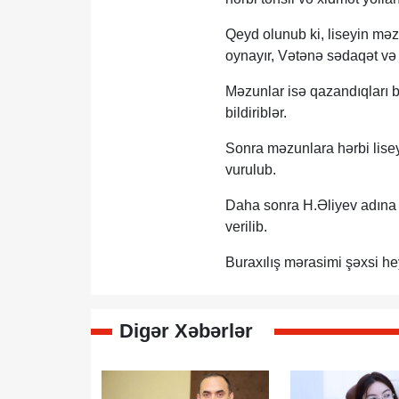
Qeyd olunub ki, liseyin məz
oynayır, Vətənə sədaqət və 
Məzunlar isə qazandıqları bi
bildiriblər.
Sonra məzunlara hərbi lise
vurulub.
Daha sonra H.Əliyev adına H
verilib.
Buraxılış mərasimi şəxsi hey
Digər Xəbərlər