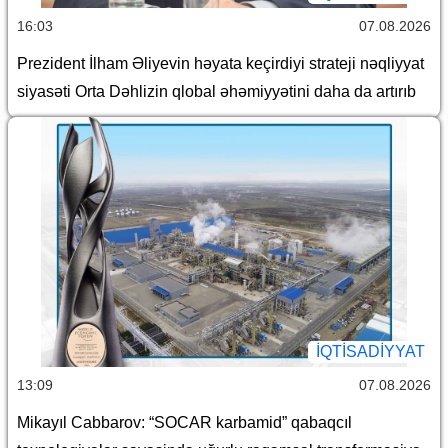
16:03
07.08.2026
Prezident İlham Əliyevin həyata keçirdiyi strateji nəqliyyat
siyasəti Orta Dəhlizin qlobal əhəmiyyətini daha da artırıb
İQTİSADİYYAT
13:09
07.08.2026
Mikayıl Cabbarov: “SOCAR karbamid” qabaqcıl