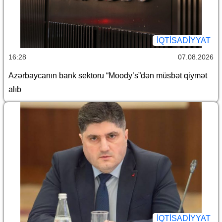
İQTİSADİYYAT
16:28
07.08.2026
Azərbaycanın bank sektoru “Moody’s”dən müsbət qiymət
alıb
İQTİSADİYYAT