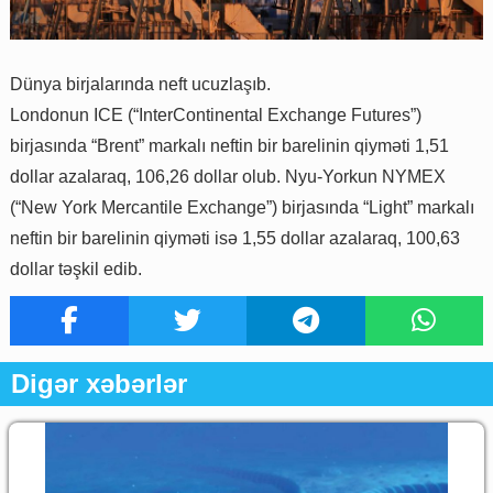
Dünya birjalarında neft ucuzlaşıb.
Londonun ICE (“InterContinental Exchange Futures”)
birjasında “Brent” markalı neftin bir barelinin qiyməti 1,51
dollar azalaraq, 106,26 dollar olub. Nyu-Yorkun NYMEX
(“New York Mercantile Exchange”) birjasında “Light” markalı
neftin bir barelinin qiyməti isə 1,55 dollar azalaraq, 100,63
dollar təşkil edib.
Digər xəbərlər