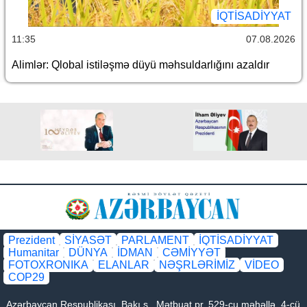
İQTİSADİYYAT
11:35
07.08.2026
Alimlər: Qlobal istiləşmə düyü məhsuldarlığını azaldır
Prezident
SİYASƏT
PARLAMENT
İQTİSADİYYAT
Humanitar
DÜNYA
İDMAN
CƏMİYYƏT
FOTOXRONIKA
ELANLAR
NƏŞRLƏRİMİZ
VİDEO
COP29
Azərbaycan Respublikası, Bakı ş., Mətbuat pr. 529-cu məhəllə, 4-cü