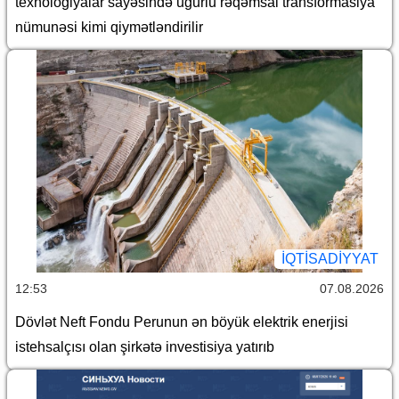
texnologiyalar sayəsində uğurlu rəqəmsal transformasiya
nümunəsi kimi qiymətləndirilir
İQTİSADİYYAT
12:53
07.08.2026
Dövlət Neft Fondu Perunun ən böyük elektrik enerjisi
istehsalçısı olan şirkətə investisiya yatırıb