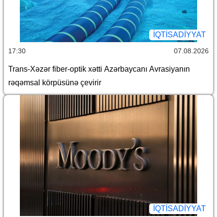
İQTİSADİYYAT
17:30
07.08.2026
Trans-Xəzər fiber-optik xətti Azərbaycanı Avrasiyanın
rəqəmsal körpüsünə çevirir
İQTİSADİYYAT