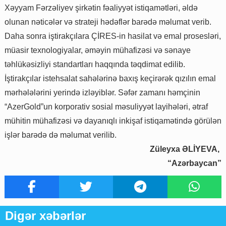
Xəyyam Fərzəliyev şirkətin fəaliyyət istiqamətləri, əldə
olunan nəticələr və strateji hədəflər barədə məlumat verib.
Daha sonra iştirakçılara ÇİRES-in hasilat və emal prosesləri,
müasir texnologiyalar, əməyin mühafizəsi və sənaye
təhlükəsizliyi standartları haqqında təqdimat edilib.
İştirakçılar istehsalat sahələrinə baxış keçirərək qızılın emal
mərhələlərini yerində izləyiblər. Səfər zamanı həmçinin
“AzerGold”un korporativ sosial məsuliyyət layihələri, ətraf
mühitin mühafizəsi və dayanıqlı inkişaf istiqamətində görülən
işlər barədə də məlumat verilib.
Züleyxa ƏLİYEVA,
“Azərbaycan”
Digər xəbərlər