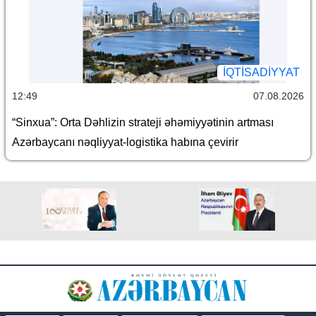
İQTİSADİYYAT
12:49
07.08.2026
“Sinxua”: Orta Dəhlizin strateji əhəmiyyətinin artması
Azərbaycanı nəqliyyat-logistika habına çevirir