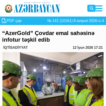
PDF çap
№ 141 (10161) 8 avqust 2026-cı il
“AzerGold” Çovdar emal sahəsinə
infotur təşkil edib
İQTİSADİYYAT
12 İyun 2026 17:21