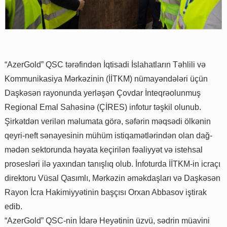
“AzerGold” QSC tərəfindən İqtisadi İslahatların Təhlili və
Kommunikasiya Mərkəzinin (İİTKM) nümayəndələri üçün
Daşkəsən rayonunda yerləşən Çovdar İnteqrəolunmuş
Regional Emal Sahəsinə (ÇİRES) infotur təşkil olunub.
Şirkətdən verilən məlumata görə, səfərin məqsədi ölkənin
qeyri-neft sənayesinin mühüm istiqamətlərindən olan dağ-
mədən sektorunda həyata keçirilən fəaliyyət və istehsal
prosesləri ilə yaxından tanışlıq olub. İnfoturda İİTKM-in icraçı
direktoru Vüsal Qasımlı, Mərkəzin əməkdaşları və Daşkəsən
Rayon İcra Hakimiyyətinin başçısı Orxan Abbasov iştirak
edib.
“AzerGold” QSC-nin İdarə Heyətinin üzvü, sədrin müavini