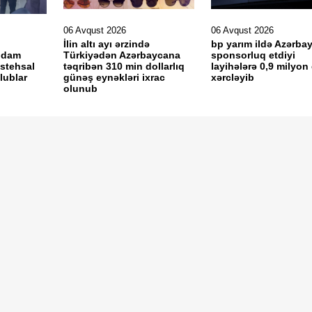
06 Avqust 2026
06 Avqust 2026
İlin altı ayı ərzində
bp yarım ildə Azərba
ğdam
Türkiyədən Azərbaycana
sponsorluq etdiyi
istehsal
təqribən 310 min dollarlıq
layihələrə 0,9 milyon 
olublar
günəş eynəkləri ixrac
xərcləyib
olunub