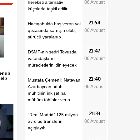
06 Avqust
hərəkəti alternativ
küçələrlə təşkil edilir
21:54
Hacıqabulda baş verən yol
06 Avqust
qəzasında sərnişin ölüb,
sürücü yaralanıb
21:47
DSMF-nin sədri Tovuzda
06 Avqust
vətəndaşların
müraciətlərini dinləyəcək
Cənub
cəlb
21:40
Mustafa Çəmənli: Natəvan
06 Avqust
Azərbaycan ədəbi
mühitinin inkişafına
mühüm töhfələr verib
21:33
“Real Madrid” 125 milyon
06 Avqust
avroluq transferini
açıqlayıb