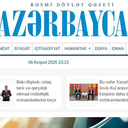
MENT
SİYASƏT
İQTİSADİYYAT
HUMANITAR
DÜNYA
İDMAN
06 Avqust 2026 23:13
Bakı-Bişkek: ortaq
Bu səfər Xəzər
tarix və qarşılıqlı
İssık-Kul arası
etimad müttəfiqlik
körpünü daha 
münasibətlərinə keçir
möhkəmləndird