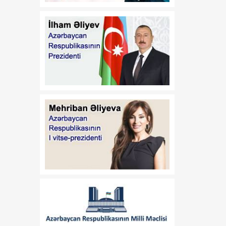
səviyyəsinin artırılması ilə
bağlı araşdırmaya start
verilir
20:51
Yay allergiyaları: Risklər
06 Avqust
və onlardan qorunmaq
yolları
20:37
Klub rəhbərləri və maliyyə
06 Avqust
menecerləri ilə görüş olub
20:30
Quraqlıq Avropada atom
06 Avqust
elektrik stansiyalarının
fəaliyyətini çətinləşdirir
20:16
Tədqiqat: Depressiya
06 Avqust
yaddaşa cavabdeh olan
beyin nahiyəsinin
kiçilməsinə səbəb olur