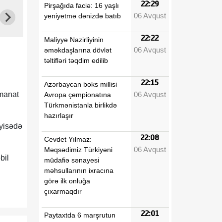
22:29
Pirşağıda faciə: 16 yaşlı
06 Avqust
yeniyetmə dənizdə batıb
22:22
Maliyyə Nazirliyinin
06 Avqust
əməkdaşlarına dövlət
təltifləri təqdim edilib
22:15
Azərbaycan boks millisi
06 Avqust
 manat
Avropa çempionatına
Türkmənistanla birlikdə
hazırlaşır
ayisədə
22:08
Cevdet Yılmaz:
06 Avqust
Məqsədimiz Türkiyəni
bil
müdafiə sənayesi
məhsullarının ixracına
görə ilk onluğa
çıxarmaqdır
22:01
Paytaxtda 6 marşrutun