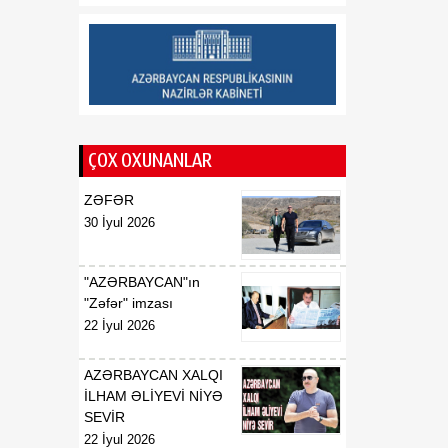
20:09
Azərbaycanda keçirilməsi
06 Avqust
planlaşdırılan beynəlxalq
şahmat yarışları müzakirə
olunub
ÇOX OXUNANLAR
ZƏFƏR
30 İyul 2026
"AZƏRBAYCAN"ın
"Zəfər" imzası
22 İyul 2026
AZƏRBAYCAN XALQI
İLHAM ƏLİYEVİ NİYƏ
SEVİR
22 İyul 2026