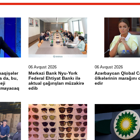
06 Avqust 2026
06 Avqust 2026
naqişələr
Mərkəzi Bank Nyu-York
Azərbaycan Qlobal 
a da, bu,
Federal Ehtiyat Bankı ilə
ölkələrinin marağını 
eji
aktual çağırışları müzakirə
edir
ltmayacaq
edib