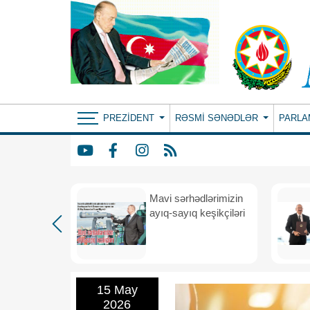
PREZIDENT
RƏSMI SƏNƏDLƏR
PARLA
Mavi sərhədlərimizin
nın
ayıq-sayıq keşikçiləri
eni dövr
15 May
2026