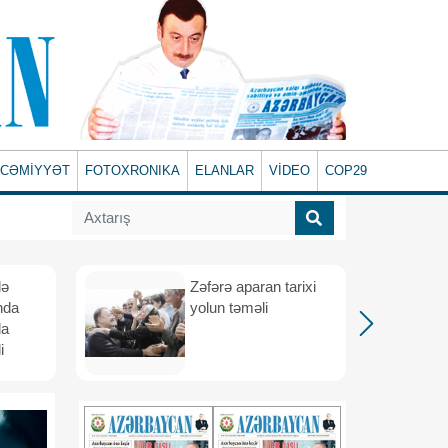
CƏMİYYƏT
FOTOXRONIKA
ELANLAR
VİDEO
COP29
lə
Zəfərə aparan tarixi
nda
yolun təməli
da
i