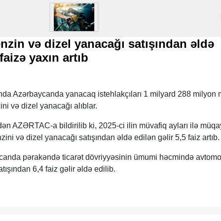
zin və dizel yanacağı satışından əldə
faizə yaxın artıb
rında Azərbaycanda yanacaq istehlakçıları 1 milyard 288 milyon
i və dizel yanacağı alıblar.
dən AZƏRTAC-a bildirilib ki, 2025-ci ilin müvafiq ayları ilə müq
zini və dizel yanacağı satışından əldə edilən gəlir 5,5 faiz artıb.
anda pərakəndə ticarət dövriyyəsinin ümumi həcmində avtomo
ışından 6,4 faiz gəlir əldə edilib.