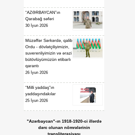
“AZƏRBAYCAN”ın
Qarabağ səfəri
30 İyun 2026
Müzəffər Sərkərdə, qalib
Ordu - dövlətçiliyimizin,
suverenliyimizin və ərazi
bütövlüyümüzün etibarlı
qarantı
26 İyun 2026
“Milli yaddaş"ın
yaddaşındakılar
25 İyun 2026
"Azərbaycan"-ın 1918-1920-ci illərdə
dərc olunan nömrələrinin
transliterasiyası