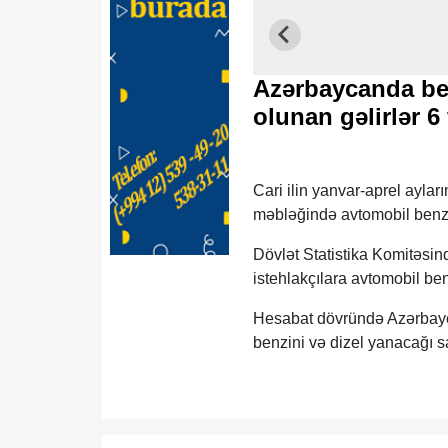
Azərbaycanda ben
olunan gəlirlər 6 
Cari ilin yanvar-aprel ayla
məbləğində avtomobil benzin
Dövlət Statistika Komitəsin
istehlakçılara avtomobil ben
Hesabat dövründə Azərbayc
benzini və dizel yanacağı sat