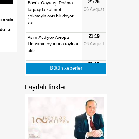
21:26
Böyük Qayıdış: Doğma
06 Avqust
torpaqda zəhmət
çəkməyin ayrı bir dəyəri
ycanda
var
dollar
21:19
Asim Xudiyev Avropa
06 Avqust
Liqasının oyununa təyinat
alıb
21:12
Mingəçevirdə suvarma
Bütün xəbərlər
06 Avqust
kanalında batan şəxsin
meyiti sudan çıxarılıb
Faydalı linklər
21:05
MÜTDA: Həvəsləndirmə
06 Avqust
tətbiq olunan məktəblər
üzrə vakansiya seçimi
başlayır
20:58
Himayədar ailə
06 Avqust
mexanizminin tətbiq