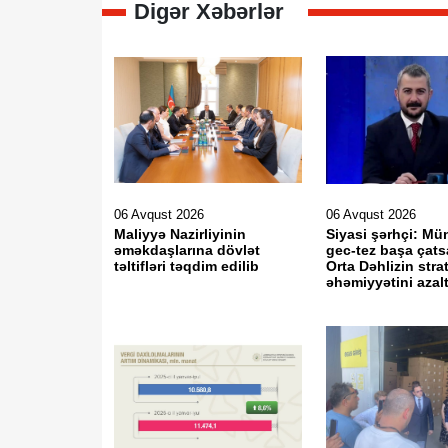
Digər Xəbərlər
06 Avqust 2026
06 Avqust 2026
Maliyyə Nazirliyinin
Siyasi şərhçi: Mü
əməkdaşlarına dövlət
gec-tez başa çats
təltifləri təqdim edilib
Orta Dəhlizin strat
əhəmiyyətini aza