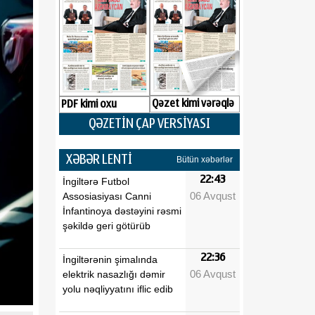
Qəzet kimi vərəqlə
PDF kimi oxu
QƏZETİN ÇAP VERSİYASI
XƏBƏR LENTİ
Bütün xəbərlər
22:43
İngiltərə Futbol
06 Avqust
Assosiasiyası Canni
İnfantinoya dəstəyini rəsmi
şəkildə geri götürüb
22:36
İngiltərənin şimalında
06 Avqust
elektrik nasazlığı dəmir
yolu nəqliyyatını iflic edib