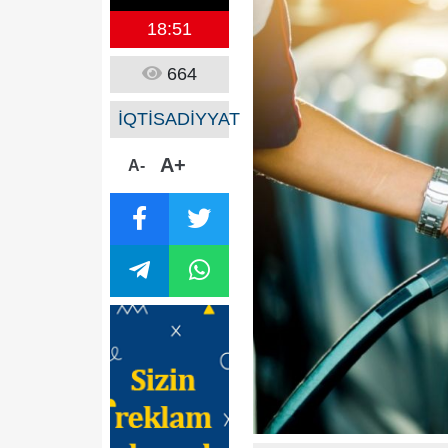
18:51
664
İQTİSADİYYAT
A+
A-