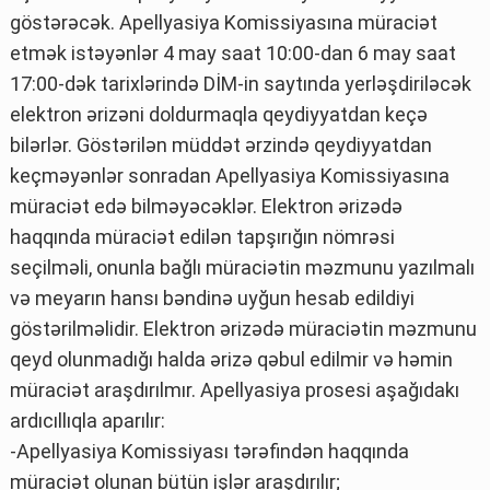
göstərəcək. Apellyasiya Komissiyasına müraciət
etmək istəyənlər 4 may saat 10:00-dan 6 may saat
17:00-dək tarixlərində DİM-in saytında yerləşdiriləcək
elektron ərizəni doldurmaqla qeydiyyatdan keçə
bilərlər. Göstərilən müddət ərzində qeydiyyatdan
keçməyənlər sonradan Apellyasiya Komissiyasına
müraciət edə bilməyəcəklər. Elektron ərizədə
haqqında müraciət edilən tapşırığın nömrəsi
seçilməli, onunla bağlı müraciətin məzmunu yazılmalı
və meyarın hansı bəndinə uyğun hesab edildiyi
göstərilməlidir. Elektron ərizədə müraciətin məzmunu
qeyd olunmadığı halda ərizə qəbul edilmir və həmin
müraciət araşdırılmır. Apellyasiya prosesi aşağıdakı
ardıcıllıqla aparılır:
-Apellyasiya Komissiyası tərəfindən haqqında
müraciət olunan bütün işlər araşdırılır;