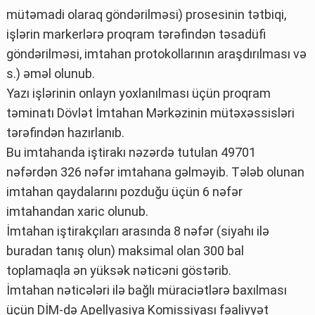
mütəmadi olaraq göndərilməsi) prosesinin tətbiqi,
işlərin markerlərə proqram tərəfindən təsadüfi
göndərilməsi, imtahan protokollarının araşdırılması və
s.) əməl olunub.
Yazı işlərinin onlayn yoxlanılması üçün proqram
təminatı Dövlət İmtahan Mərkəzinin mütəxəssisləri
tərəfindən hazırlanıb.
Bu imtahanda iştirakı nəzərdə tutulan 49701
nəfərdən 326 nəfər imtahana gəlməyib. Tələb olunan
imtahan qaydalarını pozduğu üçün 6 nəfər
imtahandan xaric olunub.
İmtahan iştirakçıları arasında 8 nəfər (siyahı ilə
buradan tanış olun) maksimal olan 300 bal
toplamaqla ən yüksək nəticəni göstərib.
İmtahan nəticələri ilə bağlı müraciətlərə baxılması
üçün DİM-də Apellyasiya Komissiyası fəaliyyət