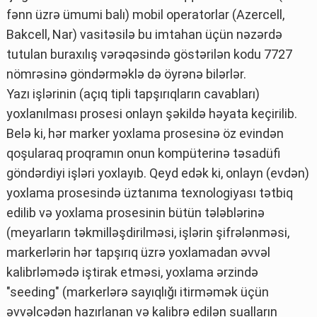
fənn üzrə ümumi balı) mobil operatorlar (Azercell,
Bakcell, Nar) vasitəsilə bu imtahan üçün nəzərdə
tutulan buraxılış vərəqəsində göstərilən kodu 7727
nömrəsinə göndərməklə də öyrənə bilərlər.
Yazı işlərinin (açıq tipli tapşırıqların cavabları)
yoxlanılması prosesi onlayn şəkildə həyata keçirilib.
Belə ki, hər marker yoxlama prosesinə öz evindən
qoşularaq proqramın onun kompüterinə təsadüfi
göndərdiyi işləri yoxlayıb. Qeyd edək ki, onlayn (evdən)
yoxlama prosesində üztanıma texnologiyası tətbiq
edilib və yoxlama prosesinin bütün tələblərinə
(meyarların təkmilləşdirilməsi, işlərin şifrələnməsi,
markerlərin hər tapşırıq üzrə yoxlamadan əvvəl
kalibrləmədə iştirak etməsi, yoxlama ərzində
"seeding" (markerlərə sayıqlığı itirməmək üçün
əvvəlcədən hazırlanan və kalibrə edilən sualların