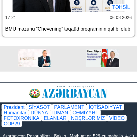
TƏHSIL
17:21
06.08.2026
BMU məzunu “Chevening” təqaüd proqramının qalibi olub
Prezident
SİYASƏT
PARLAMENT
İQTİSADİYYAT
Humanitar
DÜNYA
İDMAN
CƏMİYYƏT
FOTOXRONIKA
ELANLAR
NƏŞRLƏRİMİZ
VİDEO
COP29
Azərbaycan Respublikası, Bakı ş., Mətbuat pr. 529-cu məhəllə, 4-cü