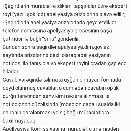
-Şagirdlərin müraciət etdikləri tapşırıqlar üzrə ekspert
rəyi (yazılı şəkildə) apellyasiya ərizələrinə əlavə edilir;
-Şagirdlərin apellyasiya ərizələrində qeyd etdikləri
telefon nömrəsinə apellyasiya prosesinin başa
çatması ilə bağlı “sms” göndərilir.
Bundan sonra şagirdlər apelyasiya.dim.gov.az
saytında ərizələrinə daxil olaraq apellyasiyanın
nəticəsi ilə tanış ola və ekspert rəyini oradan çap edə
bilərlər.
Cavab vərəqində təlimata uyğun olmayan formada
qeyd olunmuş cavablar, o cümlədən cavabın optik
qurğu tərəfindən səhv kimi nəzərə alınması ilə
nəticələnən düzəlişlərlə (məsələn qapalı sualda iki
dairənin qaralanması və s.) bağlı müraciətlərə
baxılmayacaq.
Apellyasiya Komissiyasına müraciət etməmişdən