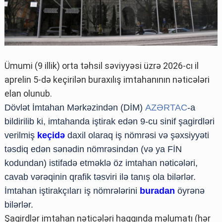
Ümumi (9 illik) orta təhsil səviyyəsi üzrə 2026-cı il
aprelin 5-də keçirilən buraxılış imtahanının nəticələri
elan olunub.
Dövlət İmtahan Mərkəzindən (DİM)
AZƏRTAC
-a
bildirilib ki, imtahanda iştirak edən 9-cu sinif şagirdləri
verilmiş
keçidə
daxil olaraq iş nömrəsi və şəxsiyyəti
təsdiq edən sənədin nömrəsindən (və ya FİN
kodundan) istifadə etməklə öz imtahan nəticələri,
cavab vərəqinin qrafik təsviri ilə tanış ola bilərlər.
İmtahan iştirakçıları iş nömrələrini
buradan
öyrənə
bilərlər.
Şagirdlər imtahan nəticələri haqqında məlumatı (hər