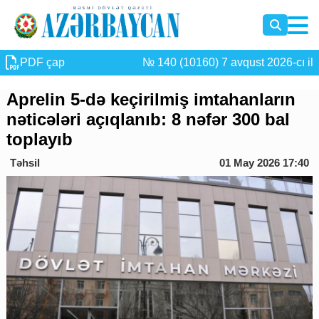
PDF çap
№ 140 (10160) 7 avqust 2026-cı il
Aprelin 5-də keçirilmiş imtahanların
nəticələri açıqlanıb: 8 nəfər 300 bal
toplayıb
Təhsil
01 May 2026 17:40