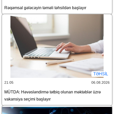
Rəqəmsal gələcəyin təməli təhsildən başlayır
TƏHSIL
21:05
06.08.2026
MÜTDA: Həvəsləndirmə tətbiq olunan məktəblər üzrə
vakansiya seçimi başlayır