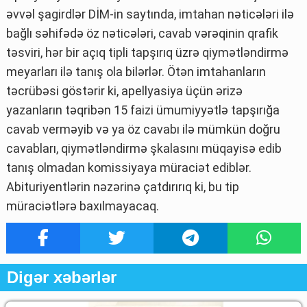
əvvəl şagirdlər DİM-in saytında, imtahan nəticələri ilə
bağlı səhifədə öz nəticələri, cavab vərəqinin qrafik
təsviri, hər bir açıq tipli tapşırıq üzrə qiymətləndirmə
meyarları ilə tanış ola bilərlər. Ötən imtahanların
təcrübəsi göstərir ki, apellyasiya üçün ərizə
yazanların təqribən 15 faizi ümumiyyətlə tapşırığa
cavab verməyib və ya öz cavabı ilə mümkün doğru
cavabları, qiymətləndirmə şkalasını müqayisə edib
tanış olmadan komissiyaya müraciət ediblər.
Abituriyentlərin nəzərinə çatdırırıq ki, bu tip
müraciətlərə baxılmayacaq.
Digər xəbərlər