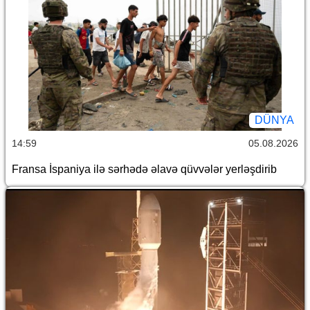
DÜNYA
14:59
05.08.2026
Fransa İspaniya ilə sərhədə əlavə qüvvələr yerləşdirib