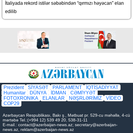
İtaliyada rekord istilər səbəbindən “qırmızı həyəcan” elan
edilib
Prezident
SİYASƏT
PARLAMENT
İQTİSADİYYAT
Humanitar
DÜNYA
İDMAN
CƏMİYYƏT
FOTOXRONIKA
ELANLAR
NƏŞRLƏRİMİZ
VİDEO
COP29
Azərbaycan Respublikası, Bakı ş., Mətbuat pr. 529-cu məhəllə, 4-cü
mərtəbə Tel.:(+994 12) 539 49 20, 538-31-11
E-mail.:
contact@azerbaijan-news.az
;
secretary@azerbaijan-
news.az
,
reklam@azerbaijan-news.az