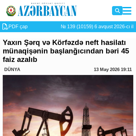
PDF çap
№ 139 (10159) 6 avqust 2026-cı il
Yaxın Şərq və Körfəzdə neft hasilatı
münaqişənin başlanğıcından bəri 45
faiz azalıb
DÜNYA
13 May 2026 19:11