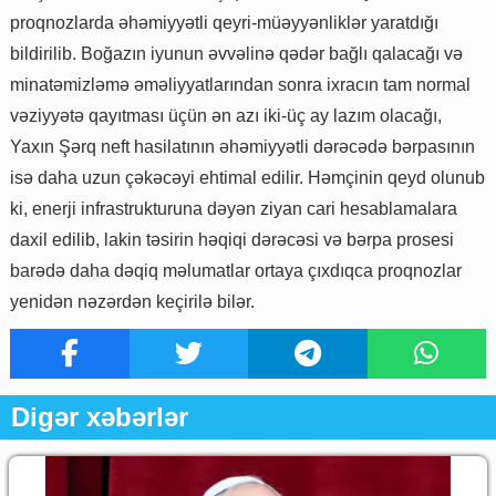
proqnozlarda əhəmiyyətli qeyri-müəyyənliklər yaratdığı
bildirilib. Boğazın iyunun əvvəlinə qədər bağlı qalacağı və
minatəmizləmə əməliyyatlarından sonra ixracın tam normal
vəziyyətə qayıtması üçün ən azı iki-üç ay lazım olacağı,
Yaxın Şərq neft hasilatının əhəmiyyətli dərəcədə bərpasının
isə daha uzun çəkəcəyi ehtimal edilir. Həmçinin qeyd olunub
ki, enerji infrastrukturuna dəyən ziyan cari hesablamalara
daxil edilib, lakin təsirin həqiqi dərəcəsi və bərpa prosesi
barədə daha dəqiq məlumatlar ortaya çıxdıqca proqnozlar
yenidən nəzərdən keçirilə bilər.
Digər xəbərlər