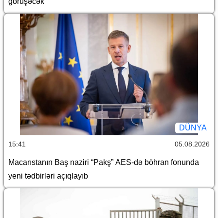
görüşəcək
DÜNYA
15:41
05.08.2026
Macarıstanın Baş naziri “Pakş” AES-də böhran fonunda
yeni tədbirləri açıqlayıb