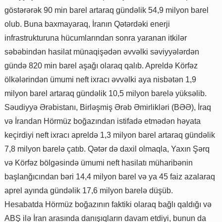
göstərərək 90 min barel artaraq gündəlik 54,9 milyon barel
olub. Buna baxmayaraq, İranın Qətərdəki enerji
infrastrukturuna hücumlarından sonra yaranan itkilər
səbəbindən hasilat münaqişədən əvvəlki səviyyələrdən
gündə 820 min barel aşağı olaraq qalıb. Apreldə Körfəz
ölkələrindən ümumi neft ixracı əvvəlki aya nisbətən 1,9
milyon barel artaraq gündəlik 10,5 milyon barelə yüksəlib.
Səudiyyə Ərəbistanı, Birləşmiş Ərəb Əmirlikləri (BƏƏ), İraq
və İrandan Hörmüz boğazından istifadə etmədən həyata
keçirdiyi neft ixracı apreldə 1,3 milyon barel artaraq gündəlik
7,8 milyon barelə çatıb. Qətər də daxil olmaqla, Yaxın Şərq
və Körfəz bölgəsində ümumi neft hasilatı müharibənin
başlanğıcından bəri 14,4 milyon barel və ya 45 faiz azalaraq
aprel ayında gündəlik 17,6 milyon barelə düşüb.
Hesabatda Hörmüz boğazının faktiki olaraq bağlı qaldığı və
ABŞ ilə İran arasında danışıqların davam etdiyi, bunun da