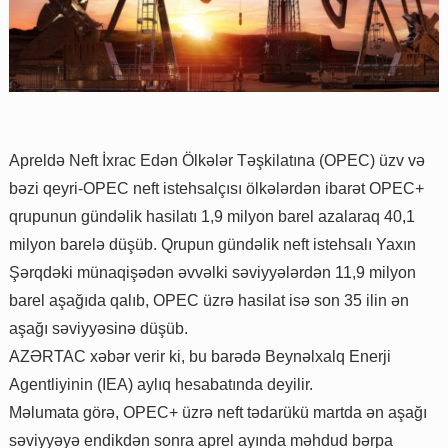
Apreldə Neft İxrac Edən Ölkələr Təşkilatına (OPEC) üzv və
bəzi qeyri-OPEC neft istehsalçısı ölkələrdən ibarət OPEC+
qrupunun gündəlik hasilatı 1,9 milyon barel azalaraq 40,1
milyon barelə düşüb. Qrupun gündəlik neft istehsalı Yaxın
Şərqdəki münaqişədən əvvəlki səviyyələrdən 11,9 milyon
barel aşağıda qalıb, OPEC üzrə hasilat isə son 35 ilin ən
aşağı səviyyəsinə düşüb.
AZƏRTAC xəbər verir ki, bu barədə Beynəlxalq Enerji
Agentliyinin (IEA) aylıq hesabatında deyilir.
Məlumata görə, OPEC+ üzrə neft tədarükü martda ən aşağı
səviyyəyə endikdən sonra aprel ayında məhdud bərpa