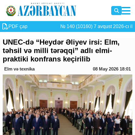
PDF çap
№ 140 (10160) 7 avqust 2026-cı il
UNEC-də “Heydər Əliyev irsi: Elm,
təhsil və milli tərəqqi” adlı elmi-
praktiki konfrans keçirilib
Elm və texnika
08 May 2026 18:01