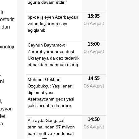
uğurla davam etdirir
lı
15:05
bp-də işləyən Azərbaycan
stərir.
06 Avqust
vətəndaşlarının sayı
ından
açıqlanıb
15:00
Ceyhun Bayramov:
xnoloji
06 Avqust
Zərurət yaranarsa, dost
Ukraynaya da qaz tədarük
etməkdən məmnun olarıq
n
a
14:55
Mehmet Gökhan
ni
06 Avqust
Özçubukçu: Yaşıl enerji
diplomatiyası
Azərbaycanın geosiyasi
,
çəkisini daha da artırır
üəyyən
lət
14:50
Altı ayda Səngəçal
na
06 Avqust
terminalından 97 milyon
barel neft və kondensat