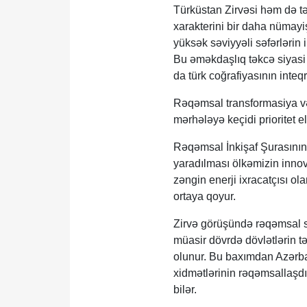
Türküstan Zirvəsi həm də təş
xarakterini bir daha nümayiş
yüksək səviyyəli səfərlərin 
Bu əməkdaşlıq təkcə siyasi d
da türk coğrafiyasının inteqr
Rəqəmsal transformasiya və 
mərhələyə keçidi prioritet 
Rəqəmsal İnkişaf Şurasının,
yaradılması ölkəmizin innov
zəngin enerji ixracatçısı o
ortaya qoyur.
Zirvə görüşündə rəqəmsal su
müasir dövrdə dövlətlərin t
olunur. Bu baxımdan Azərbay
xidmətlərinin rəqəmsallaşd
bilər.