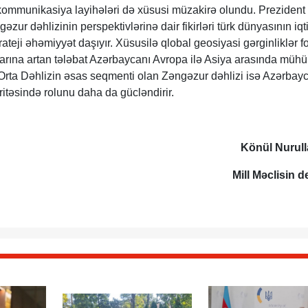
kommunikasiya layihələri də xüsusi müzakirə olundu. Prezident
əzur dəhlizinin perspektivlərinə dair fikirləri türk dünyasının iqt
ateji əhəmiyyət daşıyır. Xüsusilə qlobal geosiyasi gərginliklər 
tlarına artan tələbat Azərbaycanı Avropa ilə Asiya arasında müh
. Orta Dəhlizin əsas seqmenti olan Zəngəzur dəhlizi isə Azərbay
təsində rolunu daha da gücləndirir.
Könül Nurull
Mill Məclisin d