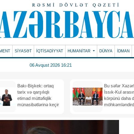
MENT
SİYASƏT
İQTİSADİYYAT
HUMANITAR
DÜNYA
İDMAN
06 Avqust 2026 16:21
Bakı-Bişkek: ortaq
Bu səfər Xəzər
tarix və qarşılıqlı
İssık-Kul arası
etimad müttəfiqlik
körpünü daha 
münasibətlərinə keçir
möhkəmləndird