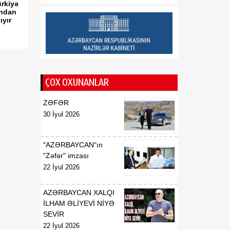
06 Avqust
immunitetdən yayınma
rkiyə
sistemi aşkarlanıb
ından
yır
14:20
Xəbərdarlıq: isti havalarda
06 Avqust
idman etmək səhhət üçün
risk yaradır
ÇOX OXUNANLAR
ZƏFƏR
30 İyul 2026
"AZƏRBAYCAN"ın
"Zəfər" imzası
22 İyul 2026
AZƏRBAYCAN XALQI
İLHAM ƏLİYEVİ NİYƏ
SEVİR
22 İyul 2026