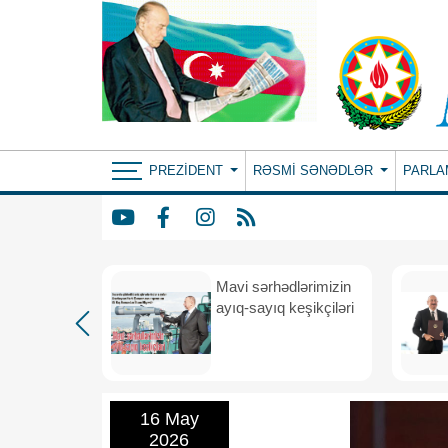
PREZIDENT
RƏSMI SƏNƏDLƏR
PARLA
Mavi sərhədlərimizin
nın
ayıq-sayıq keşikçiləri
eni dövr
16 May
2026