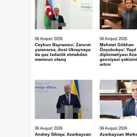
06 Avqust 2026
06 Avqust 2026
Ceyhun Bayramov: Zərurət
Mehmet Gökhan
yaranarsa, dost Ukraynaya
Özçubukçu: Yaşıl 
da qaz tədarük etməkdən
diplomatiyası Az
məmnun olarıq
geosiyasi çəkisin
artırır
06 Avqust 2026
06 Avqust 2026
Andrey Sibiqa: Azərbaycan
Azərbaycan Mərkə