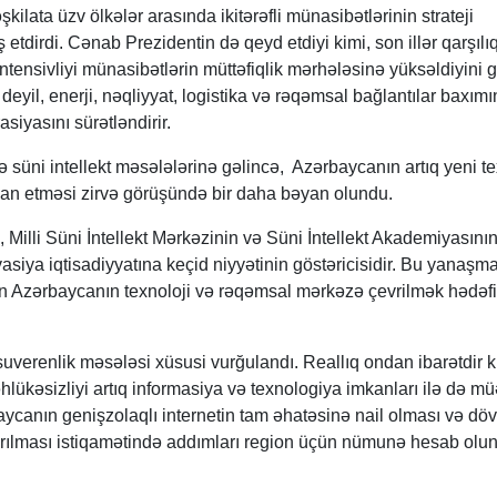
kilata üzv ölkələr arasında ikitərəfli münasibətlərinin strateji
 etdirdi. Cənab Prezidentin də qeyd etdiyi kimi, son illər qarşılıq
intensivliyi münasibətlərin müttəfiqlik mərhələsinə yüksəldiyini gö
eyil, enerji, nəqliyyat, logistika və rəqəmsal bağlantılar baxım
asiyasını sürətləndirir.
süni intellekt məsələlərinə gəlincə, Azərbaycanın artıq yeni te
elan etməsi zirvə görüşündə bir daha bəyan olundu.
 Milli Süni İntellekt Mərkəzinin və Süni İntellekt Akademiyasını
asiya iqtisadiyyatına keçid niyyətinin göstəricisidir. Bu yanaşm
lan Azərbaycanın texnoloji və rəqəmsal mərkəzə çevrilmək hədəfi
verenlik məsələsi xüsusi vurğulandı. Reallıq ondan ibarətdir ki
əhlükəsizliyi artıq informasiya və texnologiya imkanları ilə də m
canın genişzolaqlı internetin tam əhatəsinə nail olması və döv
ırılması istiqamətində addımları region üçün nümunə hesab olu