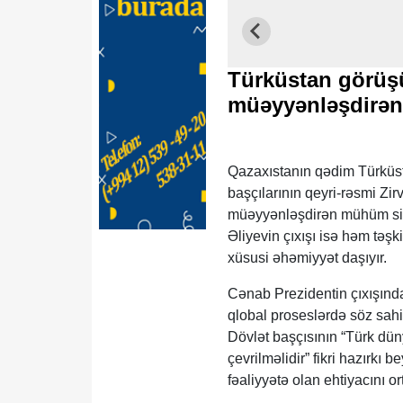
Türküstan görüşü
müəyyənləşdirən 
Qazaxıstanın qədim Türküsta
başçılarının qeyri-rəsmi Zir
müəyyənləşdirən mühüm siya
Əliyevin çıxışı isə həm təşk
xüsusi əhəmiyyət daşıyır.
Cənab Prezidentin çıxışında
qlobal proseslərdə söz sahi
Dövlət başçısının “Türk dün
çevrilməlidir” fikri hazırkı
fəaliyyətə olan ehtiyacını o