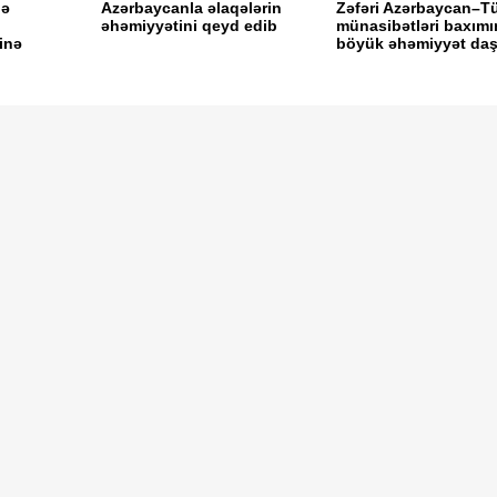
bə
Azərbaycanla əlaqələrin
Zəfəri Azərbaycan–Tü
əhəmiyyətini qeyd edib
münasibətləri baxım
inə
böyük əhəmiyyət daşı