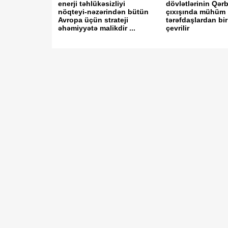
enerji təhlükəsizliyi
dövlətlərinin Qər
nöqteyi-nəzərindən bütün
çıxışında mühüm
Avropa üçün strateji
tərəfdaşlardan bir
əhəmiyyətə malikdir ...
çevrilir