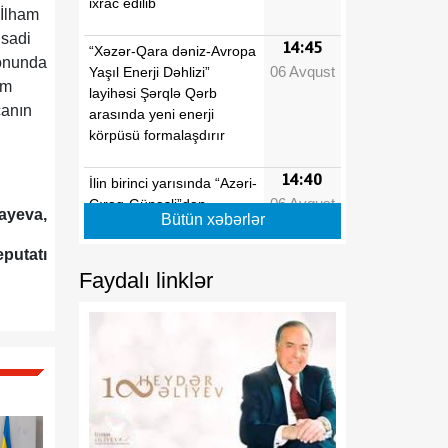
ixrac edilib
 İlham
isadi
14:45
“Xəzər-Qara dəniz-Avropa
fonunda
06 Avqust
Yaşıl Enerji Dəhlizi”
üm
layihəsi Şərqlə Qərb
canın
arasında yeni enerji
körpüsü formalaşdırır
14:40
İlin birinci yarısında “Azəri-
06 Avqust
Çıraq-Günəşli”dən
ayeva,
Bütün xəbərlər
Azərbaycan dövlətinə 2
milyard kubmetr səmt qazı
eputatı
verilib
Faydalı linklər
14:35
Rusiya Ermənistanla
06 Avqust
ticarət dövriyyəsində
kəskin azalma olduğunu
bildirib
14:32
Azərbaycanın xarici işlər
06 Avqust
naziri İrpen şəhərində