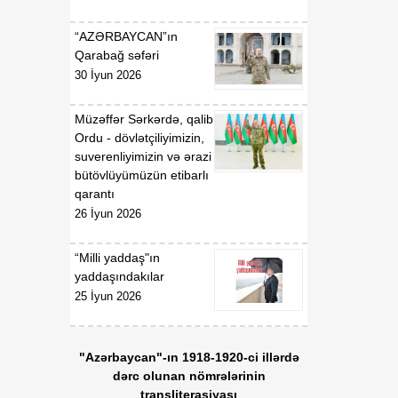
“AZƏRBAYCAN”ın
Qarabağ səfəri
30 İyun 2026
Müzəffər Sərkərdə, qalib
Ordu - dövlətçiliyimizin,
suverenliyimizin və ərazi
bütövlüyümüzün etibarlı
qarantı
26 İyun 2026
“Milli yaddaş"ın
yaddaşındakılar
25 İyun 2026
"Azərbaycan"-ın 1918-1920-ci illərdə
dərc olunan nömrələrinin
transliterasiyası