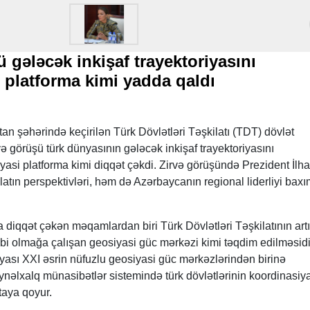
 gələcək inkişaf trayektoriyasını
platforma kimi yadda qaldı
n şəhərində keçirilən Türk Dövlətləri Təşkilatı (TDT) dövlət
və görüşü türk dünyasının gələcək inkişaf trayektoriyasını
si platforma kimi diqqət çəkdi. Zirvə görüşündə Prezident İlh
ilatın perspektivləri, həm də Azərbaycanın regional liderliyi bax
 diqqət çəkən məqamlardan biri Türk Dövlətləri Təşkilatının art
bi olmağa çalışan geosiyasi güc mərkəzi kimi təqdim edilməsidi
yası XXI əsrin nüfuzlu geosiyasi güc mərkəzlərindən birinə
 beynəlxalq münasibətlər sistemində türk dövlətlərinin koordinasiya
rtaya qoyur.