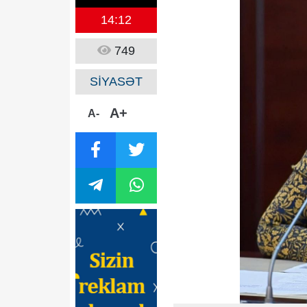
14:12
749
SİYASƏT
A+
A-