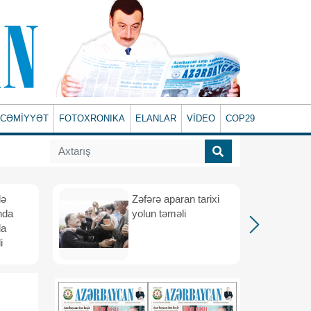
CƏMİYYƏT
FOTOXRONIKA
ELANLAR
VİDEO
COP29
lə
Zəfərə aparan tarixi
nda
yolun təməli
da
i