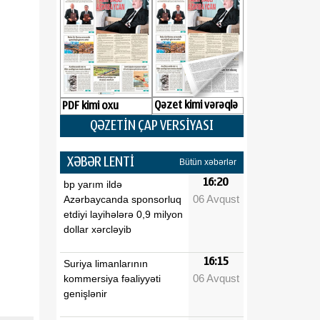
Qəzet kimi vərəqlə
PDF kimi oxu
QƏZETİN ÇAP VERSİYASI
XƏBƏR LENTİ
Bütün xəbərlər
16:20
bp yarım ildə
06 Avqust
Azərbaycanda sponsorluq
etdiyi layihələrə 0,9 milyon
dollar xərcləyib
16:15
Suriya limanlarının
06 Avqust
kommersiya fəaliyyəti
genişlənir