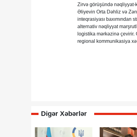
Zirvə görüşündə nəqliyyat-
Əliyevin Orta Dəhliz və Zəng
inteqrasiyası baxımından str
alternativ nəqliyyat marşru
logistika mərkəzinə çevirir
regional kommunikasiya xəri
Digər Xəbərlər