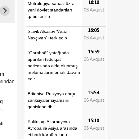
16:10
Metrologiya sahəsi üzrə
06 Avqust
yeni dövlət standartları
qəbul edilib
16:05
Slavik Alxasov “Araz-
06 Avqust
Naxçıvan”ı tərk edib
15:59
“Qarabağ” yatağında
06 Avqust
aparılan tədqiqat
nəticəsində əldə olunmuş
məlumatların emalı davam
am
edir
ımından
15:54
Britaniya Rusiyaya qarşı
06 Avqust
sanksiyalar siyahısını
ıq
genişləndirib
r.
15:10
Politoloq: Azərbaycan
lı
06 Avqust
Avropa ilə Asiya arasında
etibarlı körpü rolunu