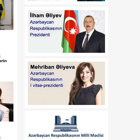
olub
14:30
Sabahın hava proqnozu
06 Avqust
açıqlanıb
14:28
FIFA prezidenti İnfantino
06 Avqust
“islahat böhranı”ndan
k
sonra vəzifəsini qoruyub
ərin
saxladı
14:25
İctimai yerlərdə telefonun
06 Avqust
səsini açaraq istifadə
etmək normaya çevrilir
14:23
Kitablar ruhumuzu
06 Avqust
həqiqətən müalicə edə
bilirmi?
14:21
Xərçəng hüceyrələrinin
ğ