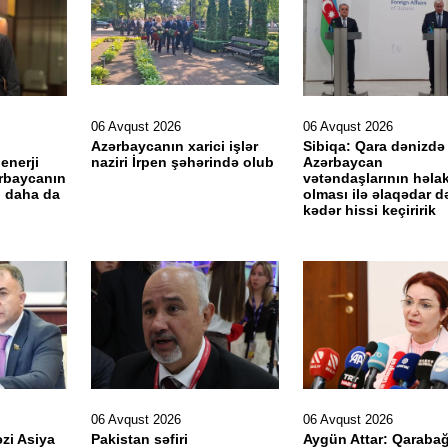
06 Avqust 2026
06 Avqust 2026
Azərbaycanın xarici işlər
Sibiqa: Qara dənizdə
enerji
naziri İrpen şəhərində olub
Azərbaycan
ərbaycanın
vətəndaşlarının həla
i daha da
olması ilə əlaqədar d
kədər hissi keçiririk
06 Avqust 2026
06 Avqust 2026
zi Asiya
Pakistan səfiri
Aygün Attar: Qaraba