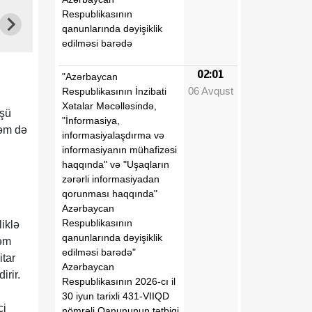
Respublikasının
qanunlarında dəyişiklik
edilməsi barədə
02:01
"Azərbaycan
06 Avqust
Respublikasının İnzibati
Xətalar Məcəlləsində,
üşü
"İnformasiya,
həm də
informasiyalaşdırma və
informasiyanın mühafizəsi
haqqında" və "Uşaqların
zərərli informasiyadan
qorunması haqqında"
Azərbaycan
Respublikasının
iklə
qanunlarında dəyişiklik
dəm
edilməsi barədə"
tar
Azərbaycan
irir.
Respublikasının 2026-cı il
30 iyun tarixli 431-VIIQD
ci
nömrəli Qanununun tətbiqi