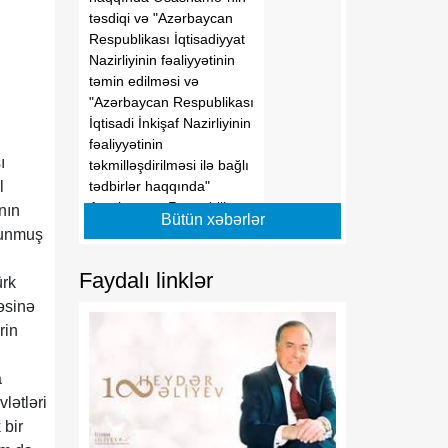
təsdiqi və "Azərbaycan
Respublikası İqtisadiyyat
Nazirliyinin fəaliyyətinin
təmin edilməsi və
"Azərbaycan Respublikası
İqtisadi İnkişaf Nazirliyinin
fəaliyyətinin
ı
təkmilləşdirilməsi ilə bağlı
tədbirlər haqqında"
l
Azərbaycan Respublikası
nın
Bütün xəbərlər
Prezidentinin 2006-cı il 28
olunmuş
dekabr tarixli 504 nömrəli
Fərmanında dəyişikliklər
Faydalı linklər
ürk
edilməsi barədə" 2014-cü
səsinə
il 20 fevral tarixli 111
rin
nömrəli Fərmanında
dəyişiklik edilməsi
haqqında" Azərbaycan
a
Respublikası Prezidentinin
lətləri
2019-cu il 30 dekabr tarixli
 bir
911 nömrəli Fərmanında