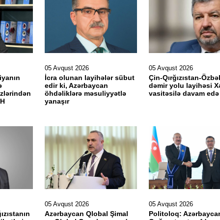
05 Avqust 2026
05 Avqust 2026
iyanın
İcra olunan layihələr sübut
Çin-Qırğızıstan-Özbə
ə
edir ki, Azərbaycan
dəmir yolu layihəsi X
zlərindən
öhdəliklərə məsuliyyətlə
vasitəsilə davam edə
ƏRH
yanaşır
05 Avqust 2026
05 Avqust 2026
ızıstanın
Azərbaycan Qlobal Şimal
Politoloq: Azərbayca