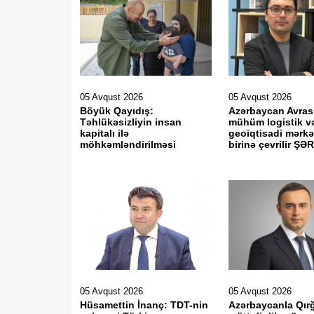
05 Avqust 2026
05 Avqust 2026
Böyük Qayıdış:
Azərbaycan Avras
Təhlükəsizliyin insan
mühüm logistik v
kapitalı ilə
geoiqtisadi mərkə
möhkəmləndirilməsi
birinə çevrilir Ş
05 Avqust 2026
05 Avqust 2026
Hüsamettin İnanç: TDT-nin
Azərbaycanla Qırğ