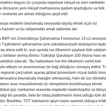
ətinin başçısı öz çıxışında rəqəmsal inkişaf və süni intellektin
də dünyanın yeni inkişaf mərhələsinə qədəm qoyduğunu və türk
n sıralarda yer almalı olduğunu qeyd etdi.
asiya modelini beynəlxalq səviyyədə təşviq etmək üçün öz
 hazırdır və bu istiqamətdə əməli addımlar atır.
da BMT-nin Ümumdünya Şəhərsalma Forumunun 13-cü sessiyas
i Təşkilatının şəhərsalma üzrə yüksəksəviyyəli dialoqunun təşki
aq əlavə edib ki, iyun ayında isə ölkəmizin paytaxtı türk xalqları
iz töhfələr vermiş Birinci Türkoloji Qurultayın 100 illiyinə həsr 
ahibliyi edəcək: "Bu hadisələrin hər biri ölkəmizin vahid türk
ndə etibarlı və əvəzolunmaz bir bağ olduğunu nümayiş etdirir. T
regional çərçivələri aşaraq qlobal proseslərin vizual tərkib his
otensialına beynəlxalq marağın artmasında, həm də üzv dövlətlə
yatının əsas məsələlərində öz mövqelərini koordinasiya etmək
Qlobal güc mərkəzləri arasında rəqabətin kəskinləşdiyi və düny
ığı bir şəraitdə, belə bir ortaq platformanın mövcudluğu türk döv
ür. Beləliklə, TDT liderlərinin qeyri-rəsmi sammiti olduqca kritik