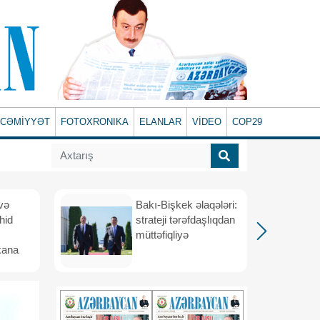
CƏMİYYƏT
FOTOXRONIKA
ELANLAR
VİDEO
COP29
və
Bakı-Bişkek əlaqələri:
hid
strateji tərəfdaşlıqdan
müttəfiqliyə
kana