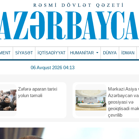
MENT
SİYASƏT
İQTİSADİYYAT
HUMANITAR
DÜNYA
İDMAN
06 Avqust 2026 04:13
Zəfərə aparan tarixi
Mərkəzi Asiya 
yolun təməli
Azərbaycan va
geosiyasi və
geoiqtisadi mə
çevrilib