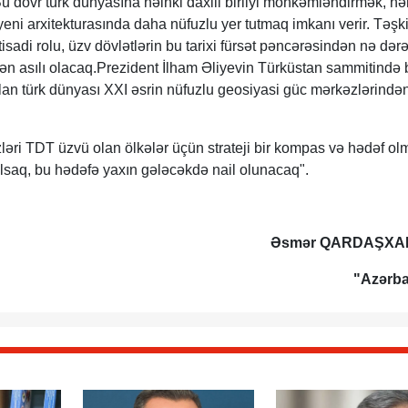
u dövr türk dünyasına nəinki daxili birliyi möhkəmləndirmək, h
eni arxitekturasında daha nüfuzlu yer tutmaq imkanı verir. Təşki
isadi rolu, üzv dövlətlərin bu tarixi fürsət pəncərəsindən nə də
dən asılı olacaq.Prezident İlham Əliyevin Türküstan sammitində
olan türk dünyası XXI əsrin nüfuzlu geosiyasi güc mərkəzlərindən
ləri TDT üzvü olan ölkələr üçün strateji bir kompas və hədəf olm
lsaq, bu hədəfə yaxın gələcəkdə nail olunacaq".
Əsmər QARDAŞXA
"Azərb