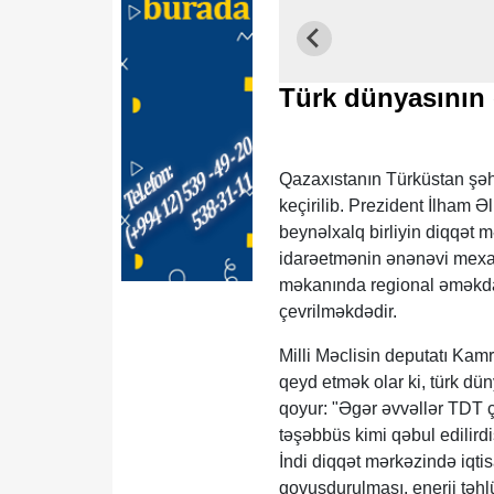
Türk dünyasının ə
​Qazaxıstanın Türküstan şəh
keçirilib. Prezident İlham Ə
beynəlxalq birliyin diqqət 
idarəetmənin ənənəvi mexan
məkanında regional əməkdaş
çevrilməkdədir.
​Milli Məclisin deputatı Ka
qeyd etmək olar ki, türk dü
qoyur: "Əgər əvvəllər TDT 
təşəbbüs kimi qəbul edilirdis
İndi diqqət mərkəzində iqtis
qovuşdurulması, enerji təhlü