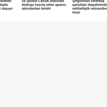
ibətləri
və Qlobal Cənub arasında
Qırğızıstan tərəfdaş
lıqda
dialoqu təşviq edən aparıcı
qarşılıqlı əlaqələrind
daşıyır
aktorlardan biridir
müttəfiqlik münasibə
keçir