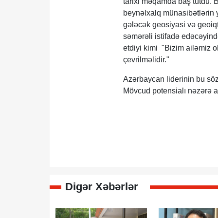
tarixi məqamda baş tutdu. B
beynəlxalq münasibətlərin y
gələcək geosiyasi və geoiqt
səmərəli istifadə edəcəyin
etdiyi kimi "Bizim ailəmiz 
çevrilməlidir."
​Azərbaycan liderinin bu söz
Mövcud potensialı nəzərə a
Digər Xəbərlər