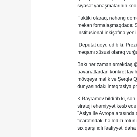
siyasət yanaşmalarının koor
​Faktiki olaraq, nəhəng demo
məkan formalaşmaqdadır. Se
institusional inkişafına yen
Deputat qeyd edib ki, Prez
məqamı xüsusi olaraq vurğu
​Bakı hər zaman əməkdaşlığın
bəyanatlardan konkret layihə
mövqeyə malik və Şərqlə Qə
dünyasındakı inteqrasiya pro
K.Bayramov bildirib ki, son
strateji əhəmiyyət kəsb edən
"Asiya ilə Avropa arasında a
ticarətindəki həlledici rol
sıx qarşılıqlı fəaliyyət, da