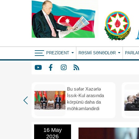
PREZIDENT
RƏSMI SƏNƏDLƏR
PARLA
: ortaq
Bu səfər Xəzərlə
ılıqlı
İssık-Kul arasında
əfiqlik
körpünü daha da
rinə keçir
möhkəmləndirdi
16 May
2026