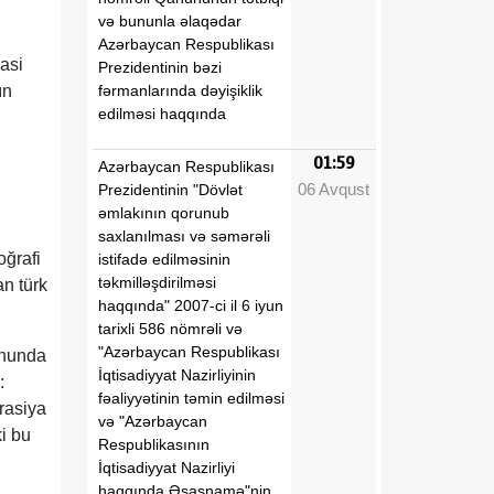
və bununla əlaqədar
Azərbaycan Respublikası
yasi
Prezidentinin bəzi
fərmanlarında dəyişiklik
ın
edilməsi haqqında
01:59
Azərbaycan Respublikası
06 Avqust
Prezidentinin "Dövlət
əmlakının qorunub
saxlanılması və səmərəli
oğrafi
istifadə edilməsinin
təkmilləşdirilməsi
n türk
haqqında" 2007-ci il 6 iyun
tarixli 586 nömrəli və
"Azərbaycan Respublikası
onunda
İqtisadiyyat Nazirliyinin
:
fəaliyyətinin təmin edilməsi
vrasiya
və "Azərbaycan
i bu
Respublikasının
İqtisadiyyat Nazirliyi
haqqında Əsasnamə"nin