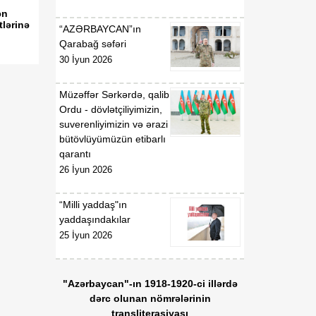
Qaydaları”nın təsdiq
ən
edilməsi haqqında”
tlərinə
“AZƏRBAYCAN”ın
Azərbaycan Respublikası
Qarabağ səfəri
Nazirlər Kabinetinin 2011-
30 İyun 2026
ci il 19 dekabr tarixli 207
nömrəli Qərarında
Müzəffər Sərkərdə, qalib
dəyişiklik edilməsi barədə
Ordu - dövlətçiliyimizin,
suverenliyimizin və ərazi
01:54
Azərbaycan Respublikası
bütövlüyümüzün etibarlı
06 Avqust
Nazirlər Kabinetinin 2020-
qarantı
ci il 6 may tarixli 165
26 İyun 2026
nömrəli Qərarı ilə təsdiq
edilmiş “Verildiyi,
dayandırıldığı, bərpa və
“Milli yaddaş"ın
ya ləğv edildiyi barədə
yaddaşındakılar
Azərbaycan
25 İyun 2026
Respublikasının Dövlət
Gömrük Komitəsinə
məlumat göndərilməli olan
"Azərbaycan"-ın 1918-1920-ci illərdə
lisenziyaların və icazələrin
dərc olunan nömrələrinin
Siyahısı”nda dəyişiklik
transliterasiyası