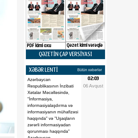
Qəzet kimi vərəqlə
PDF kimi oxu
QƏZETİN ÇAP VERSİYASI
XƏBƏR LENTİ
Bütün xəbərlər
02:03
Azərbaycan
06 Avqust
Respublikasının İnzibati
Xətalar Məcəlləsində,
"İnformasiya,
informasiyalaşdırma və
informasiyanın mühafizəsi
haqqında" və "Uşaqların
zərərli informasiyadan
qorunması haqqında"
Azərbaycan