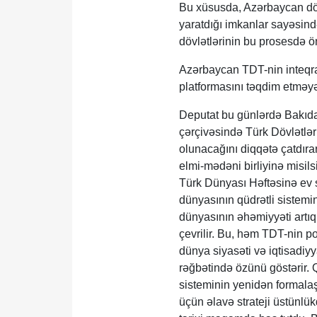
​Bu xüsusda, Azərbaycan dövl
yaratdığı imkanlar sayəsin
dövlətlərinin bu prosesdə ö
​Azərbaycan TDT-nin inteqr
platformasını təqdim etməyə
Deputat bu günlərdə Bakı
çərçivəsində Türk Dövlətlər
olunacağını diqqətə çatdırar
elmi-mədəni birliyinə misils
Türk Dünyası Həftəsinə ev s
dünyasının qüdrətli sistemi
dünyasının əhəmiyyəti artıq 
çevrilir. Bu, həm TDT-nin p
dünya siyasəti və iqtisadiy
rəğbətində özünü göstərir. 
sisteminin yenidən formalaşd
üçün əlavə strateji üstünlükd