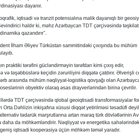
dinasiyası dayanır.
qrafik, iqtisadi və tranzit potensialına malik dayanıqlı bir geosi
vindirici haldır ki, məhz Azərbaycan TDT çərçivəsində təşkilat
i dinamika qazandırır".
ident İlham Əliyev Türküstan sammitindəki çıxışında bu mühüm
layıb.
 praktiki tərəfini gücləndirməyin tərəfdarı kimi çıxış edir,
 və təşəbbüslərə keçidin zəruriliyini diqqətə çatdırır. Əlverişli c
rb arasında mühüm nəqliyyat-logistika qovşağı olan Azərbayca
seslərinin obyektiv olaraq əsas drayverlərindən birinə çevrilir.
 illərdə TDT çərçivəsində qlobal geoiqtisadi transformasiyalar f
 Orta Dəhlizin inkişafına xüsusi diqqət yetirilməsi təsadüfi deyil
lternativ tədarük marşrutlarına artan maraq türk dövlətlərinin A
unu daha da möhkəmləndirir. Nəqliyyat və energetika sahələrindək
ha geniş iqtisadi kooperasiya üçün möhkəm təməl yaradır.