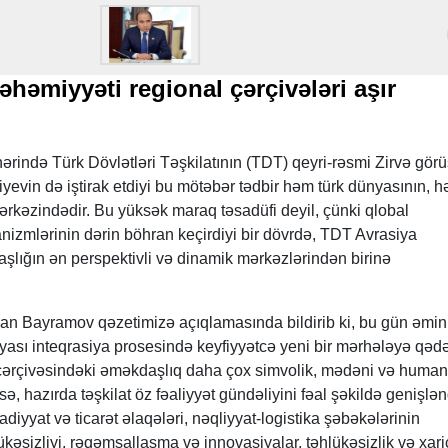
həmiyyəti regional çərçivələri aşır
ərində Türk Dövlətləri Təşkilatının (TDT) qeyri-rəsmi Zirvə gör
liyevin də iştirak etdiyi bu mötəbər tədbir həm türk dünyasının, 
mərkəzindədir. Bu yüksək maraq təsadüfi deyil, çünki qlobal
izmlərinin dərin böhran keçirdiyi bir dövrdə, TDT Avrasiya
lığın ən perspektivli və dinamik mərkəzlərindən birinə
mran Bayramov qəzetimizə açıqlamasında bildirib ki, bu gün əminl
nyası inteqrasiya prosesində keyfiyyətcə yeni bir mərhələyə qə
çərçivəsindəki əməkdaşlıq daha çox simvolik, mədəni və humani
ə, hazırda təşkilat öz fəaliyyət gündəliyini fəal şəkildə genişlənd
adiyyat və ticarət əlaqələri, nəqliyyat-logistika şəbəkələrinin
kəsizliyi, rəqəmsallaşma və innovasiyalar, təhlükəsizlik və xari