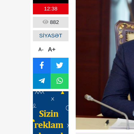
12:38
882
SİYASƏT
A+
A-