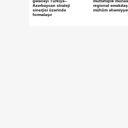
gələcəyi Türkiyə–
müttəfiqlik münas
Azərbaycan strateji
regional əməkdaş
sinerjisi üzərində
mühüm əhəmiyyət 
formalaşır