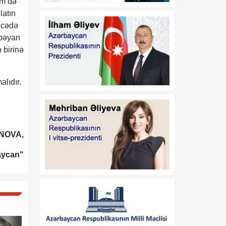
əm də
dəyişiklik edilməsi barədə"
latın
2020-ci il 12 may tarixli
rəcədə
1017 nömrəli
fərmanlarında dəyişiklik
 bəyan
edilməsi haqqında
 birinə
01:57
“İşğaldan azad edilmiş
alıdır.
06 Avqust
ərazilərdə fəaliyyət
göstərən sahibkarların
maliyyə resurslarına çıxış
imkanlarının
genişləndirilməsi
NOVA,
istiqamətində zəruri dövlət
dəstəyinin gücləndirilməsi
aycan"
və “Azərbaycan
Respublikası adından borc
alınması və zəmanət
verilməsi Qaydası”nın
təsdiq edilməsi haqqında”
Azərbaycan Respublikası
Prezidentinin 2018-ci il 18