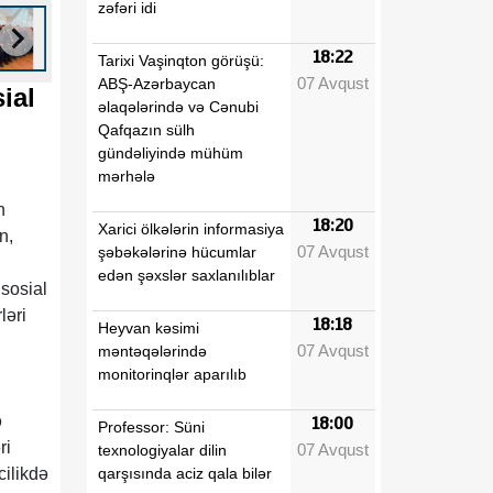
zəfəri idi
18:22
Tarixi Vaşinqton görüşü:
07 Avqust
ABŞ-Azərbaycan
ial
əlaqələrində və Cənubi
Qafqazın sülh
gündəliyində mühüm
mərhələ
n
18:20
Xarici ölkələrin informasiya
n,
07 Avqust
şəbəkələrinə hücumlar
edən şəxslər saxlanılıblar
 sosial
ləri
18:18
Heyvan kəsimi
07 Avqust
məntəqələrində
monitorinqlər aparılıb
ə
18:00
Professor: Süni
ri
07 Avqust
texnologiyalar dilin
qarşısında aciz qala bilər
cilikdə