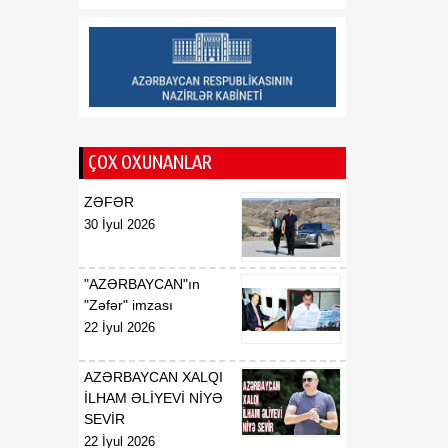
münasibətlərindən
inteqrasiyaya
16:29
Kənd Təsərrüfatı
07 Avqust
Nazirliyinin vəzifəli şəxsləri
Qax və Balakən
rayonlarından olan
ÇOX OXUNANLAR
vətəndaşlarla görüşüb
ZƏFƏR
16:28
Azərbaycanın bank
30 İyul 2026
07 Avqust
sektoru “Moody’s”dən
müsbət qiymət alıb
"AZƏRBAYCAN"ın
16:27
Azərbaycan və
"Zəfər" imzası
07 Avqust
Ermənistan arasında sülh
22 İyul 2026
Cənubi Qafqaz üçün yeni
inkişaf mərhələsinin
AZƏRBAYCAN XALQI
əsasını qoya bilər
İLHAM ƏLİYEVİ NİYƏ
SEVİR
22 İyul 2026