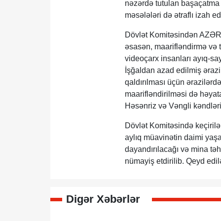
nəzərdə tutulan başaçatma m
məsələləri də ətraflı izah edi
Dövlət Komitəsindən AZƏRTA
əsasən, maarifləndirmə və tə
videoçarx insanları ayıq-say
İşğaldan azad edilmiş ərazil
qaldırılması üçün ərazilərd
maarifləndirilməsi də həyat
Həsənriz və Vəngli kəndlərin
Dövlət Komitəsində keçirilə
aylıq müavinətin daimi yaşa
dayandırılacağı və mina tə
nümayiş etdirilib. Qeyd edi
Digər Xəbərlər