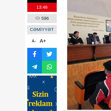
13:46
596
CƏMİYYƏT
A+
A-