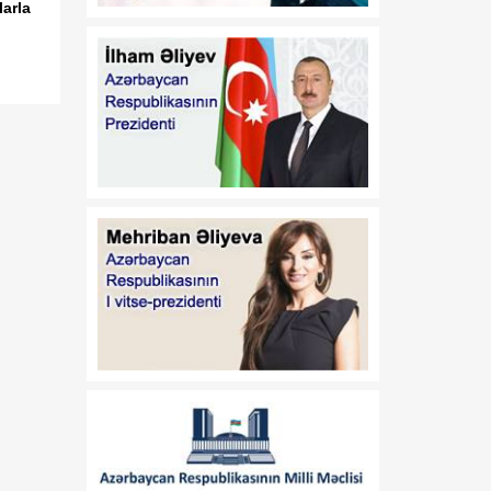
arla
17:32
Orta Dəhlizin strateji
07 Avqust
elementinə çevrilən
Zəngəzur dəhlizi: Birillik
Vaşinqton diplomatiyasının
uğurları
17:30
Trans-Xəzər fiber-optik
07 Avqust
xətti Azərbaycanı
Avrasiyanın rəqəmsal
körpüsünə çevirir
16:34
Ukraynalı ekspert:
07 Avqust
Azərbaycan xarici
siyasətinin əsas
prioritetinin yalnız milli
maraqların qorunması
olduğunu nümayiş etdirir
16:30
“Vətən” jurnalı: Özbəkistan
07 Avqust
və Azərbaycan: Müttəfiqlik