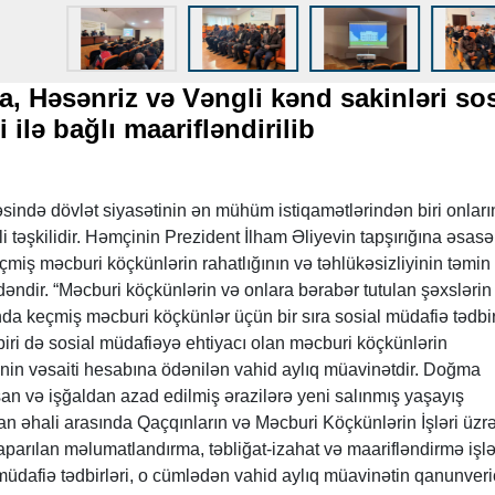
, Həsənriz və Vəngli kənd sakinləri sos
i ilə bağlı maarifləndirilib
sində dövlət siyasətinin ən mühüm istiqamətlərindən biri onları
 təşkilidir. Həmçinin Prezident İlham Əliyevin tapşırığına əsasə
iş məcburi köçkünlərin rahatlığının və təhlükəsizliyinin təmin
dəndir. “Məcburi köçkünlərin və onlara bərabər tutulan şəxslərin
a keçmiş məcburi köçkünlər üçün bir sıra sosial müdafiə tədbir
biri də sosial müdafiəyə ehtiyacı olan məcburi köçkünlərin
inin vəsaiti hesabına ödənilən vahid aylıq müavinətdir. Doğma
an və işğaldan azad edilmiş ərazilərə yeni salınmış yaşayış
 əhali arasında Qaçqınların və Məcburi Köçkünlərin İşləri üzr
aparılan məlumatlandırma, təbliğat-izahat və maarifləndirmə işlə
müdafiə tədbirləri, o cümlədən vahid aylıq müavinətin qanunveri