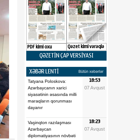
Qəzet kimi vərəqlə
PDF kimi oxu
QƏZETİN ÇAP VERSİYASI
XƏBƏR LENTİ
Bütün xəbərlər
18:53
Tatyana Poloskova:
07 Avqust
Azərbaycanın xarici
siyasətinin əsasında milli
maraqların qorunması
dayanır
18:23
Vaşinqton razılaşması
07 Avqust
Azərbaycan
diplomatiyasının növbəti