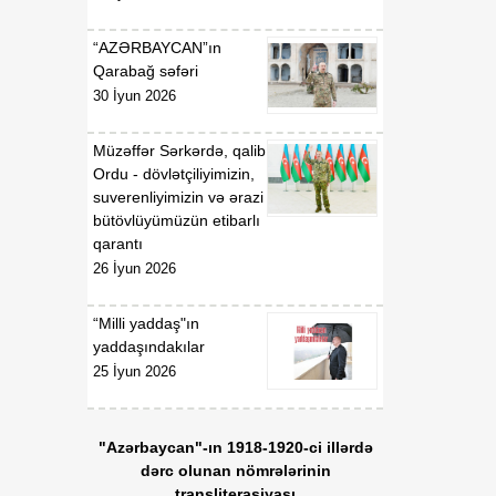
“AZƏRBAYCAN”ın
Qarabağ səfəri
30 İyun 2026
Müzəffər Sərkərdə, qalib
Ordu - dövlətçiliyimizin,
suverenliyimizin və ərazi
bütövlüyümüzün etibarlı
qarantı
26 İyun 2026
“Milli yaddaş"ın
yaddaşındakılar
25 İyun 2026
"Azərbaycan"-ın 1918-1920-ci illərdə
dərc olunan nömrələrinin
transliterasiyası