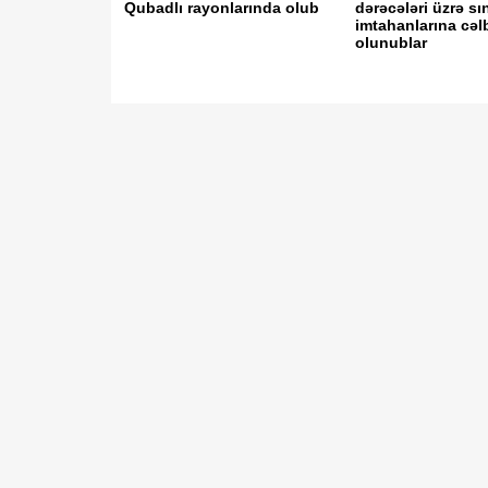
Qubadlı rayonlarında olub
dərəcələri üzrə sı
imtahanlarına cəl
olunublar