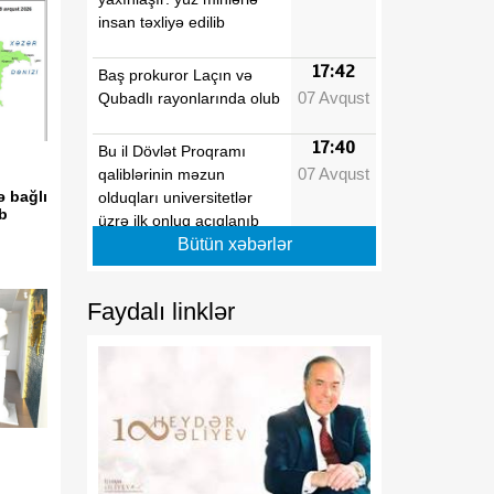
insan təxliyə edilib
17:42
Baş prokuror Laçın və
07 Avqust
Qubadlı rayonlarında olub
17:40
Bu il Dövlət Proqramı
07 Avqust
qaliblərinin məzun
ə bağlı
olduqları universitetlər
ib
üzrə ilk onluq açıqlanıb
Bütün xəbərlər
17:39
Vaşinqton razılaşmaları
07 Avqust
Azərbaycanın sülh
Faydalı linklər
modelinə beynəlxalq
dəstəyi təsdiqlədi
17:36
Hərbi qulluqçular məharət
07 Avqust
dərəcələri üzrə sınaq
imtahanlarına cəlb
olunublar