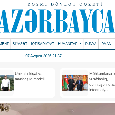
MENT
SİYASƏT
İQTİSADİYYAT
HUMANITAR
DÜNYA
İDMAN
07 Avqust 2026 21:37
Unikal inkişaf və
Möhkəmlənən st
tərəfdaşlıq modeli
tərəfdaşlıq,
dərinləşən iqtis
inteqrasiya