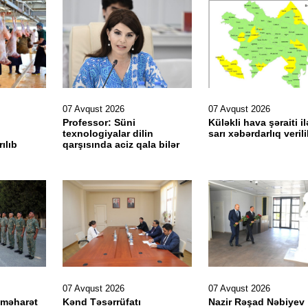
07 Avqust 2026
07 Avqust 2026
Professor: Süni
Küləkli hava şəraiti il
texnologiyalar dilin
sarı xəbərdarlıq veril
ılıb
qarşısında aciz qala bilər
07 Avqust 2026
07 Avqust 2026
 məharət
Kənd Təsərrüfatı
Nazir Rəşad Nəbiyev