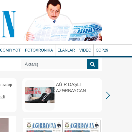
CƏMİYYƏT
FOTOXRONIKA
ELANLAR
VİDEO
COP29
rateji
AĞIR DAŞLI
AZƏRBAYCAN
adi