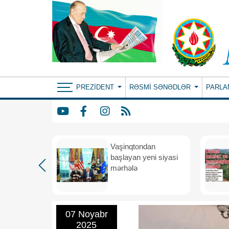
PREZIDENT
RƏSMI SƏNƏDLƏR
PARLA
rdən
Vaşinqtondan
hə
başlayan yeni siyasi
mərhələ
07 Noyabr
2025