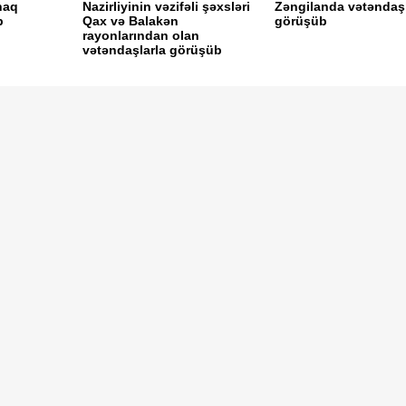
naq
Nazirliyinin vəzifəli şəxsləri
Zəngilanda vətəndaşl
b
Qax və Balakən
görüşüb
rayonlarından olan
vətəndaşlarla görüşüb