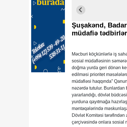
Şuşakənd, Badara
müdafiə tədbirlər
Məcburi köçkünlərlə iş sahə
sosial müdafiəsinin səmərəli
doğma yurda geri dönən keçm
edilməsi prioritet məsələlər
müdafiəsi haqqında” Qanund
nəzərdə tutulur. Bunlardan 
yararlandığı, dövlət büdcəs
yurduna qayıtmağa hazırlaş
məntəqələrində məskunlaşan
Dövlət Komitəsi tərəfindən 
çərçivəsində onlara sosial 