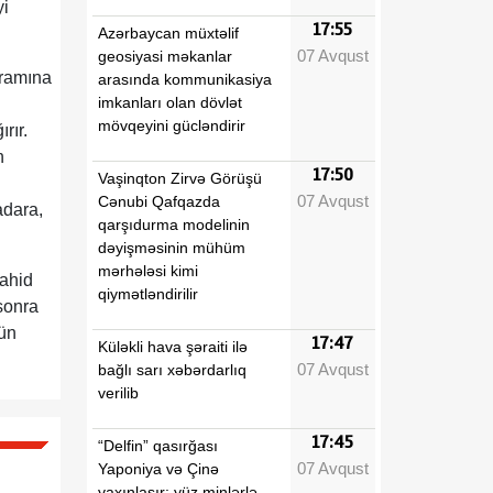
yi
17:55
Azərbaycan müxtəlif
07 Avqust
geosiyasi məkanlar
qramına
arasında kommunikasiya
imkanları olan dövlət
mövqeyini gücləndirir
rır.
n
17:50
Vaşinqton Zirvə Görüşü
07 Avqust
Cənubi Qafqazda
adara,
qarşıdurma modelinin
dəyişməsinin mühüm
mərhələsi kimi
vahid
qiymətləndirilir
sonra
çün
17:47
Küləkli hava şəraiti ilə
07 Avqust
bağlı sarı xəbərdarlıq
verilib
17:45
“Delfin” qasırğası
07 Avqust
Yaponiya və Çinə
yaxınlaşır: yüz minlərlə