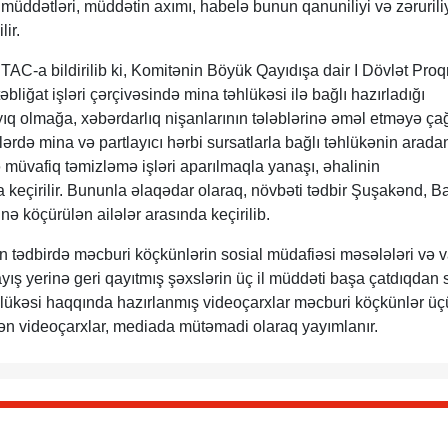
üddətləri, müddətin axımı, habelə bunun qanuniliyi və zərurili
lir.
C-a bildirilib ki, Komitənin Böyük Qayıdışa dair I Dövlət Pro
bliğat işləri çərçivəsində mina təhlükəsi ilə bağlı hazırladığı
ıq olmağa, xəbərdarlıq nişanlarının tələblərinə əməl etməyə çağı
ərdə mina və partlayıcı hərbi sursatlarla bağlı təhlükənin arada
ə müvafiq təmizləmə işləri aparılmaqla yanaşı, əhalinin
a keçirilir. Bununla əlaqədar olaraq, növbəti tədbir Şuşakənd, B
ə köçürülən ailələr arasında keçirilib.
n tədbirdə məcburi köçkünlərin sosial müdafiəsi məsələləri və 
yış yerinə geri qayıtmış şəxslərin üç il müddəti başa çatdıqdan 
hlükəsi haqqında hazırlanmış videoçarxlar məcburi köçkünlər ü
lən videoçarxlar, mediada mütəmadi olaraq yayımlanır.