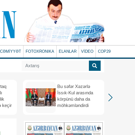
CƏMİYYƏT
FOTOXRONIKA
ELANLAR
VİDEO
COP29
rtaq
Bu səfər Xəzərlə
lı
İssık-Kul arasında
lik
körpünü daha da
 keçir
möhkəmləndirdi