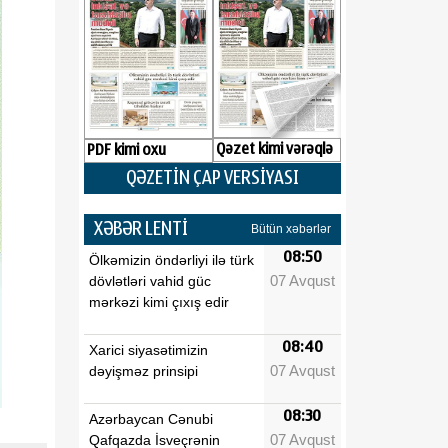
Qəzet kimi vərəqlə
PDF kimi oxu
QƏZETİN ÇAP VERSİYASI
XƏBƏR LENTİ
Bütün xəbərlər
08:50
Ölkəmizin öndərliyi ilə türk
07 Avqust
dövlətləri vahid güc
mərkəzi kimi çıxış edir
08:40
Xarici siyasətimizin
07 Avqust
dəyişməz prinsipi
08:30
Azərbaycan Cənubi
07 Avqust
Qafqazda İsveçrənin