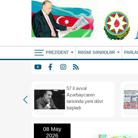
PREZIDENT
RƏSMI SƏNƏDLƏR
PARLA
iya və
57 il əvvəl
 vahid
Azərbaycanın
və
tarixində yeni dövr
i məkana
başladı
08 May
2026