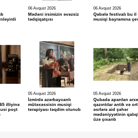
06 Avqust 2026
06 Avqust 2026
ıb
Mədəni irsimizin əvəzsiz
Qəbələ festivalı bu il
inləyirdi
tədqiqatçısı
musiqi bayramına çev
05 Avqust 2026
05 Avqust 2026
İzmirdə azərbaycanlı
Qubada aparılan arxe
65 illiyinə
mütəxəssisin musiqi
qazıntılar antik və or
usi poçt
terapiyası təqdim olunub
əsrlərə aid şəhər
b
mədəniyyətinin qalıql
üzə çıxarıb