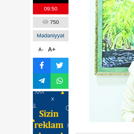
09:50
750
Mədəniyyət
A+
A-