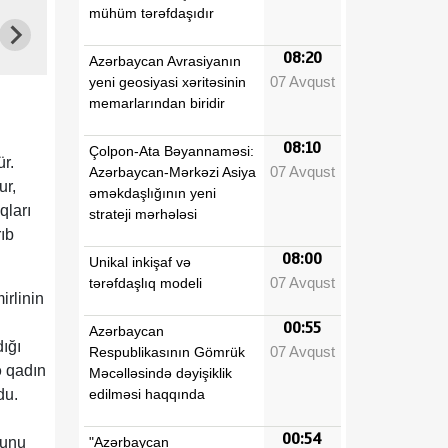
mühüm tərəfdaşıdır
08:20
Azərbaycan Avrasiyanın
07 Avqust
yeni geosiyasi xəritəsinin
memarlarından biridir
08:10
Çolpon-Ata Bəyannaməsi:
r.
07 Avqust
Azərbaycan-Mərkəzi Asiya
ur,
əməkdaşlığının yeni
qları
strateji mərhələsi
rıb
08:00
Unikal inkişaf və
07 Avqust
tərəfdaşlıq modeli
irlinin
00:55
Azərbaycan
ığı
07 Avqust
Respublikasının Gömrük
ə qadın
Məcəlləsində dəyişiklik
edilməsi haqqında
du.
00:54
"Azərbaycan
hunu