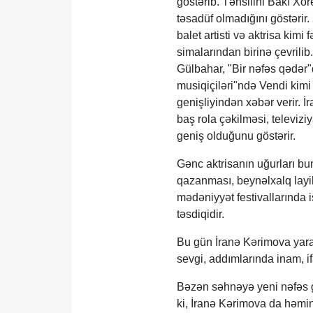
göstərib. Təhsilini Bakı X
təsadüf olmadığını göstərir
balet artisti və aktrisa kim
simalarından birinə çevrili
Gülbahar, "Bir nəfəs qədə
musiqiçiləri"ndə Vendi kimi
genişliyindən xəbər verir. 
baş rola çəkilməsi, televizi
geniş olduğunu göstərir.
Gənc aktrisanın uğurları bun
qazanması, beynəlxalq layih
mədəniyyət festivallarında i
təsdiqidir.
Bu gün İranə Kərimova yara
sevgi, addımlarında inam, if
Bəzən səhnəyə yeni nəfəs gət
ki, İranə Kərimova da həmin