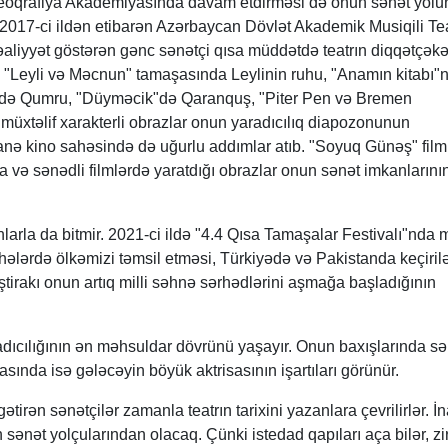
oreoqrafiya Akademiyasında davam etdirməsi də onun sənət yol
. 2017-ci ildən etibarən Azərbaycan Dövlət Akademik Musiqili Te
i fəaliyyət göstərən gənc sənətçi qısa müddətdə teatrın diqqətçək
b. "Leyli və Məcnun" tamaşasında Leylinin ruhu, "Anamın kitabı"
r"də Qumru, "Düyməcik"də Qaranquş, "Piter Pen və Bremen
 müxtəlif xarakterli obrazlar onun yaradıcılıq diapozonunun
İranə kino sahəsində də uğurlu addımlar atıb. "Soyuq Günəş" fil
ya və sənədli filmlərdə yaratdığı obrazlar onun sənət imkanların
larla da bitmir. 2021-ci ildə "4.4 Qısa Tamaşalar Festivalı"nda 
ələrdə ölkəmizi təmsil etməsi, Türkiyədə və Pakistanda keçiril
ştirakı onun artıq milli səhnə sərhədlərini aşmağa başladığının
dıcılığının ən məhsuldar dövrünü yaşayır. Onun baxışlarında s
asında isə gələcəyin böyük aktrisasının işartıları görünür.
irən sənətçilər zamanla teatrın tarixini yazanlara çevrilirlər. İn
 sənət yolçularından olacaq. Çünki istedad qapıları aça bilər, z