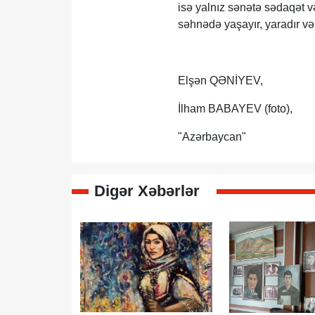
isə yalnız sənətə sədaqət və
səhnədə yaşayır, yaradır və
Elşən QƏNİYEV,
İlham BABAYEV (foto),
"Azərbaycan"
Digər Xəbərlər