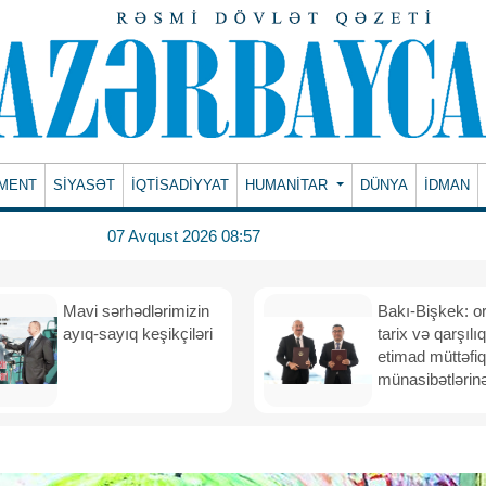
MENT
SİYASƏT
İQTİSADİYYAT
HUMANITAR
DÜNYA
İDMAN
07 Avqust 2026 08:57
Mavi sərhədlərimizin
Bakı-Bişkek: o
ayıq-sayıq keşikçiləri
tarix və qarşılıq
etimad müttəfiq
münasibətlərinə