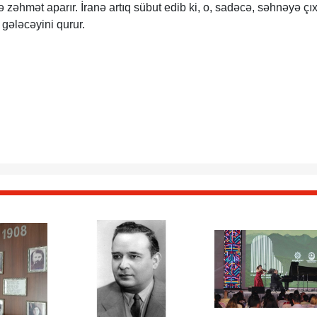
 zəhmət aparır. İranə artıq sübut edib ki, o, sadəcə, səhnəyə çıx
 gələcəyini qurur.