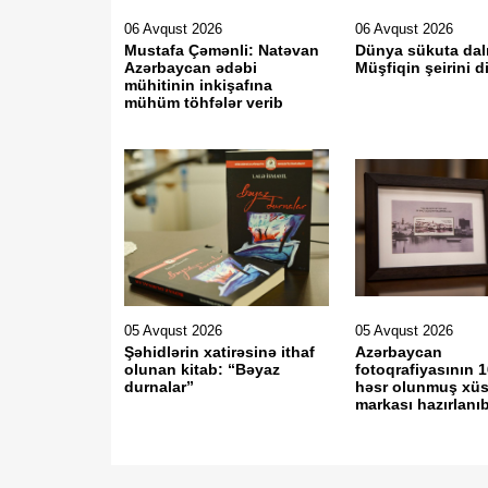
06 Avqust 2026
06 Avqust 2026
Mustafa Çəmənli: Natəvan
Dünya sükuta dal
Azərbaycan ədəbi
Müşfiqin şeirini d
mühitinin inkişafına
mühüm töhfələr verib
05 Avqust 2026
05 Avqust 2026
Şəhidlərin xatirəsinə ithaf
Azərbaycan
olunan kitab: “Bəyaz
fotoqrafiyasının 1
durnalar”
həsr olunmuş xüs
markası hazırlanı