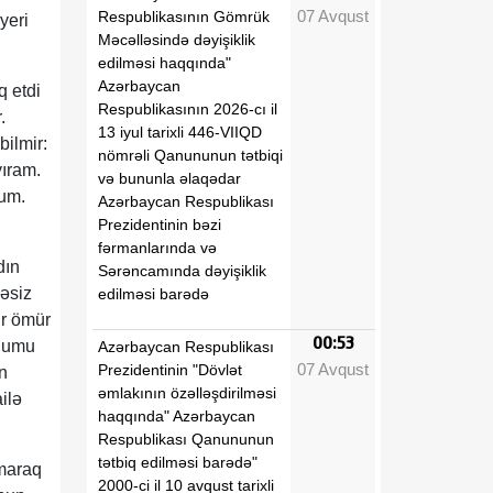
07 Avqust
Respublikasının Gömrük
yeri
Məcəlləsində dəyişiklik
edilməsi haqqında"
Azərbaycan
q etdi
Respublikasının 2026-cı il
.
13 iyul tarixli 446-VIIQD
bilmir:
nömrəli Qanununun tətbiqi
yıram.
və bununla əlaqədar
lum.
Azərbaycan Respublikası
Prezidentinin bəzi
fərmanlarında və
dın
Sərəncamında dəyişiklik
əsiz
edilməsi barədə
ir ömür
00:53
uğumu
Azərbaycan Respublikası
07 Avqust
Prezidentinin "Dövlət
n
əmlakının özəlləşdirilməsi
ilə
haqqında" Azərbaycan
Respublikası Qanununun
tətbiq edilməsi barədə"
 maraq
2000-ci il 10 avqust tarixli