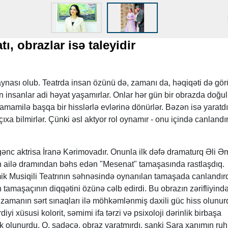
, obrazlar isə taleyidir
aynası olub. Teatrda insan özünü də, zamanı da, həqiqəti də görü
insanlar adi həyat yaşamırlar. Onlar hər gün bir obrazda doğul
amamilə başqa bir hisslərlə evlərinə dönürlər. Bəzən isə yaratdı
çıxa bilmirlər. Çünki əsl aktyor rol oynamır - onu içində canlandı
gənc aktrisa İranə Kərimovadır. Onunla ilk dəfə dramaturq Əli Əm
 ailə dramından bəhs edən "Mesenat" tamaşasında rastlaşdıq.
 Musiqili Teatrının səhnəsində oynanılan tamaşada canlandırd
 tamaşaçının diqqətini özünə cəlb edirdi. Bu obrazın zərifliyind
ə zamanın sərt sınaqları ilə möhkəmlənmiş daxili güc hiss olunur
iyi xüsusi kolorit, səmimi ifa tərzi və psixoloji dərinlik birbaşa
 olunurdu. O, sadəcə, obraz yaratmırdı, sanki Sara xanımın ru