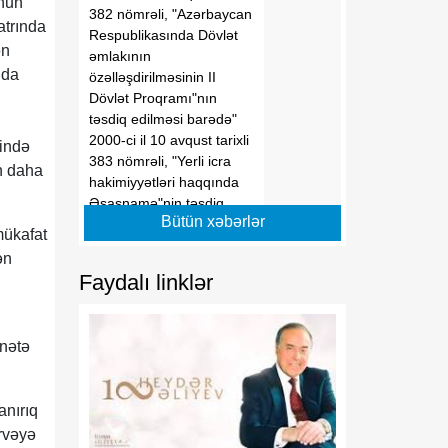
unun
382 nömrəli, "Azərbaycan
atrında
Respublikasında Dövlət
ən
əmlakının
nda
özəlləşdirilməsinin II
Dövlət Proqramı"nın
təsdiq edilməsi barədə"
2000-ci il 10 avqust tarixli
mində
383 nömrəli, "Yerli icra
ın daha
hakimiyyətləri haqqında
Əsasnamə"nin təsdiq
Bütün xəbərlər
edilməsi barədə" 2012-ci il
mükafat
6 iyun tarixli 648 nömrəli,
ən
"Dövlətə məxsus olan
Faydalı linklər
hüquqi şəxslərin daxili və
xarici borcalması
Qaydası"nın təsdiqi
ənətə
haqqında" 2016-cı il 28
dekabr tarixli 1182
nömrəli, "Azərbaycan
anırıq
Respublikası adından borc
alınması və zəmanət
irvəyə