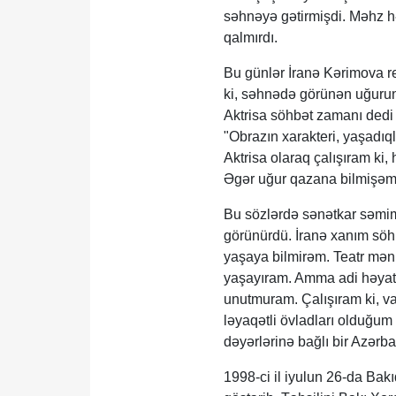
səhnəyə gətirmişdi. Məhz h
qalmırdı.
Bu günlər İranə Kərimova re
ki, səhnədə görünən uğurun
Aktrisa söhbət zamanı dedi k
"Obrazın xarakteri, yaşadıql
Aktrisa olaraq çalışıram k
Əgər uğur qazana bilmişəms
Bu sözlərdə sənətkar səmimi
görünürdü. İranə xanım söh
yaşaya bilmirəm. Teatr mən
yaşayıram. Amma adi həyatd
unutmuram. Çalışıram ki, va
ləyaqətli övladları olduğum 
dəyərlərinə bağlı bir Azərbay
1998-ci il iyulun 26-da Ba