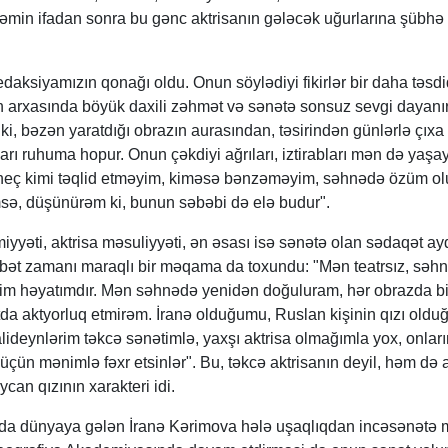
əmin ifadan sonra bu gənc aktrisanın gələcək uğurlarına şübhə 
daksiyamızın qonağı oldu. Onun söylədiyi fikirlər bir daha təsdi
 arxasında böyük daxili zəhmət və sənətə sonsuz sevgi dayanır
i, bəzən yaratdığı obrazın aurasından, təsirindən günlərlə çıxa 
arı ruhuma hopur. Onun çəkdiyi ağrıları, iztirabları mən də yaşa
i, heç kimi təqlid etməyim, kiməsə bənzəməyim, səhnədə özüm o
ə, düşünürəm ki, bunun səbəbi də elə budur".
yyəti, aktrisa məsuliyyəti, ən əsası isə sənətə olan sədaqət ay
bət zamanı maraqlı bir məqama da toxundu: "Mən teatrsız, səhn
im həyatımdır. Mən səhnədə yenidən doğuluram, hər obrazda b
a aktyorluq etmirəm. İranə olduğumu, Ruslan kişinin qızı old
lideynlərim təkcə sənətimlə, yaxşı aktrisa olmağımla yox, onları
üçün mənimlə fəxr etsinlər". Bu, təkcə aktrisanın deyil, həm də a
can qızının xarakteri idi.
kıda dünyaya gələn İranə Kərimova hələ uşaqlıqdan incəsənətə