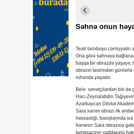
Səhnə onun həyatı
Teatr tarixboyu cəmiyyətin 
Ona görə səhnəyə bağlanan 
başqa bir obrazda yaşayır, t
obrazın təsirindən günlərlə 
ruhunda yaşadır.
Belə sənətçilərdən biri də 
Hacı Zeynalabdin Tağıyevin
Azərbaycan Dövlət Akademik
Sara xanım obrazı ilk andan
həssaslığı, baxışlarında is
İranənin Sara obrazına gətird
tamaşaçının yaddaşına həkk