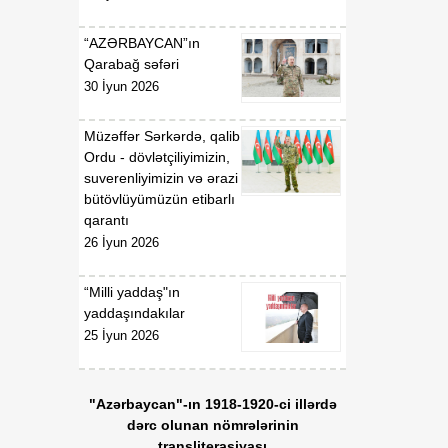
“AZƏRBAYCAN”ın
00:52
F.N.İsmayılovun
Qarabağ səfəri
07 Avqust
Azərbaycan
30 İyun 2026
Respublikasının UNESCO
yanında daimi
nümayəndəsi təyin
Müzəffər Sərkərdə, qalib
edilməsi haqqında
Ordu - dövlətçiliyimizin,
suverenliyimizin və ərazi
00:51
bütövlüyümüzün etibarlı
E.T.Abdullayevin
07 Avqust
qarantı
Azərbaycan
Respublikasının UNESCO
26 İyun 2026
yanında daimi
nümayəndəsi vəzifəsindən
“Milli yaddaş"ın
geri çağırılması haqqında
yaddaşındakılar
25 İyun 2026
00:50
F.N.İsmayılovun
07 Avqust
Azərbaycan
Respublikasının Avropa
"Azərbaycan"-ın 1918-1920-ci illərdə
Şurası yanında daimi
dərc olunan nömrələrinin
nümayəndəsi vəzifəsindən
transliterasiyası