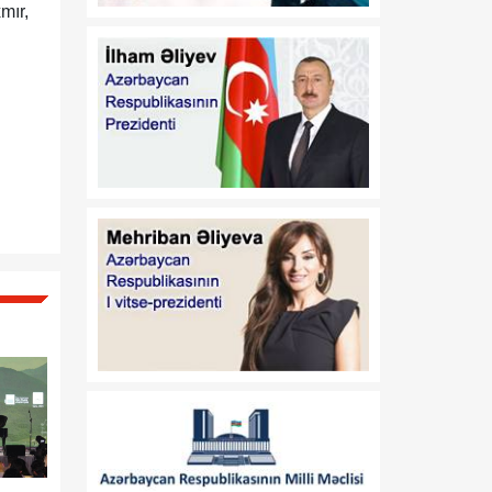
verilməsi Qaydası"nın
mır,
təsdiq edilməsi haqqında"
2018-ci il 18 dekabr tarixli
410 nömrəli və
"Azərbaycan Respublikası
İqtisadiyyat Nazirliyinin
fəaliyyətinin təmin edilməsi
və "Azərbaycan
Respublikasının
İqtisadiyyat Nazirliyi
haqqında Əsasnamə"nin
təsdiqi və "Azərbaycan
Respublikası İqtisadiyyat
Nazirliyinin fəaliyyətinin
təmin edilməsi və
"Azərbaycan Respublikası
İqtisadi İnkişaf Nazirliyinin
fəaliyyətinin
təkmilləşdirilməsi ilə bağlı
tədbirlər haqqında"
Azərbaycan Respublikası
Prezidentinin 2006-cı il 28