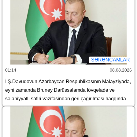
SƏRƏNCAMLAR
01:14
08.08.2026
İ.Ş.Davudovun Azərbaycan Respublikasının Malayziyada,
eyni zamanda Bruney Darüssalamda fövqəladə və
səlahiyyətli səfiri vəzifəsindən geri çağırılması haqqında