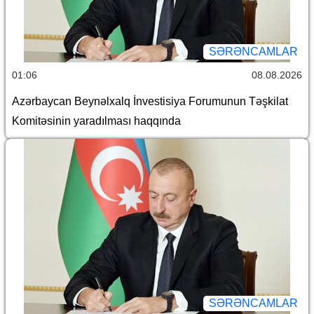
SƏRƏNCAMLAR
01:06
08.08.2026
Azərbaycan Beynəlxalq İnvestisiya Forumunun Təşkilat
Komitəsinin yaradılması haqqında
SƏRƏNCAMLAR