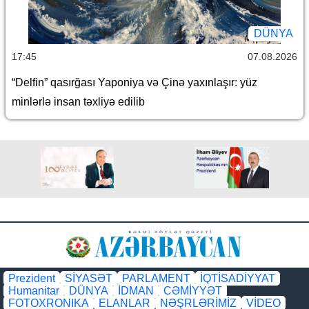
DÜNYA
17:45
07.08.2026
“Delfin” qasırğası Yaponiya və Çinə yaxınlaşır: yüz
minlərlə insan təxliyə edilib
Prezident
SİYASƏT
PARLAMENT
İQTİSADİYYAT
Humanitar
DÜNYA
İDMAN
CƏMİYYƏT
FOTOXRONIKA
ELANLAR
NƏŞRLƏRİMİZ
VİDEO