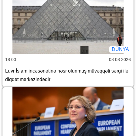
DÜNYA
18:00
08.08.2026
Luvr İslam incəsənətinə həsr olunmuş müvəqqəti sərgi ilə
diqqət mərkəzindədir