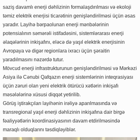
saziş davamlı enerji dəhlizinin formalaşdırılması və ekoloji
təmiz elektrik enerjisi ticarətinin genişləndirilməsi üçün əsas
yaradır. Layihə bərpaolunan enerji mənbələrinin
potensialının səmərəli istifadəsini, sistemlərarası enerji
əlaqələrinin inkişafını, eləcə də yaşıl elektrik enerjisinin
Avropaya və digər regionlara ixracı üçün şəraitin
yaradılmasını nəzərdə tutur.
Mövcud enerji infrastrukturunun genişləndirilməsi və Mərkəzi
Asiya ilə Cənubi Qafqazın enerji sistemlərinin inteqrasiyası
üçün zəruri olan yeni elektrik ötürücü xətlərin inkişafı
məsələlərinə xüsusi diqqət yetirilib.
Görüş iştirakçıları layihənin irəliyə aparılmasında və
transregional yaşıl enerji dəhlizinin inkişafına dair birgə
fəaliyyətlərin koordinasiyasının davam etdirilməsində
maraqlı olduqlarını təsdiqləyiblər.