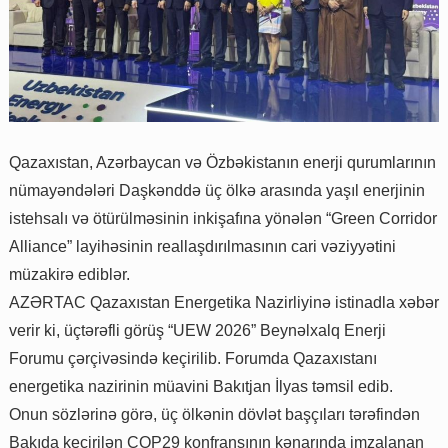
Qazaxıstan, Azərbaycan və Özbəkistanın enerji qurumlarının
nümayəndələri Daşkənddə üç ölkə arasında yaşıl enerjinin
istehsalı və ötürülməsinin inkişafına yönələn “Green Corridor
Alliance” layihəsinin reallaşdırılmasının cari vəziyyətini
müzakirə ediblər.
AZƏRTAC Qazaxıstan Energetika Nazirliyinə istinadla xəbər
verir ki, üçtərəfli görüş “UEW 2026” Beynəlxalq Enerji
Forumu çərçivəsində keçirilib. Forumda Qazaxıstanı
energetika nazirinin müavini Bakıtjan İlyas təmsil edib.
Onun sözlərinə görə, üç ölkənin dövlət başçıları tərəfindən
Bakıda keçirilən COP29 konfransının kənarında imzalanan