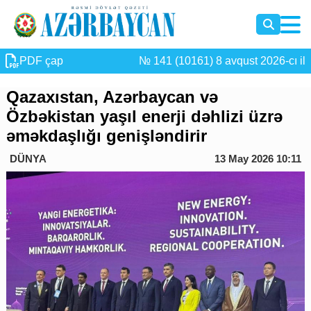
PDF çap
№ 141 (10161) 8 avqust 2026-cı il
Qazaxıstan, Azərbaycan və
Özbəkistan yaşıl enerji dəhlizi üzrə
əməkdaşlığı genişləndirir
DÜNYA
13 May 2026 10:11