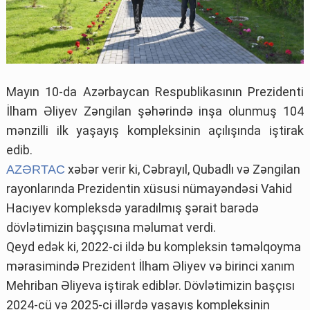
Mayın 10-da Azərbaycan Respublikasının Prezidenti
İlham Əliyev Zəngilan şəhərində inşa olunmuş 104
mənzilli ilk yaşayış kompleksinin açılışında iştirak
edib.
xəbər verir ki, Cəbrayıl, Qubadlı və Zəngilan
AZƏRTAC
rayonlarında Prezidentin xüsusi nümayəndəsi Vahid
Hacıyev kompleksdə yaradılmış şərait barədə
dövlətimizin başçısına məlumat verdi.
Qeyd edək ki, 2022-ci ildə bu kompleksin təməlqoyma
mərasimində Prezident İlham Əliyev və birinci xanım
Mehriban Əliyeva iştirak ediblər. Dövlətimizin başçısı
2024-cü və 2025-ci illərdə yaşayış kompleksinin