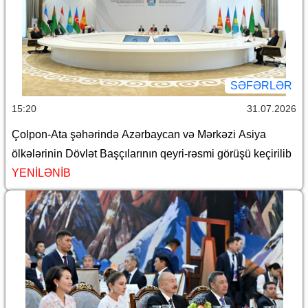
SƏFƏRLƏR
15:20
31.07.2026
Çolpon-Ata şəhərində Azərbaycan və Mərkəzi Asiya
ölkələrinin Dövlət Başçılarının qeyri-rəsmi görüşü keçirilib
YENİLƏNİB