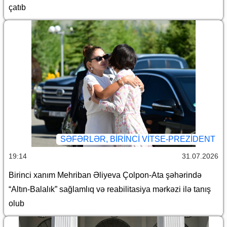
çatıb
SƏFƏRLƏR, BIRINCI VITSE-PREZIDENT
19:14
31.07.2026
Birinci xanım Mehriban Əliyeva Çolpon-Ata şəhərində
“Altın-Balalık” sağlamlıq və reabilitasiya mərkəzi ilə tanış
olub