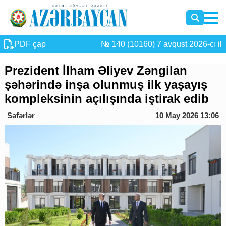
PDF çap
№ 140 (10160) 7 avqust 2026-cı il
Prezident İlham Əliyev Zəngilan
şəhərində inşa olunmuş ilk yaşayış
kompleksinin açılışında iştirak edib
Səfərlər
10 May 2026 13:06