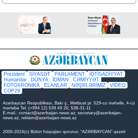
Prezident
SİYASƏT
PARLAMENT
İQTİSADİYYAT
Humanitar
DÜNYA
İDMAN
CƏMİYYƏT
FOTOXRONIKA
ELANLAR
NƏŞRLƏRİMİZ
VİDEO
COP29
Azərbaycan Respublikası, Bakı ş., Mətbuat pr. 529-cu məhəllə, 4-cü
mərtəbə Tel.:(+994 12) 539 49 20, 538-31-11
E-mail.:
contact@azerbaijan-news.az
;
secretary@azerbaijan-
news.az
,
reklam@azerbaijan-news.az
2000-2024(c) Bütün hüquqları qorunur, "AZƏRBAYCAN" qəzeti