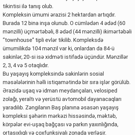
tikintisi ilə tanış olub.
Kompleksin ümumi ərazisi 2 hektardan artıqdır.
Burada 12 bina inşa olunub. O cümlədən 4 ədəd (60
mənzilli) üçmərtəbəli, 8 ədəd (44 mənzilli) ikimərtəbəli
“townhouse” tipli evlər tikilib. Kompleksdə
ümumilikdə 104 mənzil var ki, onlardan da 84-ü
sakinlər, 20-si isə xidməti istifadə üçündür. Mənzillər
2, 3, 4 və 5 otaqlıdır.
Bu yaşayış kompleksində sakinlərin sosial
məsələlərinin həlli istiqamətində bir sıra işlər görülüb.
Ərazidə uşaq və idman meydançaları, velosiped
zolağı, yeraltı və yerüstü avtomobil dayanacaqları
yaradılıb. Zəngilanın Baş planına əsasən yaşayış
kompleksi şəhərin mərkəzi hissəsində, məktəb,
körpələr evi-uşaq bağçası və parkın yaxınlığında,
ortasıxlıqlı və çoxfunksiyalı zonada yerləşir.