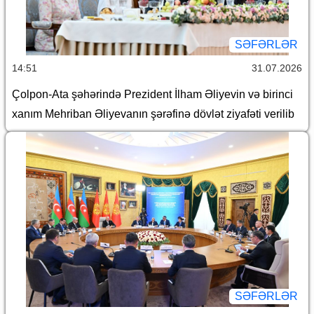
SƏFƏRLƏR
14:51
31.07.2026
Çolpon-Ata şəhərində Prezident İlham Əliyevin və birinci
xanım Mehriban Əliyevanın şərəfinə dövlət ziyafəti verilib
SƏFƏRLƏR