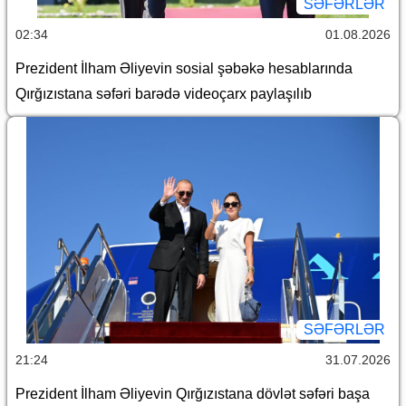
SƏFƏRLƏR
02:34
01.08.2026
Prezident İlham Əliyevin sosial şəbəkə hesablarında
Qırğızıstana səfəri barədə videoçarx paylaşılıb
SƏFƏRLƏR
21:24
31.07.2026
Prezident İlham Əliyevin Qırğızıstana dövlət səfəri başa