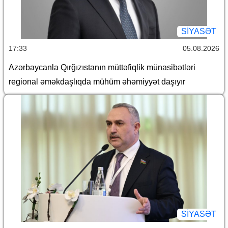
SİYASƏT
17:33
05.08.2026
Azərbaycanla Qırğızıstanın müttəfiqlik münasibətləri
regional əməkdaşlıqda mühüm əhəmiyyət daşıyır
SİYASƏT