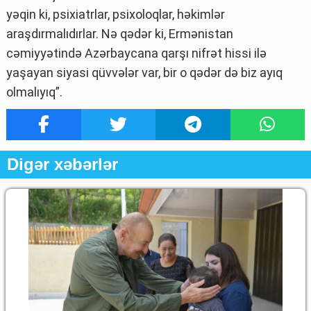
yəqin ki, psixiatrlar, psixoloqlar, həkimlər
araşdırmalıdırlar. Nə qədər ki, Ermənistan
cəmiyyətində Azərbaycana qarşı nifrət hissi ilə
yaşayan siyasi qüvvələr var, bir o qədər də biz ayıq
olmalıyıq”.
Digər xəbərlər