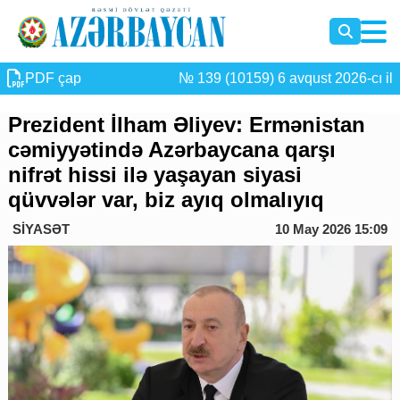
PDF çap
№ 139 (10159) 6 avqust 2026-cı il
Prezident İlham Əliyev: Ermənistan
cəmiyyətində Azərbaycana qarşı
nifrət hissi ilə yaşayan siyasi
qüvvələr var, biz ayıq olmalıyıq
SİYASƏT
10 May 2026 15:09