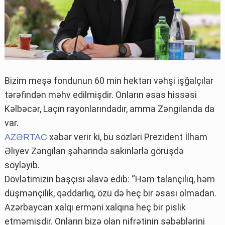
Bizim meşə fondunun 60 min hektarı vəhşi işğalçılar
tərəfindən məhv edilmişdir. Onların əsas hissəsi
Kəlbəcər, Laçın rayonlarındadır, amma Zəngilanda da
var.
xəbər verir ki, bu sözləri Prezident İlham
AZƏRTAC
Əliyev Zəngilan şəhərində sakinlərlə görüşdə
söyləyib.
Dövlətimizin başçısı əlavə edib: “Həm talançılıq, həm
düşmənçilik, qəddarlıq, özü də heç bir əsası olmadan.
Azərbaycan xalqı erməni xalqına heç bir pislik
etməmişdir. Onların bizə olan nifrətinin səbəblərini