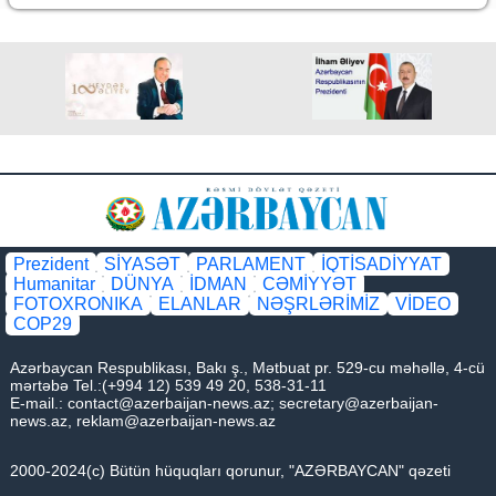
Prezident
SİYASƏT
PARLAMENT
İQTİSADİYYAT
Humanitar
DÜNYA
İDMAN
CƏMİYYƏT
FOTOXRONIKA
ELANLAR
NƏŞRLƏRİMİZ
VİDEO
COP29
Azərbaycan Respublikası, Bakı ş., Mətbuat pr. 529-cu məhəllə, 4-cü
mərtəbə Tel.:(+994 12) 539 49 20, 538-31-11
E-mail.:
contact@azerbaijan-news.az
;
secretary@azerbaijan-
news.az
,
reklam@azerbaijan-news.az
2000-2024(c) Bütün hüquqları qorunur, "AZƏRBAYCAN" qəzeti