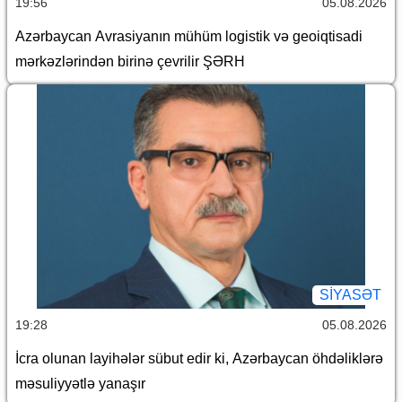
19:56
05.08.2026
Azərbaycan Avrasiyanın mühüm logistik və geoiqtisadi
mərkəzlərindən birinə çevrilir ŞƏRH
SİYASƏT
19:28
05.08.2026
İcra olunan layihələr sübut edir ki, Azərbaycan öhdəliklərə
məsuliyyətlə yanaşır