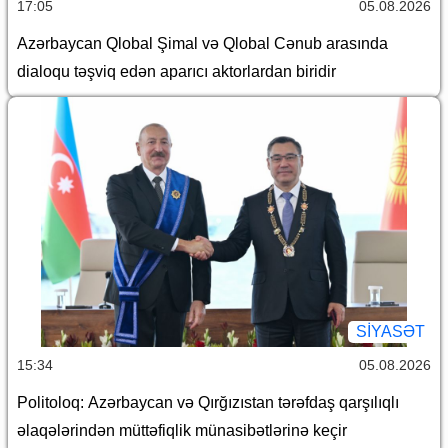
17:05
05.08.2026
Azərbaycan Qlobal Şimal və Qlobal Cənub arasında
dialoqu təşviq edən aparıcı aktorlardan biridir
SİYASƏT
15:34
05.08.2026
Politoloq: Azərbaycan və Qırğızıstan tərəfdaş qarşılıqlı
əlaqələrindən müttəfiqlik münasibətlərinə keçir