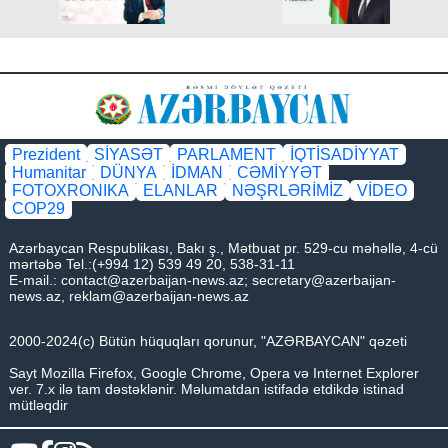
Prezident
SİYASƏT
PARLAMENT
İQTİSADİYYAT
Humanitar
DÜNYA
İDMAN
CƏMİYYƏT
FOTOXRONIKA
ELANLAR
NƏŞRLƏRİMİZ
VİDEO
COP29
Azərbaycan Respublikası, Bakı ş., Mətbuat pr. 529-cu məhəllə, 4-cü
mərtəbə Tel.:(+994 12) 539 49 20, 538-31-11
E-mail.:
contact@azerbaijan-news.az
;
secretary@azerbaijan-
news.az
,
reklam@azerbaijan-news.az
2000-2024(c) Bütün hüquqları qorunur, "AZƏRBAYCAN" qəzeti
Sayt Mozilla Firefox, Google Chrome, Opera və Internet Explorer
ver. 7.x ilə tam dəstəklənir. Məlumatdan istifadə etdikdə istinad
mütləqdir