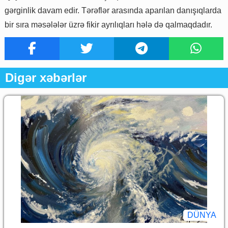
gərginlik davam edir. Tərəflər arasında aparılan danışıqlarda
bir sıra məsələlər üzrə fikir ayrılıqları hələ də qalmaqdadır.
Digər xəbərlər
DÜNYA