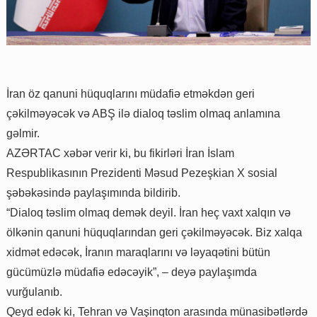
İran öz qanuni hüquqlarını müdafiə etməkdən geri
çəkilməyəcək və ABŞ ilə dialoq təslim olmaq anlamına
gəlmir.
AZƏRTAC xəbər verir ki, bu fikirləri İran İslam
Respublikasının Prezidenti Məsud Pezeşkian X sosial
şəbəkəsində paylaşımında bildirib.
“Dialoq təslim olmaq demək deyil. İran heç vaxt xalqın və
ölkənin qanuni hüquqlarından geri çəkilməyəcək. Biz xalqa
xidmət edəcək, İranın maraqlarını və ləyaqətini bütün
gücümüzlə müdafiə edəcəyik”, – deyə paylaşımda
vurğulanıb.
Qeyd edək ki, Tehran və Vaşinqton arasında münasibətlərdə