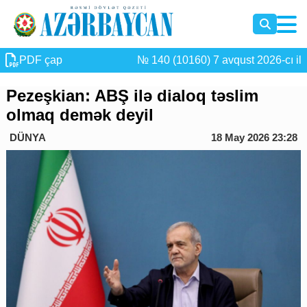
PDF çap
№ 140 (10160) 7 avqust 2026-cı il
Pezeşkian: ABŞ ilə dialoq təslim
olmaq demək deyil
DÜNYA
18 May 2026 23:28