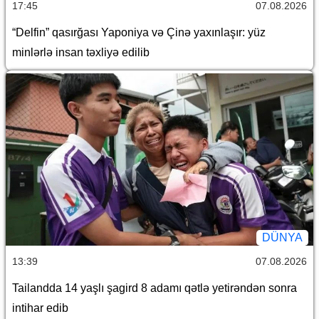
17:45
07.08.2026
“Delfin” qasırğası Yaponiya və Çinə yaxınlaşır: yüz
minlərlə insan təxliyə edilib
DÜNYA
13:39
07.08.2026
Tailandda 14 yaşlı şagird 8 adamı qətlə yetirəndən sonra
intihar edib