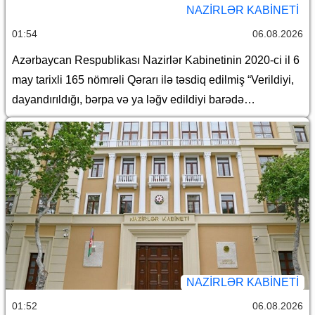
NAZIRLƏR KABINETI
01:54
06.08.2026
Azərbaycan Respublikası Nazirlər Kabinetinin 2020-ci il 6
may tarixli 165 nömrəli Qərarı ilə təsdiq edilmiş “Verildiyi,
dayandırıldığı, bərpa və ya ləğv edildiyi barədə
Azərbaycan Respublikasının Dövlət Gömrük Komitəsinə
məlumat göndərilməli olan lisenziyaların və icazələrin
Siyahısı”nda dəyişiklik edilməsi haqqında
NAZIRLƏR KABINETI
01:52
06.08.2026