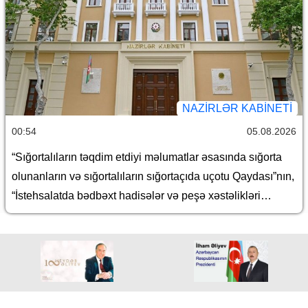
NAZIRLƏR KABINETI
00:54
05.08.2026
“Sığortalıların təqdim etdiyi məlumatlar əsasında sığorta
olunanların və sığortalıların sığortaçıda uçotu Qaydası”nın,
“İstehsalatda bədbəxt hadisələr və peşə xəstəlikləri
nəticəsində peşə əmək qabiliyyətinin itirilməsi hallarından
icbari sığorta haqqında” Azərbaycan Respublikası
Qanununun 2-1.1-ci maddəsində nəzərdə tutulan sığorta
olunanlara münasibətdə sığorta məbləğinin
müəyyənləşdirilməsi Qaydası”nın, “İstehsalatda bədbəxt