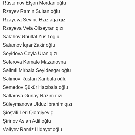
Rüstəmov Elşən Mərdan oğlu
Rzayev Ramin Sultan oğlu
Rzayeva Sevinc Əziz ağa qızı
Rzayeva Vəfa Əliseyran qızı
Salahov Əbülfət Yusif oğlu
Salamov İqrar Zakir oğlu
Seyidova Ceyla Uran qızı
Səfərova Kəmalə Mazanovna
Səlimli Mirbala Seyidəsgər oğlu
Səlimov Ruslan Xanbala oğlu
Səmədov Şükür Hacıbala oğlu
Səttərova Günay Nazim qızı
Süleymanova Ulduz İbrahim qızı
Şioşvili Leri Qiorqiyeviç
Şirinov Aslan Adil oğlu
Vəliyev Ramiz Hidayət oğlu