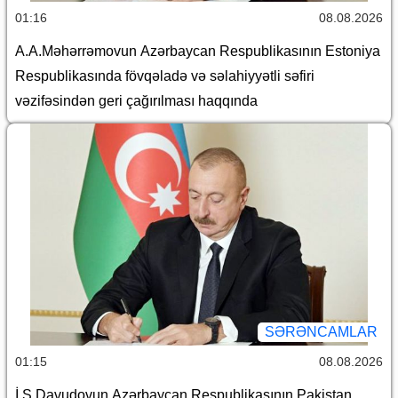
01:16
08.08.2026
A.A.Məhərrəmovun Azərbaycan Respublikasının Estoniya
Respublikasında fövqəladə və səlahiyyətli səfiri
vəzifəsindən geri çağırılması haqqında
SƏRƏNCAMLAR
01:15
08.08.2026
İ.Ş.Davudovun Azərbaycan Respublikasının Pakistan