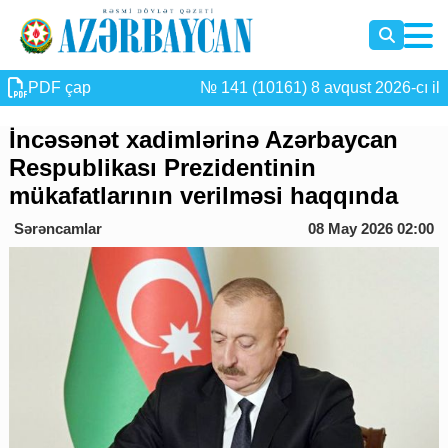
PDF çap
№ 141 (10161) 8 avqust 2026-cı il
İncəsənət xadimlərinə Azərbaycan
Respublikası Prezidentinin
mükafatlarının verilməsi haqqında
Sərəncamlar
08 May 2026 02:00