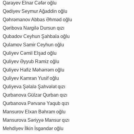
Qarayev Elnar Cəfər oğlu
Qədiyev Seymur Ağaddin oğlu
Qəhrəmanov Abbas Əhməd oğlu
Qəribova Nargilə Dursun qızı
Qubadov Ceyhun Şahbala oğlu
Qulamov Samir Ceyhun oğlu
Quliyev Cəmil Elşad oğlu
Quliyev Əyyub Ramiz oğlu
Quliyev Hafiz Məhərrəm oğlu
Quliyev Kamran Yusif oğlu
Quliyeva Şəlalə Şahvələt qızı
Qurbanova Gülzar Qurban qızı
Qurbanova Pərvanə Yaqub qızı
Mansurov Elxan Bəhram oğlu
Mansurova Səriyyə Mansur qızı
Mehdiyev İlkin İsgəndər oğlu