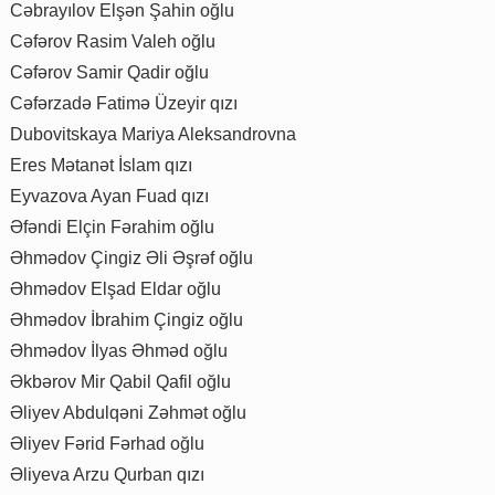
Cəbrayılov Elşən Şahin oğlu
Cəfərov Rasim Valeh oğlu
Cəfərov Samir Qadir oğlu
Cəfərzadə Fatimə Üzeyir qızı
Dubovitskaya Mariya Aleksandrovna
Eres Mətanət İslam qızı
Eyvazova Ayan Fuad qızı
Əfəndi Elçin Fərahim oğlu
Əhmədov Çingiz Əli Əşrəf oğlu
Əhmədov Elşad Eldar oğlu
Əhmədov İbrahim Çingiz oğlu
Əhmədov İlyas Əhməd oğlu
Əkbərov Mir Qabil Qafil oğlu
Əliyev Abdulqəni Zəhmət oğlu
Əliyev Fərid Fərhad oğlu
Əliyeva Arzu Qurban qızı