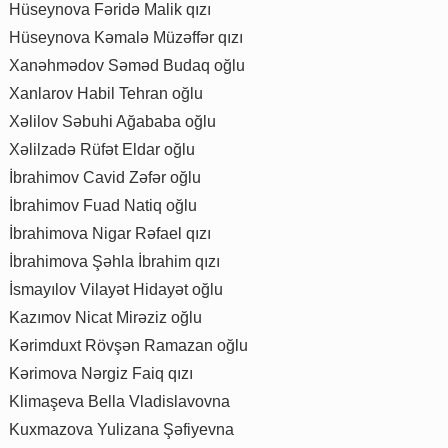
Hüseynova Fəridə Malik qızı
Hüseynova Kəmalə Müzəffər qızı
Xanəhmədov Səməd Budaq oğlu
Xanlarov Habil Tehran oğlu
Xəlilov Səbuhi Ağababa oğlu
Xəlilzadə Rüfət Eldar oğlu
İbrahimov Cavid Zəfər oğlu
İbrahimov Fuad Natiq oğlu
İbrahimova Nigar Rəfael qızı
İbrahimova Şəhla İbrahim qızı
İsmayılov Vilayət Hidayət oğlu
Kazımov Nicat Mirəziz oğlu
Kərimduxt Rövşən Ramazan oğlu
Kərimova Nərgiz Faiq qızı
Klimaşeva Bella Vladislavovna
Kuxmazova Yulizana Şəfiyevna