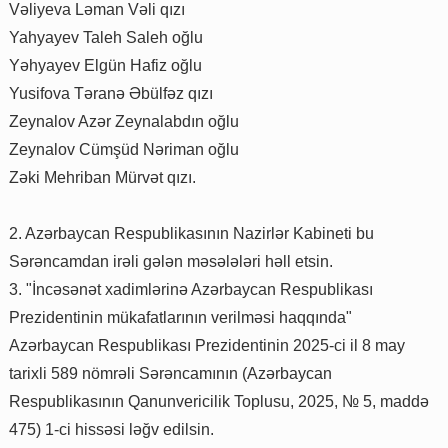
Vəliyeva Ləman Vəli qızı
Yahyayev Taleh Saleh oğlu
Yəhyayev Elgün Hafiz oğlu
Yusifova Təranə Əbülfəz qızı
Zeynalov Azər Zeynalabdın oğlu
Zeynalov Cümşüd Nəriman oğlu
Zəki Mehriban Mürvət qızı.
2. Azərbaycan Respublikasının Nazirlər Kabineti bu
Sərəncamdan irəli gələn məsələləri həll etsin.
3. "İncəsənət xadimlərinə Azərbaycan Respublikası
Prezidentinin mükafatlarının verilməsi haqqında"
Azərbaycan Respublikası Prezidentinin 2025-ci il 8 may
tarixli 589 nömrəli Sərəncamının (Azərbaycan
Respublikasının Qanunvericilik Toplusu, 2025, № 5, maddə
475) 1-ci hissəsi ləğv edilsin.