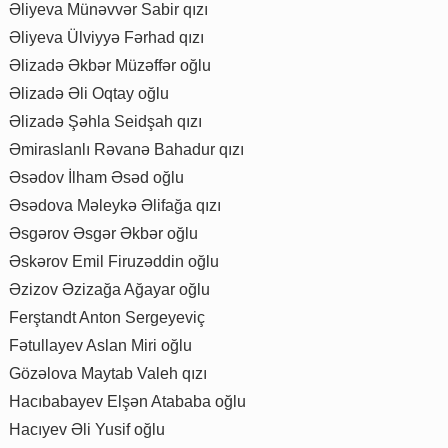
Əliyeva Münəvvər Sabir qızı
Əliyeva Ülviyyə Fərhad qızı
Əlizadə Əkbər Müzəffər oğlu
Əlizadə Əli Oqtay oğlu
Əlizadə Şəhla Seidşah qızı
Əmiraslanlı Rəvanə Bahadur qızı
Əsədov İlham Əsəd oğlu
Əsədova Məleykə Əlifağa qızı
Əsgərov Əsgər Əkbər oğlu
Əskərov Emil Firuzəddin oğlu
Əzizov Əzizağa Ağayar oğlu
Ferştandt Anton Sergeyeviç
Fətullayev Aslan Miri oğlu
Gözəlova Maytab Valeh qızı
Hacıbabayev Elşən Atababa oğlu
Hacıyev Əli Yusif oğlu