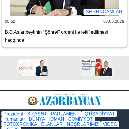
SƏRƏNCAMLAR
00:52
07.08.2026
B.Ə.Aslanbəylinin "Şöhrət" ordeni ilə təltif edilməsi
haqqında
Prezident
SİYASƏT
PARLAMENT
İQTİSADİYYAT
Humanitar
DÜNYA
İDMAN
CƏMİYYƏT
FOTOXRONIKA
ELANLAR
NƏŞRLƏRİMİZ
VİDEO