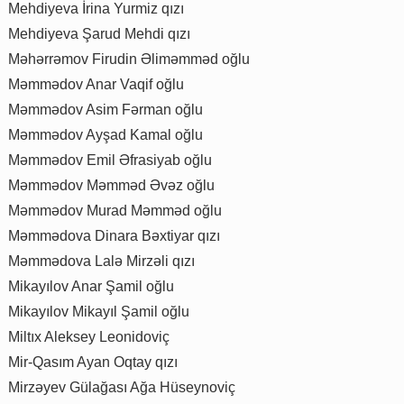
Mehdiyeva İrina Yurmiz qızı
Mehdiyeva Şarud Mehdi qızı
Məhərrəmov Firudin Əliməmməd oğlu
Məmmədov Anar Vaqif oğlu
Məmmədov Asim Fərman oğlu
Məmmədov Ayşad Kamal oğlu
Məmmədov Emil Əfrasiyab oğlu
Məmmədov Məmməd Əvəz oğlu
Məmmədov Murad Məmməd oğlu
Məmmədova Dinara Bəxtiyar qızı
Məmmədova Lalə Mirzəli qızı
Mikayılov Anar Şamil oğlu
Mikayılov Mikayıl Şamil oğlu
Miltıx Aleksey Leonidoviç
Mir-Qasım Ayan Oqtay qızı
Mirzəyev Gülağası Ağa Hüseynoviç