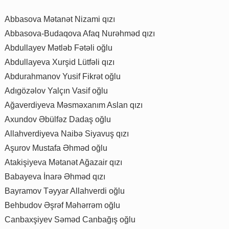
Abbasova Mətanət Nizami qızı
Abbasova-Budaqova Afaq Nurəhməd qızı
Abdullayev Mətləb Fətəli oğlu
Abdullayeva Xurşid Lütfəli qızı
Abdurahmanov Yusif Fikrət oğlu
Adıgözəlov Yalçın Vasif oğlu
Ağaverdiyeva Məsməxanım Aslan qızı
Axundov Əbülfəz Dadaş oğlu
Allahverdiyeva Naibə Siyavuş qızı
Aşurov Mustafa Əhməd oğlu
Atakişiyeva Mətanət Ağazair qızı
Babayeva İnarə Əhməd qızı
Bayramov Təyyar Allahverdi oğlu
Behbudov Əşrəf Məhərrəm oğlu
Canbaxşiyev Səməd Canbağış oğlu