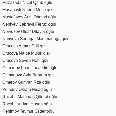
Mirzəzadə Nicat Qərib oğlu
Musabəyli Nuridə Musa qızı
Mustafayev Arzu Əhməd oğlu
Nəbiyev Cəbrayıl Fərrux oğlu
Novruzov Əfsər Dilavər oğlu
Nuriyeva Sədaqət Məmmədağa qızı
Orucova Almaz Ədil qızı
Orucova Naidə Mülük qızı
Orucova Sevda Nəbi qızı
Osmanov Fuad Tacəddin oğlu
Osmanova Ayla Bəhram qızı
Ömərov Gümrah Rza oğlu
Poladov Əkram Nicad oğlu
Rəcəbli Məmməd Qüdrət oğlu
Rəcəbli Vidadi Həsən oğlu
Rəhimov Teymur Əsgər oğlu