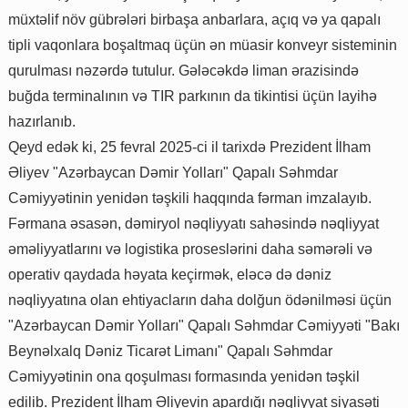
müxtəlif növ gübrələri birbaşa anbarlara, açıq və ya qapalı
tipli vaqonlara boşaltmaq üçün ən müasir konveyr sisteminin
qurulması nəzərdə tutulur. Gələcəkdə liman ərazisində
buğda terminalının və TIR parkının da tikintisi üçün layihə
hazırlanıb.
Qeyd edək ki, 25 fevral 2025-ci il tarixdə Prezident İlham
Əliyev "Azərbaycan Dəmir Yolları" Qapalı Səhmdar
Cəmiyyətinin yenidən təşkili haqqında fərman imzalayıb.
Fərmana əsasən, dəmiryol nəqliyyatı sahəsində nəqliyyat
əməliyyatlarını və logistika proseslərini daha səmərəli və
operativ qaydada həyata keçirmək, eləcə də dəniz
nəqliyyatına olan ehtiyacların daha dolğun ödənilməsi üçün
"Azərbaycan Dəmir Yolları" Qapalı Səhmdar Cəmiyyəti "Bakı
Beynəlxalq Dəniz Ticarət Limanı" Qapalı Səhmdar
Cəmiyyətinin ona qoşulması formasında yenidən təşkil
edilib. Prezident İlham Əliyevin apardığı nəqliyyat siyasəti