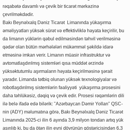
rəqabətə davamlı və çevik bir ticarət mərkəzinə
çevrilməkdədir.
Bakı Beynəlxalq Dəniz Ticarət Limanında yükaşırma
əməliyyatları yüksək sürət və effektivliklə həyata keçirilir, bu
da limanın yüklərin qəbul edilməsindən təhvil verilməsinə
qədər olan bütün mərhələləri mükəmməl şəkildə idarə
etməsinə imkan verir. Limanın müasir infrastruktur və
avtomatlaşdırılmış sistemləri qısa müddət ərzində
yüksəktutumlu aşırmaların həyata keçirilməsinə şərait
yaradır. Limanda tətbiq olunan yüksək texnologiyalar və
robotlaşdırılmış sistemlərin fəaliyyəti yükaşırma prosesini
daha təhlükəsiz, dəqiq və çevik edir. Prosesi rəqəmlərin dili
ilə belə ifadə edə bilərik: "Azərbaycan Dəmir Yolları" QSC-
nin (ADY) məlumatına görə, Bakı Beynəlxalq Dəniz Ticarət
Limanında 2025-ci ilin 6 ayında 3,9 milyon tondan artıq yük
aşırılıb ki, bu da ötən ilin eyni dövrünün göstəricisindən 6,3