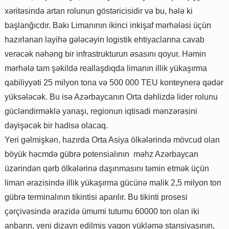
xəritəsində artan rolunun göstəricisidir və bu, hələ ki
başlanğıcdır. Bakı Limanının ikinci inkişaf mərhələsi üçün
hazırlanan layihə gələcəyin logistik ehtiyaclarına cavab
verəcək nəhəng bir infrastrukturun əsasını qoyur. Həmin
mərhələ tam şəkildə reallaşdıqda limanın illik yükaşırma
qabiliyyəti 25 milyon tona və 500 000 TEU konteynerə qədər
yüksələcək. Bu isə Azərbaycanın Orta dəhlizdə lider rolunu
gücləndirməklə yanaşı, regionun iqtisadi mənzərəsini
dəyişəcək bir hadisə olacaq.
Yeri gəlmişkən, hazırda Orta Asiya ölkələrində mövcud olan
böyük həcmdə gübrə potensialının məhz Azərbaycan
üzərindən qərb ölkələrinə daşınmasını təmin etmək üçün
liman ərazisində illik yükaşırma gücünə malik 2,5 milyon ton
gübrə terminalının tikintisi aparılır. Bu tikinti prosesi
çərçivəsində ərazidə ümumi tutumu 60000 ton olan iki
anbarın, yeni dizayn edilmiş vaqon yükləmə stansiyasının,