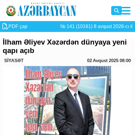
PDF çap
№ 141 (10161) 8 avqust 2026-cı il
İlham Əliyev Xəzərdən dünyaya yeni
qapı açıb
SİYASƏT
02 Avqust 2025 08:00