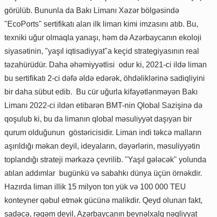
görülüb. Bununla da Bakı Limanı Xəzər bölgəsində
"EcoPorts" sertifikatı alan ilk liman kimi imzasını atıb. Bu,
texniki uğur olmaqla yanaşı, həm də Azərbaycanın ekoloji
siyasətinin, "yaşıl iqtisadiyyat"a keçid strategiyasının real
təzahürüdür. Daha əhəmiyyətlisi odur ki, 2021-ci ildə liman
bu sertifikatı 2-ci dəfə əldə edərək, öhdəliklərinə sadiqliyini
bir daha sübut edib. Bu cür uğurla kifayətlənməyən Bakı
Limanı 2022-ci ildən etibarən BMT-nin Qlobal Sazişinə də
qoşulub ki, bu da limanın qlobal məsuliyyət daşıyan bir
qurum olduğunun göstəricisidir. Liman indi təkcə malların
aşırıldığı məkan deyil, ideyaların, dəyərlərin, məsuliyyətin
toplandığı strateji mərkəzə çevrilib. "Yaşıl gələcək" yolunda
atılan addımlar bugünkü və sabahkı dünya üçün örnəkdir.
Hazırda liman illik 15 milyon ton yük və 100 000 TEU
konteyner qəbul etmək gücünə malikdir. Qeyd olunan fakt,
sadəcə, rəqəm deyil, Azərbaycanın beynəlxalq nəqliyyat