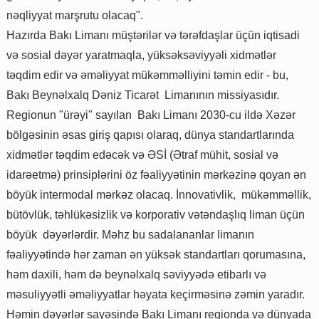
nəqliyyat marşrutu olacaq".
Hazırda Bakı Limanı müştərilər və tərəfdaşlar üçün iqtisadi
və sosial dəyər yaratmaqla, yüksəksəviyyəli xidmətlər
təqdim edir və əməliyyat mükəmməlliyini təmin edir - bu,
Bakı Beynəlxalq Dəniz Ticarət Limanının missiyasıdır.
Regionun "ürəyi" sayılan Bakı Limanı 2030-cu ildə Xəzər
bölgəsinin əsas giriş qapısı olaraq, dünya standartlarında
xidmətlər təqdim edəcək və ƏSİ (Ətraf mühit, sosial və
idarəetmə) prinsiplərini öz fəaliyyətinin mərkəzinə qoyan ən
böyük intermodal mərkəz olacaq. İnnovativlik, mükəmməllik,
bütövlük, təhlükəsizlik və korporativ vətəndaşlıq liman üçün
böyük dəyərlərdir. Məhz bu sadalananlar limanın
fəaliyyətində hər zaman ən yüksək standartları qorumasına,
həm daxili, həm də beynəlxalq səviyyədə etibarlı və
məsuliyyətli əməliyyatlar həyata keçirməsinə zəmin yaradır.
Həmin dəyərlər sayəsində Bakı Limanı regionda və dünyada