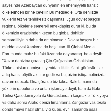
sayəsində Azərbaycan dünyanın ən əhəmiyyətli tranzit
ölkələrindən birinə çevrilir. Bu məqsədlə Orta dəhlizdə
yüklərin tez və təhlükəsiz daşınması üçün dövlət başçısı
regional ölkələrlə səmərəli əməkdaşlıq qurur ki, bu da
ölkəmizin ərazisindən keçən bu qlobal dəhlizin
səmərəliliyinin daha da artırılmasıdır. Dövlət başçısı bir
müddət əvvəl Xankəndidə baş tutan III Qlobal Media
Forumunda məhz bu fakt üzərində dayanaraq belə deyib:
"Xəzər dənizinə çıxacaq Çin-Qırğızıstan-Özbəkistan-
Türkmənistan dəmiryolu yenidən tikilir. Yəni görürsünüz ki,
artıq hansı böyük axınlar gedir və bu, bizim istiqamətimizdə
davam edəcək. Ona görə də biz təkcə Bakı Limanında
yüklərin qəbuluna və onları işləməyə deyil, həm də Bakı-
Tbilisi-Qars dəmiryolu ilə Gürcüstandan keçməklə Türkiyəyə
və daha sonra Aralıq dənizi limanlarına Zəngəzur vasitəsilə
göndərməyə hazır olmalıyıq ki, bu, eyni zamanda əsas