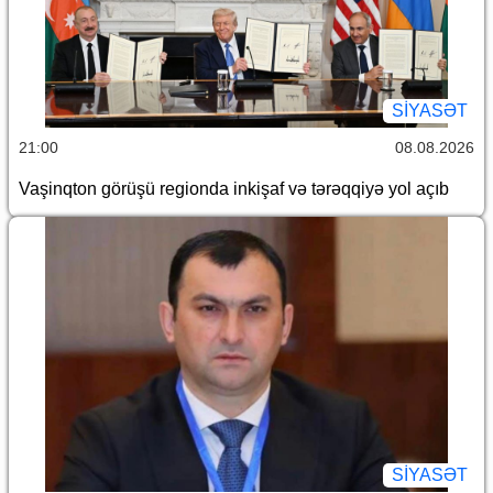
SİYASƏT
21:00
08.08.2026
Vaşinqton görüşü regionda inkişaf və tərəqqiyə yol açıb
SİYASƏT