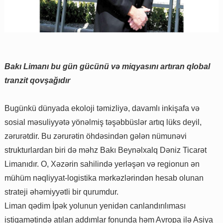
Bakı Limanı bu gün gücünü və miqyasını artıran qlobal
tranzit qovşağıdır
Bugünkü dünyada ekoloji təmizliyə, davamlı inkişafa və
sosial məsuliyyətə yönəlmiş təşəbbüslər artıq lüks deyil,
zərurətdir. Bu zərurətin öhdəsindən gələn nümunəvi
strukturlardan biri də məhz Bakı Beynəlxalq Dəniz Ticarət
Limanıdır. O, Xəzərin sahilində yerləşən və regionun ən
mühüm nəqliyyat-logistika mərkəzlərindən hesab olunan
strateji əhəmiyyətli bir qurumdur.
Liman qədim İpək yolunun yenidən canlandırılıması
istiqamətində atılan addımlar fonunda həm Avropa ilə Asiya