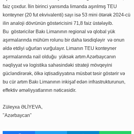
faiz çoxdur. İlin birinci yarısında limanda aşırılmış TEU
konteyner (20 fut ekvivalenti) sayı isə 53 mini ötərək 2024-cü
ilin analoji dövrünün göstəricisini 71,8 faiz üstələyib.
Bu göstəricilər Bakı Limanının regional və qlobal yük
aşırmalarında mühüm rolunu bir daha təsdiqləyir və onun
əldə etdiyi uğurları vurğulayır. Limanın TEU konteyner
aşırmalarında nail olduğu yüksək artım Azərbaycanın
nəqliyyat və logistika sahəsindəki strateji mövqeyini
gücləndirərək, ölkə iqtisadiyyatına müsbət təsir göstərir və
bu cür artım Bakı Limanının inkişaf edən infrastrukturunun,
effektiv əməliyyatlarının nəticəsidir.
Züleyxa ƏLİYEVA,
"Azərbaycan"