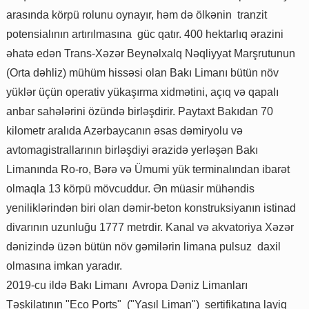
arasında körpü rolunu oynayır, həm də ölkənin tranzit
potensialının artırılmasına güc qatır. 400 hektarlıq ərazini
əhatə edən Trans-Xəzər Beynəlxalq Nəqliyyat Marşrutunun
(Orta dəhliz) mühüm hissəsi olan Bakı Limanı bütün növ
yüklər üçün operativ yükaşırma xidmətini, açıq və qapalı
anbar sahələrini özündə birləşdirir. Paytaxt Bakıdan 70
kilometr aralıda Azərbaycanın əsas dəmiryolu və
avtomagistrallarının birləşdiyi ərazidə yerləşən Bakı
Limanında Ro-ro, Bərə və Ümumi yük terminalından ibarət
olmaqla 13 körpü mövcuddur. Ən müasir mühəndis
yeniliklərindən biri olan dəmir-beton konstruksiyanın istinad
divarının uzunluğu 1777 metrdir. Kanal və akvatoriya Xəzər
dənizində üzən bütün növ gəmilərin limana pulsuz daxil
olmasına imkan yaradır.
2019-cu ildə Bakı Limanı Avropa Dəniz Limanları
Təşkilatının "Eco Ports" ("Yaşıl Liman") sertifikatına layiq