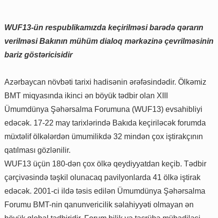
WUF13-ün respublikamızda keçirilməsi barədə qərarın
verilməsi Bakının mühüm dialoq mərkəzinə çevrilməsinin
bariz göstəricisidir
Azərbaycan növbəti tarixi hadisənin ərəfəsindədir. Ölkəmiz
BMT miqyasında ikinci ən böyük tədbir olan XIII
Ümumdünya Şəhərsalma Forumuna (WUF13) evsahibliyi
edəcək. 17-22 may tarixlərində Bakıda keçiriləcək forumda
müxtəlif ölkələrdən ümumilikdə 32 mindən çox iştirakçının
qatılması gözlənilir.
WUF13 üçün 180-dən çox ölkə qeydiyyatdan keçib. Tədbir
çərçivəsində təşkil olunacaq pavilyonlarda 41 ölkə iştirak
edəcək. 2001-ci ildə təsis edilən Ümumdünya Şəhərsalma
Forumu BMT-nin qanunvericilik səlahiyyəti olmayan ən