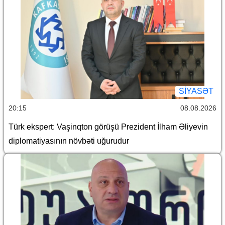
SİYASƏT
20:15
08.08.2026
Türk ekspert: Vaşinqton görüşü Prezident İlham Əliyevin
diplomatiyasının növbəti uğurudur