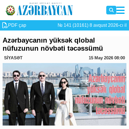
PDF çap
№ 141 (10161) 8 avqust 2026-cı il
Azərbaycanın yüksək qlobal
nüfuzunun növbəti təcəssümü
SİYASƏT
15 May 2026 08:00