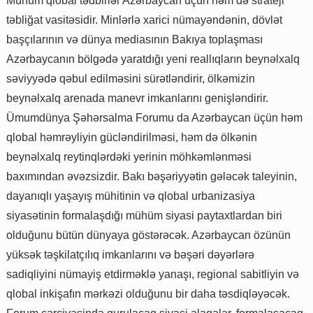
Mühüm qlobal tədbirlər Azərbaycan üçün həm də strateji
təbliğat vasitəsidir. Minlərlə xarici nümayəndənin, dövlət
başçılarının və dünya mediasının Bakıya toplaşması
Azərbaycanın bölgədə yaratdığı yeni reallıqların beynəlxalq
səviyyədə qəbul edilməsini sürətləndirir, ölkəmizin
beynəlxalq arenada manevr imkanlarını genişləndirir.
Ümumdünya Şəhərsalma Forumu da Azərbaycan üçün həm
qlobal həmrəyliyin gücləndirilməsi, həm də ölkənin
beynəlxalq reytinqlərdəki yerinin möhkəmlənməsi
baxımından əvəzsizdir. Bakı bəşəriyyətin gələcək taleyinin,
dayanıqlı yaşayış mühitinin və qlobal urbanizasiya
siyasətinin formalaşdığı mühüm siyasi paytaxtlardan biri
olduğunu bütün dünyaya göstərəcək. Azərbaycan özünün
yüksək təşkilatçılıq imkanlarını və bəşəri dəyərlərə
sadiqliyini nümayiş etdirməklə yanaşı, regional sabitliyin və
qlobal inkişafın mərkəzi olduğunu bir daha təsdiqləyəcək.