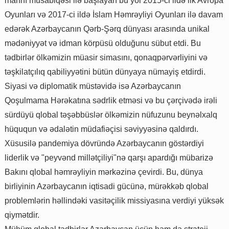
mahnı müsabiqəsi ilə başlayan bu yol 2015-ci ildə ilk Avropa
Oyunları və 2017-ci ildə İslam Həmrəyliyi Oyunları ilə davam
edərək Azərbaycanın Qərb-Şərq dünyası arasında unikal
mədəniyyət və idman körpüsü olduğunu sübut etdi. Bu
tədbirlər ölkəmizin müasir simasını, qonaqpərvərliyini və
təşkilatçılıq qabiliyyətini bütün dünyaya nümayiş etdirdi.
Siyasi və diplomatik müstəvidə isə Azərbaycanın
Qoşulmama Hərəkatına sədrlik etməsi və bu çərçivədə irəli
sürdüyü qlobal təşəbbüslər ölkəmizin nüfuzunu beynəlxalq
hüququn və ədalətin müdafiəçisi səviyyəsinə qaldırdı.
Xüsusilə pandemiya dövründə Azərbaycanın göstərdiyi
liderlik və "peyvənd millətçiliyi"nə qarşı apardığı mübarizə
Bakını qlobal həmrəyliyin mərkəzinə çevirdi. Bu, dünya
birliyinin Azərbaycanın iqtisadi gücünə, mürəkkəb qlobal
problemlərin həllindəki vasitəçilik missiyasına verdiyi yüksək
qiymətdir.