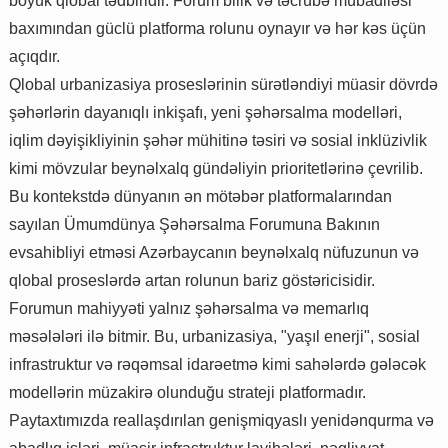
böyük qlobal tədbiridir. Forum bilik və təcrübə mübadiləsi
baxımından güclü platforma rolunu oynayır və hər kəs üçün
açıqdır.
Qlobal urbanizasiya proseslərinin sürətləndiyi müasir dövrdə
şəhərlərin dayanıqlı inkişafı, yeni şəhərsalma modelləri,
iqlim dəyişikliyinin şəhər mühitinə təsiri və sosial inklüzivlik
kimi mövzular beynəlxalq gündəliyin prioritetlərinə çevrilib.
Bu kontekstdə dünyanın ən mötəbər platformalarından
sayılan Ümumdünya Şəhərsalma Forumuna Bakının
evsahibliyi etməsi Azərbaycanın beynəlxalq nüfuzunun və
qlobal proseslərdə artan rolunun bariz göstəricisidir.
Forumun mahiyyəti yalnız şəhərsalma və memarlıq
məsələləri ilə bitmir. Bu, urbanizasiya, "yaşıl enerji", sosial
infrastruktur və rəqəmsal idarəetmə kimi sahələrdə gələcək
modellərin müzakirə olunduğu strateji platformadır.
Paytaxtımızda reallaşdırılan genişmiqyaslı yenidənqurma və