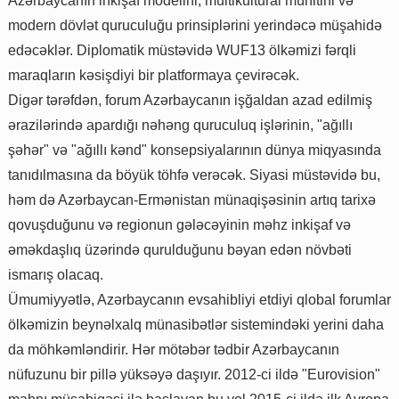
Azərbaycanın inkişaf modelini, multikultural mühitini və
modern dövlət quruculuğu prinsiplərini yerindəcə müşahidə
edəcəklər. Diplomatik müstəvidə WUF13 ölkəmizi fərqli
maraqların kəsişdiyi bir platformaya çevirəcək.
Digər tərəfdən, forum Azərbaycanın işğaldan azad edilmiş
ərazilərində apardığı nəhəng quruculuq işlərinin, "ağıllı
şəhər" və "ağıllı kənd" konsepsiyalarının dünya miqyasında
tanıdılmasına da böyük töhfə verəcək. Siyasi müstəvidə bu,
həm də Azərbaycan-Ermənistan münaqişəsinin artıq tarixə
qovuşduğunu və regionun gələcəyinin məhz inkişaf və
əməkdaşlıq üzərində qurulduğunu bəyan edən növbəti
ismarış olacaq.
Ümumiyyətlə, Azərbaycanın evsahibliyi etdiyi qlobal forumlar
ölkəmizin beynəlxalq münasibətlər sistemindəki yerini daha
da möhkəmləndirir. Hər mötəbər tədbir Azərbaycanın
nüfuzunu bir pillə yüksəyə daşıyır. 2012-ci ildə "Eurovision"