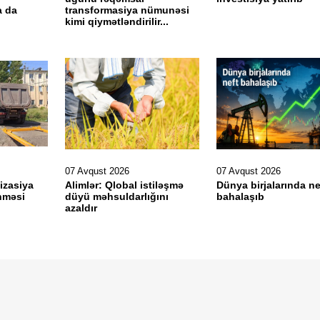
a da
transformasiya nümunəsi
kimi qiymətləndirilir...
07 Avqust 2026
07 Avqust 2026
izasiya
Alimlər: Qlobal istiləşmə
Dünya birjalarında ne
nməsi
düyü məhsuldarlığını
bahalaşıb
azaldır