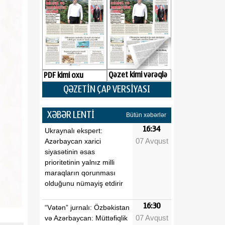
Qəzet kimi vərəqlə
PDF kimi oxu
QƏZETİN ÇAP VERSİYASI
XƏBƏR LENTİ
Bütün xəbərlər
16:34
Ukraynalı ekspert:
07 Avqust
Azərbaycan xarici
siyasətinin əsas
prioritetinin yalnız milli
maraqların qorunması
olduğunu nümayiş etdirir
16:30
“Vətən” jurnalı: Özbəkistan
07 Avqust
və Azərbaycan: Müttəfiqlik