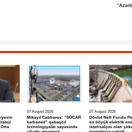
“Azər
07 Avqust 2026
07 Avqust 2026
liyevin
Mikayıl Cabbarov: “SOCAR
Dövlət Neft Fondu P
rateji
karbamid” qabaqcıl
ən böyük elektrik ene
 Orta
texnologiyalar sayəsində
istehsalçısı olan şirk
uğurlu rəqəmsal
investisiya yatırıb