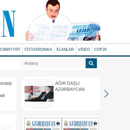
CƏMİYYƏT
FOTOXRONIKA
ELANLAR
VİDEO
COP29
rateji
AĞIR DAŞLI
AZƏRBAYCAN
adi