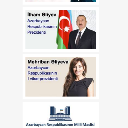
Vaşinqtondan başlayan
07 Avqust
yeni siyasi mərhələ
14:48
Cənubi Qafqazda
07 Avqust
uzunmüddətli sülh və
iqtisadi inteqrasiyanın
başlanğıcı
13:39
Tailandda 14 yaşlı şagird 8
07 Avqust
adamı qətlə yetirəndən
sonra intihar edib
13:26
Bakıda keçiriləcək
07 Avqust
Azərbaycan Beynəlxalq
İnvestisiya Forumu ilə
bağlı Təşkilat Komitəsi
yaradılıb
13:24
Deputat: ABŞ-də
07 Avqust
paraflanan sülh sənədi
Cənubi Qafqazda yeni