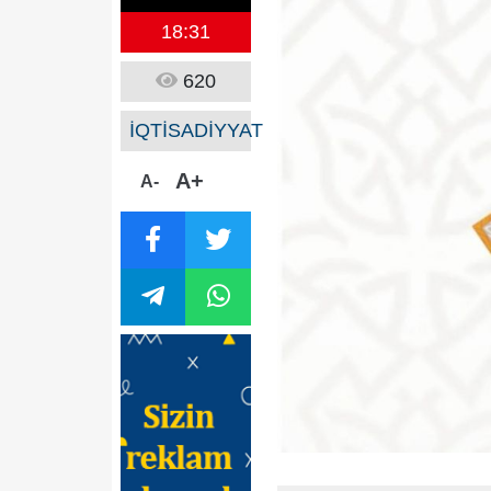
18:31
620
İQTİSADİYYAT
A+
A-