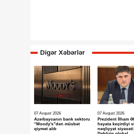
Digər Xəbərlər
07 Avqust 2026
07 Avqust 2026
Azərbaycanın bank sektoru
Prezident İlham Ə
“Moody’s”dən müsbət
həyata keçirdiyi st
qiymət alıb
nəqliyyat siyasəti
Dəhlizin qlobal