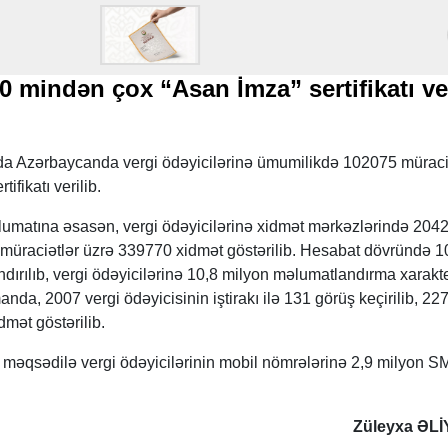
 mindən çox “Asan İmza” sertifikatı ver
ında Azərbaycanda vergi ödəyicilərinə ümumilikdə 102075 müraci
fikatı verilib.
lumatına əsasən, vergi ödəyicilərinə xidmət mərkəzlərində 204
 müraciətlər üzrə 339770 xidmət göstərilib. Hesabat dövründə 1
dırılıb, vergi ödəyicilərinə 10,8 milyon məlumatlandırma xarakte
manda, 2007 vergi ödəyicisinin iştirakı ilə 131 görüş keçirilib, 22
dmət göstərilib.
məqsədilə vergi ödəyicilərinin mobil nömrələrinə 2,9 milyon 
Züleyxa ƏL