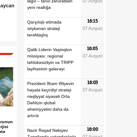
07 Avqust
ləğvi – tarixi zərurətdən
baycan
yeni reallığa
16:15
Qarşılıqlı etimada
07 Avqust
söykənən strateji
tərəfdaşlıq
16:05
Qalib Liderin Vaşinqton
07 Avqust
missiyası: regional
təhlükəsizliyin və TRIPP
layihəsinin gələcəyi
16:03
Prezident İlham Əliyevin
07 Avqust
həyata keçirdiyi strateji
nəqliyyat siyasəti Orta
Dəhlizin qlobal
əhəmiyyətini daha da
artırıb
erunun
rjisi
16:00
Nazir Rəşad Nəbiyev
ətə
07 Avqust
Zəngilanda vətəndaşlarla