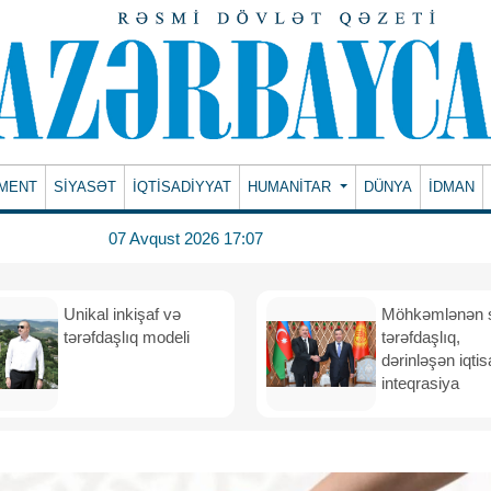
MENT
SİYASƏT
İQTİSADİYYAT
HUMANITAR
DÜNYA
İDMAN
07 Avqust 2026 17:07
Unikal inkişaf və
Möhkəmlənən st
tərəfdaşlıq modeli
tərəfdaşlıq,
dərinləşən iqtis
inteqrasiya