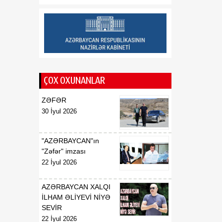
geosiyasi mərhələnin
əsasını qoyub
13:23
“Ayaks”ın sabiq baş
07 Avqust
məşqçisi Qazaxıstan
millisində
ÇOX OXUNANLAR
13:22
ABŞ-də çip istehsalında
07 Avqust
istifadə olunan əsas
ZƏFƏR
xammala gömrük rüsumu
30 İyul 2026
tətbiq edilib
"AZƏRBAYCAN"ın
"Zəfər" imzası
22 İyul 2026
AZƏRBAYCAN XALQI
İLHAM ƏLİYEVİ NİYƏ
SEVİR
22 İyul 2026