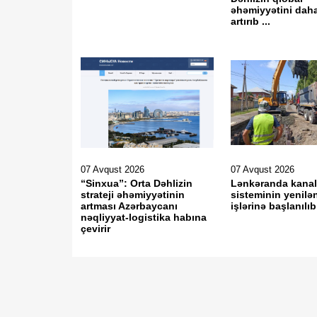
əhəmiyyətini dah
artırıb ...
07 Avqust 2026
07 Avqust 2026
“Sinxua”: Orta Dəhlizin
Lənkəranda kanal
strateji əhəmiyyətinin
sisteminin yenilə
artması Azərbaycanı
işlərinə başlanılıb
nəqliyyat-logistika habına
çevirir