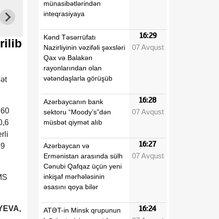
münasibətlərindən
inteqrasiyaya
16:29
Kənd Təsərrüfatı
ilib
07 Avqust
Nazirliyinin vəzifəli şəxsləri
Qax və Balakən
rayonlarından olan
vətəndaşlarla görüşüb
ət
16:28
Azərbaycanın bank
260
07 Avqust
sektoru “Moody’s”dən
müsbət qiymət alıb
0,6
rli
16:27
Azərbaycan və
79
07 Avqust
Ermənistan arasında sülh
Cənubi Qafqaz üçün yeni
inkişaf mərhələsinin
SMS
əsasını qoya bilər
İYEVA,
16:24
ATƏT-in Minsk qrupunun