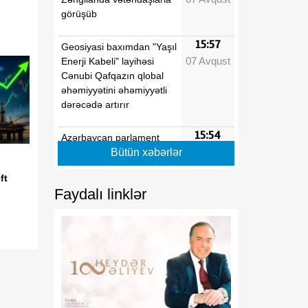
görüşüb
15:57
Geosiyasi baxımdan "Yaşıl
07 Avqust
Enerji Kabeli" layihəsi
Cənubi Qafqazın qlobal
əhəmiyyətini əhəmiyyətli
dərəcədə artırır
15:54
Azərbaycan parlament
07 Avqust
diplomatiyası beynəlxalq
Bütün xəbərlər
əməkdaşlığın
ft
genişlənməsinə töhfə verir
Faydalı linklər
15:40
Regionun siyasi tarixində
07 Avqust
mühüm dönüş nöqtəsi
15:24
Tarixi zəfərdən mütləq
07 Avqust
sülhə
15:05