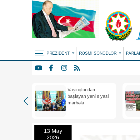
PREZIDENT
RƏSMI SƏNƏDLƏR
PARLA
rdən
Vaşinqtondan
hə
başlayan yeni siyasi
mərhələ
13 May
2026