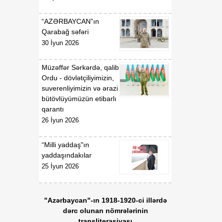
“AZƏRBAYCAN”ın
Qarabağ səfəri
30 İyun 2026
Müzəffər Sərkərdə, qalib
Ordu - dövlətçiliyimizin,
suverenliyimizin və ərazi
bütövlüyümüzün etibarlı
qarantı
26 İyun 2026
“Milli yaddaş"ın
yaddaşındakılar
25 İyun 2026
"Azərbaycan"-ın 1918-1920-ci illərdə
dərc olunan nömrələrinin
transliterasiyası