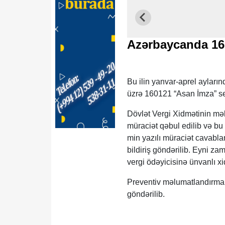
Azərbaycanda 160
Bu ilin yanvar-aprel aylar
üzrə 160121 “Asan İmza” serti
Dövlət Vergi Xidmətinin mə
müraciət qəbul edilib və bu
min yazılı müraciət cavablan
bildiriş göndərilib. Eyni za
vergi ödəyicisinə ünvanlı xi
Preventiv məlumatlandırma 
göndərilib.