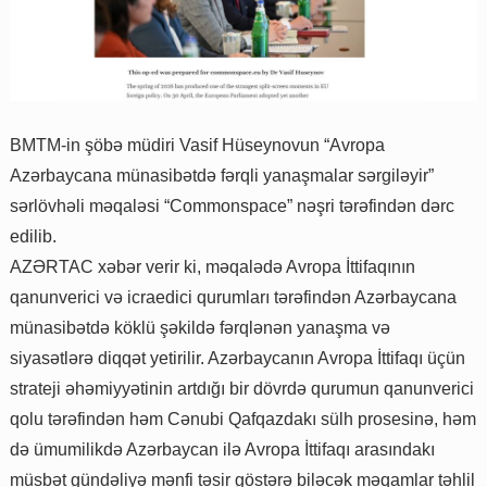
BMTM-in şöbə müdiri Vasif Hüseynovun “Avropa
Azərbaycana münasibətdə fərqli yanaşmalar sərgiləyir”
sərlövhəli məqaləsi “Commonspace” nəşri tərəfindən dərc
edilib.
AZƏRTAC xəbər verir ki, məqalədə Avropa İttifaqının
qanunverici və icraedici qurumları tərəfindən Azərbaycana
münasibətdə köklü şəkildə fərqlənən yanaşma və
siyasətlərə diqqət yetirilir. Azərbaycanın Avropa İttifaqı üçün
strateji əhəmiyyətinin artdığı bir dövrdə qurumun qanunverici
qolu tərəfindən həm Cənubi Qafqazdakı sülh prosesinə, həm
də ümumilikdə Azərbaycan ilə Avropa İttifaqı arasındakı
müsbət gündəliyə mənfi təsir göstərə biləcək məqamlar təhlil