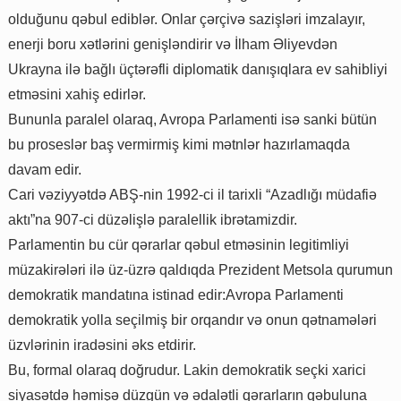
olduğunu qəbul ediblər. Onlar çərçivə sazişləri imzalayır,
enerji boru xətlərini genişləndirir və İlham Əliyevdən
Ukrayna ilə bağlı üçtərəfli diplomatik danışıqlara ev sahibliyi
etməsini xahiş edirlər.
Bununla paralel olaraq, Avropa Parlamenti isə sanki bütün
bu proseslər baş vermirmiş kimi mətnlər hazırlamaqda
davam edir.
Cari vəziyyətdə ABŞ-nin 1992-ci il tarixli “Azadlığı müdafiə
aktı”na 907-ci düzəlişlə paralellik ibrətamizdir.
Parlamentin bu cür qərarlar qəbul etməsinin legitimliyi
müzakirələri ilə üz-üzrə qaldıqda Prezident Metsola qurumun
demokratik mandatına istinad edir:Avropa Parlamenti
demokratik yolla seçilmiş bir orqandır və onun qətnamələri
üzvlərinin iradəsini əks etdirir.
Bu, formal olaraq doğrudur. Lakin demokratik seçki xarici
siyasətdə həmişə düzgün və ədalətli qərarların qəbuluna