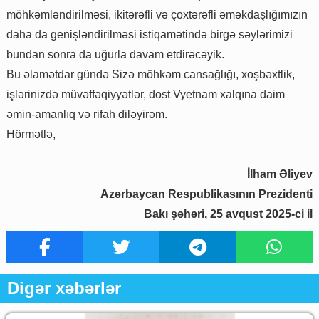
möhkəmləndirilməsi, ikitərəfli və çoxtərəfli əməkdaşlığımızın
daha da genişləndirilməsi istiqamətində birgə səylərimizi
bundan sonra da uğurla davam etdirəcəyik.
Bu əlamətdar gündə Sizə möhkəm cansağlığı, xoşbəxtlik,
işlərinizdə müvəffəqiyyətlər, dost Vyetnam xalqına daim
əmin-amanlıq və rifah diləyirəm.
Hörmətlə,
İlham Əliyev
Azərbaycan Respublikasının Prezidenti
Bakı şəhəri, 25 avqust 2025-ci il
Digər xəbərlər