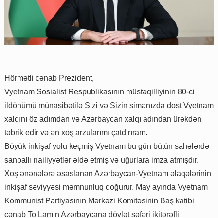
Hörmətli cənab Prezident,
Vyetnam Sosialist Respublikasının müstəqilliyinin 80-ci
ildönümü münasibətilə Sizi və Sizin simanızda dost Vyetnam
xalqını öz adımdan və Azərbaycan xalqı adından ürəkdən
təbrik edir və ən xoş arzularımı çatdırıram.
Böyük inkişaf yolu keçmiş Vyetnam bu gün bütün sahələrdə
sanballı nailiyyətlər əldə etmiş və uğurlara imza atmışdır.
Xoş ənənələrə əsaslanan Azərbaycan-Vyetnam əlaqələrinin
inkişaf səviyyəsi məmnunluq doğurur. May ayında Vyetnam
Kommunist Partiyasının Mərkəzi Komitəsinin Baş katibi
cənab To Lamın Azərbaycana dövlət səfəri ikitərəfli