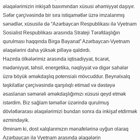
əlaqələrimizin inkişafı baxımından xüsusi əhəmiyyət daşıyır.
Səfər çərçivəsində bir sıra istiqamətlər üzrə imzalanmış
sənədlər, xüsusilə də “Azərbaycan Respublikası ilə Vyetnam
Sosialist Respublikası arasında Strateji Tərəfdaşlığın
qurulması haqqında Birgə Bəyanat” Azərbaycan-Vyetnam
əlaqələrini daha yüksək pilləyə qaldırdı.
Hazırda ölkələrimiz arasında iqtisadiyyat, ticarət,
mədəniyyət, təhsil, energetika, nəqliyyat və digər sahələr
üzrə böyük əməkdaşlıq potensialı mövcuddur. Beynəlxalq
təşkilatlar çərçivəsində qarşılıqlı etimad və dəstəyə
əsaslanan səmərəli əməkdaşlığımızı xüsusi qeyd etmək
istərdim. Biz sağlam təməllər üzərində qurulmuş
dövlətlərarası əlaqələrimizi bundan sonra da inkişaf etdirmək
əzmindəyik.
Əminəm ki, dost xalqlarımızın mənafelərinə uyğun olaraq
Azərbaycan ilə Vyetnam arasında əlaqələrin