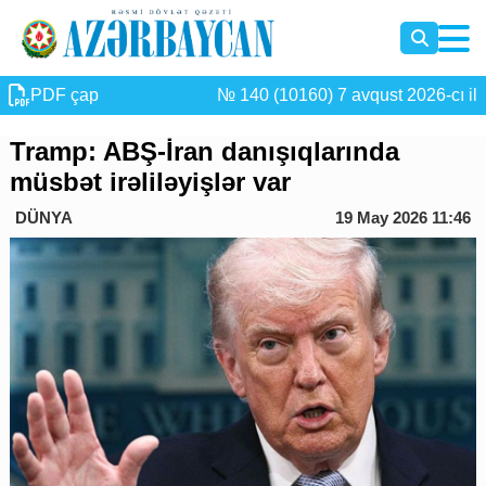
PDF çap
№ 140 (10160) 7 avqust 2026-cı il
Tramp: ABŞ-İran danışıqlarında
müsbət irəliləyişlər var
DÜNYA
19 May 2026 11:46