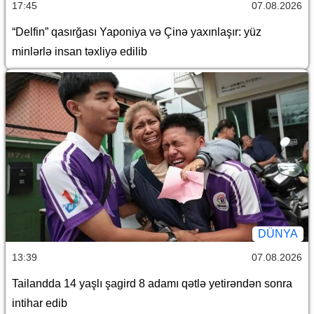
17:45
07.08.2026
“Delfin” qasırğası Yaponiya və Çinə yaxınlaşır: yüz
minlərlə insan təxliyə edilib
DÜNYA
13:39
07.08.2026
Tailandda 14 yaşlı şagird 8 adamı qətlə yetirəndən sonra
intihar edib