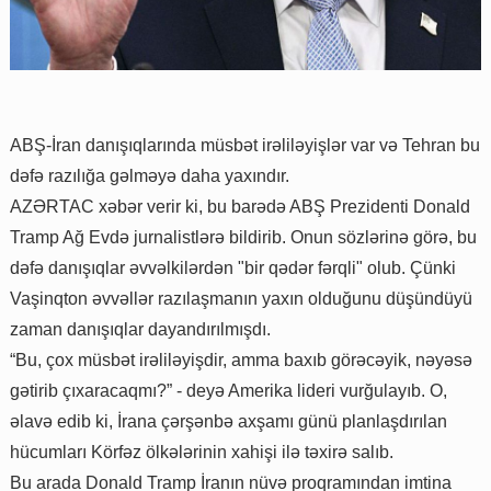
ABŞ-İran danışıqlarında müsbət irəliləyişlər var və Tehran bu
dəfə razılığa gəlməyə daha yaxındır.
AZƏRTAC xəbər verir ki, bu barədə ABŞ Prezidenti Donald
Tramp Ağ Evdə jurnalistlərə bildirib. Onun sözlərinə görə, bu
dəfə danışıqlar əvvəlkilərdən "bir qədər fərqli" olub. Çünki
Vaşinqton əvvəllər razılaşmanın yaxın olduğunu düşündüyü
zaman danışıqlar dayandırılmışdı.
“Bu, çox müsbət irəliləyişdir, amma baxıb görəcəyik, nəyəsə
gətirib çıxaracaqmı?” - deyə Amerika lideri vurğulayıb. O,
əlavə edib ki, İrana çərşənbə axşamı günü planlaşdırılan
hücumları Körfəz ölkələrinin xahişi ilə təxirə salıb.
Bu arada Donald Tramp İranın nüvə proqramından imtina