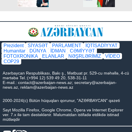
Prezident
SİYASƏT
PARLAMENT
İQTİSADİYYAT
Humanitar
DÜNYA
İDMAN
CƏMİYYƏT
FOTOXRONIKA
ELANLAR
NƏŞRLƏRİMİZ
VİDEO
COP29
Azərbaycan Respublikası, Bakı ş., Mətbuat pr. 529-cu məhəllə, 4-cü
mərtəbə Tel.:(+994 12) 539 49 20, 538-31-11
E-mail.:
contact@azerbaijan-news.az
;
secretary@azerbaijan-
news.az
,
reklam@azerbaijan-news.az
2000-2024(c) Bütün hüquqları qorunur, "AZƏRBAYCAN" qəzeti
Sayt Mozilla Firefox, Google Chrome, Opera və Internet Explorer
ver. 7.x ilə tam dəstəklənir. Məlumatdan istifadə etdikdə istinad
mütləqdir