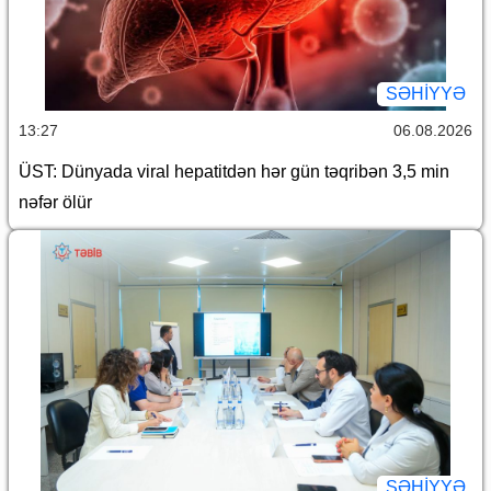
SƏHIYYƏ
13:27
06.08.2026
ÜST: Dünyada viral hepatitdən hər gün təqribən 3,5 min
nəfər ölür
SƏHIYYƏ