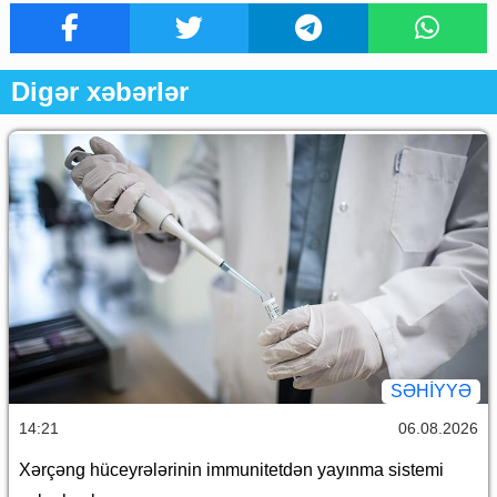
Digər xəbərlər
SƏHIYYƏ
14:21
06.08.2026
Xərçəng hüceyrələrinin immunitetdən yayınma sistemi