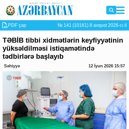
PDF çap
№ 141 (10161) 8 avqust 2026-cı il
TƏBİB tibbi xidmətlərin keyfiyyətinin
yüksəldilməsi istiqamətində
tədbirlərə başlayıb
Səhiyyə
12 İyun 2026 15:57