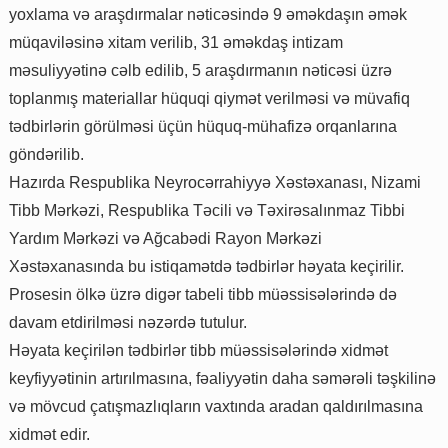
yoxlama və araşdırmalar nəticəsində 9 əməkdaşın əmək
müqaviləsinə xitam verilib, 31 əməkdaş intizam
məsuliyyətinə cəlb edilib, 5 araşdırmanın nəticəsi üzrə
toplanmış materiallar hüquqi qiymət verilməsi və müvafiq
tədbirlərin görülməsi üçün hüquq-mühafizə orqanlarına
göndərilib.
Hazırda Respublika Neyrocərrahiyyə Xəstəxanası, Nizami
Tibb Mərkəzi, Respublika Təcili və Təxirəsalınmaz Tibbi
Yardım Mərkəzi və Ağcabədi Rayon Mərkəzi
Xəstəxanasında bu istiqamətdə tədbirlər həyata keçirilir.
Prosesin ölkə üzrə digər tabeli tibb müəssisələrində də
davam etdirilməsi nəzərdə tutulur.
Həyata keçirilən tədbirlər tibb müəssisələrində xidmət
keyfiyyətinin artırılmasına, fəaliyyətin daha səmərəli təşkilinə
və mövcud çatışmazlıqların vaxtında aradan qaldırılmasına
xidmət edir.