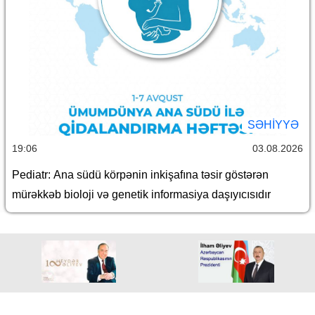
SƏHIYYƏ
19:06
03.08.2026
Pediatr: Ana südü körpənin inkişafına təsir göstərən
mürəkkəb bioloji və genetik informasiya daşıyıcısıdır