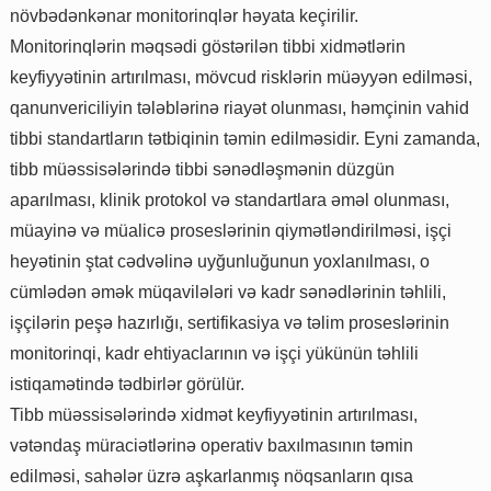
növbədənkənar monitorinqlər həyata keçirilir.
Monitorinqlərin məqsədi göstərilən tibbi xidmətlərin
keyfiyyətinin artırılması, mövcud risklərin müəyyən edilməsi,
qanunvericiliyin tələblərinə riayət olunması, həmçinin vahid
tibbi standartların tətbiqinin təmin edilməsidir. Eyni zamanda,
tibb müəssisələrində tibbi sənədləşmənin düzgün
aparılması, klinik protokol və standartlara əməl olunması,
müayinə və müalicə proseslərinin qiymətləndirilməsi, işçi
heyətinin ştat cədvəlinə uyğunluğunun yoxlanılması, o
cümlədən əmək müqavilələri və kadr sənədlərinin təhlili,
işçilərin peşə hazırlığı, sertifikasiya və təlim proseslərinin
monitorinqi, kadr ehtiyaclarının və işçi yükünün təhlili
istiqamətində tədbirlər görülür.
Tibb müəssisələrində xidmət keyfiyyətinin artırılması,
vətəndaş müraciətlərinə operativ baxılmasının təmin
edilməsi, sahələr üzrə aşkarlanmış nöqsanların qısa