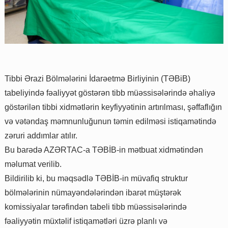
Tibbi Ərazi Bölmələrini İdarəetmə Birliyinin (TƏBiB)
tabeliyində fəaliyyət göstərən tibb müəssisələrində əhaliyə
göstərilən tibbi xidmətlərin keyfiyyətinin artırılması, şəffaflığın
və vətəndaş məmnunluğunun təmin edilməsi istiqamətində
zəruri addımlar atılır.
Bu barədə AZƏRTAC-a TƏBİB-in mətbuat xidmətindən
məlumat verilib.
Bildirilib ki, bu məqsədlə TƏBİB-in müvafiq struktur
bölmələrinin nümayəndələrindən ibarət müştərək
komissiyalar tərəfindən tabeli tibb müəssisələrində
fəaliyyətin müxtəlif istiqamətləri üzrə planlı və