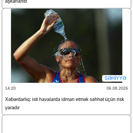
aşkarlanıb
SƏHIYYƏ
14:20
06.08.2026
Xəbərdarlıq: isti havalarda idman etmək səhhət üçün risk
yaradır