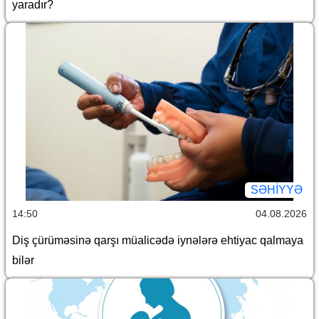
yaradır?
SƏHIYYƏ
14:50
04.08.2026
Diş çürüməsinə qarşı müalicədə iynələrə ehtiyac qalmaya
bilər