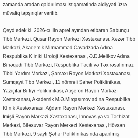
zamanda aradan qaldırılması istiqamətində aidiyyəti üzrə
müvafiq tapşırıqlar verilib.
Qeyd edək ki, 2026-cı ilin aprel ayından etibarən Sabunçu
Tibb Mərkəzi, Qusar Rayon Mərkəzi Xəstəxanası, Xəzər Tibb
Mərkəzi, Akademik Mirməmməd Cavadzadə Adına
Respublika Kliniki Uroloji Xəstəxanası, Ə.D.Məlikov Adına
Binəqədi Tibb Mərkəzi, Respublika Təcili və Təxirəsalınmaz
Tibbi Yardım Mərkəzi, Şamaxı Rayon Mərkəzi Xəstəxanası,
Sumqayıt Tibb Mərkəzi, 11 nömrəli Şəhər Poliklinikası,
Yazıçılar Birliyi Poliklinikası, Abşeron Rayon Mərkəzi
Xəstəxanası, Akademik M.Ə.Mirqasımov adına Respublika
Klinik Xəstəxanası, Ağdam Rayon Mərkəzi Xəstəxanası,
İmişli Rayon Mərkəzi Xəstəxanası, İnnovasiya və Təchizat
Mərkəzi, Biləsuvar Rayon Mərkəzi Xəstəxanası, Hövsan
Tibb Mərkəzi, 9 saylı Şəhər Poliklinikasında aparılmış