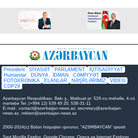
Prezident
SİYASƏT
PARLAMENT
İQTİSADİYYAT
Humanitar
DÜNYA
İDMAN
CƏMİYYƏT
FOTOXRONIKA
ELANLAR
NƏŞRLƏRİMİZ
VİDEO
COP29
Azərbaycan Respublikası, Bakı ş., Mətbuat pr. 529-cu məhəllə, 4-cü
mərtəbə Tel.:(+994 12) 539 49 20, 538-31-11
E-mail.:
contact@azerbaijan-news.az
;
secretary@azerbaijan-
news.az
,
reklam@azerbaijan-news.az
2000-2024(c) Bütün hüquqları qorunur, "AZƏRBAYCAN" qəzeti
Sayt Mozilla Firefox, Google Chrome, Opera və Internet Explorer