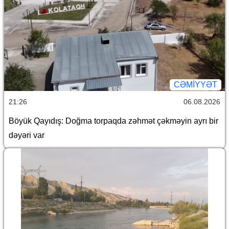
CƏMİYYƏT
21:26
06.08.2026
Böyük Qayıdış: Doğma torpaqda zəhmət çəkməyin ayrı bir
dəyəri var