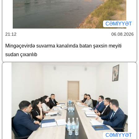
CƏMİYYƏT
21:12
06.08.2026
Mingəçevirdə suvarma kanalında batan şəxsin meyiti
sudan çıxarılıb
CƏMİYYƏT