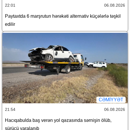
22:01
06.08.2026
Paytaxtda 6 marşrutun hərəkəti alternativ küçələrlə təşkil
edilir
CƏMİYYƏT
21:54
06.08.2026
Hacıqabulda baş verən yol qəzasında sərnişin ölüb,
sürücü yaralanıb