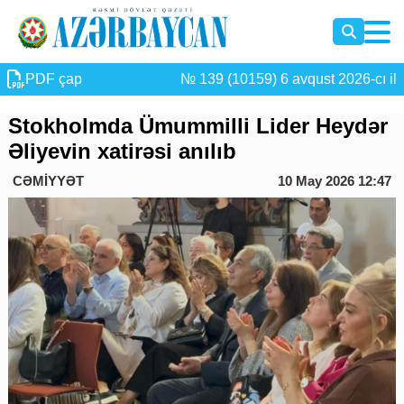
PDF çap
№ 139 (10159) 6 avqust 2026-cı il
Stokholmda Ümummilli Lider Heydər
Əliyevin xatirəsi anılıb
CƏMİYYƏT
10 May 2026 12:47