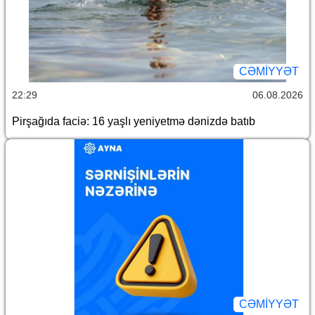
CƏMİYYƏT
22:29
06.08.2026
Pirşağıda faciə: 16 yaşlı yeniyetmə dənizdə batıb
CƏMİYYƏT