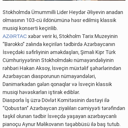
Stokholmda Ümummilli Lider Heydər Əliyevin anadan
olmasının 103-cü ildönümünə həsr edilmiş klassik
musiqi konserti keçirilib.
xəbər verir ki, Stokholm Tarix Muzeyinin
AZƏRTAC
“Barokko” zalında keçirilən tədbirdə Azərbaycanın
İsveçdəki səfirliyinin əməkdaşları, Şimali Kipr Türk
Cümhuriyyətinin Stokholmdakı nümayəndəliyinin
rəhbəri Hakan Aksoy, İsveçin müxtəlif şəhərlərindən
Azərbaycan diasporunun nümayəndələri,
Danimarkadan gələn qonaqlar və İsveçin klassik
musiqi həvəskarları iştirak ediblər.
Diasporla İş üzrə Dövlət Komitəsinin dəstəyi ilə
“Qobustan” Azərbaycan ziyalıları cəmiyyəti tərəfindən
təşkil olunan tədbir İsveçdə yaşayan azərbaycanlı
pianoçu Aynur Məlikovanın təşəbbüsü ilə baş tutub.