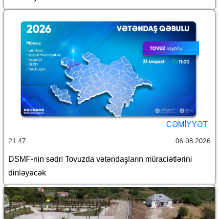
CƏMİYYƏT
21:47
06.08.2026
DSMF-nin sədri Tovuzda vətəndaşların müraciətlərini
dinləyəcək