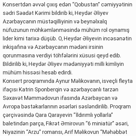
Konsertdən əvvəl çıxış edən “Qobustan” cəmiyyətinin
sədri Səadət Kərimi bildirib ki, Heydər Əliyev
Azərbaycanın müstəqilliyinin və beynəlxalq
nüfuzunun möhkəmlənməsində mühüm rol oynamış
lider kimi tarixə düşüb. O, Heydər Əliyevin incəsənətin
inkişafına və Azərbaycanın mədəni irsinin
qorunmasına verdiyi töhfələrini xüsusi qeyd edib.
Bildirilib ki, Heydər Əliyev mədəniyyəti milli kimliyin
mühüm hissəsi hesab edirdi.
Konsert proqramında Aynur Məlikovanın, isveçli fleyta
ifaçısı Katrin Sponberqin və azərbaycanlı tarzən
Səxavət Məmmədovun ifasında Azərbaycan və
Avropa bəstəkarlarının əsərləri səsləndirilib. Proqram
çərçivəsində Qara Qarayevin “İldırımlı yollarla”
baletindən parça, Fikrət Əmirovun “6 miniatür” əsəri,
Niyazinin “Arzu” romansı, Arif Məlikovun “Məhəbbət