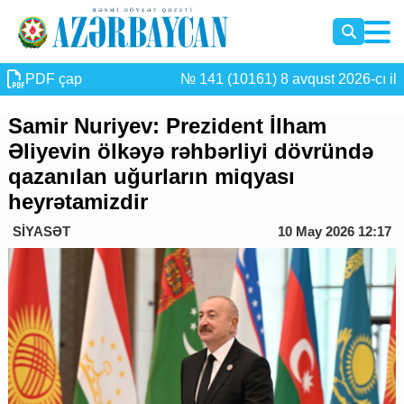
PDF çap
№ 141 (10161) 8 avqust 2026-cı il
Samir Nuriyev: Prezident İlham
Əliyevin ölkəyə rəhbərliyi dövründə
qazanılan uğurların miqyası
heyrətamizdir
SİYASƏT
10 May 2026 12:17