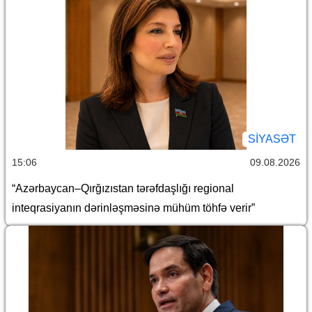
SİYASƏT
15:06
09.08.2026
“Azərbaycan–Qırğızıstan tərəfdaşlığı regional
inteqrasiyanın dərinləşməsinə mühüm töhfə verir”