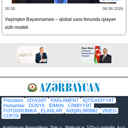
20:30
08.08.2026
Vaşinqton Bəyannaməsi – qlobal xaos fonunda işləyən
sülh modeli
Prezident
SİYASƏT
PARLAMENT
İQTİSADİYYAT
Humanitar
DÜNYA
İDMAN
CƏMİYYƏT
FOTOXRONIKA
ELANLAR
NƏŞRLƏRİMİZ
VİDEO
COP29
Azərbaycan Respublikası, Bakı ş., Mətbuat pr. 529-cu məhəllə, 4-cü