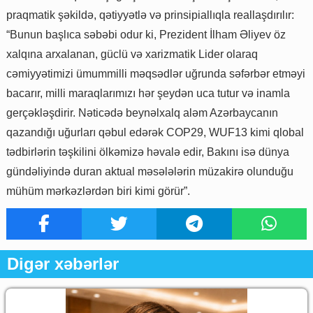
praqmatik şəkildə, qətiyyətlə və prinsipiallıqla reallaşdırılır:
“Bunun başlıca səbəbi odur ki, Prezident İlham Əliyev öz
xalqına arxalanan, güclü və xarizmatik Lider olaraq
cəmiyyətimizi ümummilli məqsədlər uğrunda səfərbər etməyi
bacarır, milli maraqlarımızı hər şeydən uca tutur və inamla
gerçəkləşdirir. Nəticədə beynəlxalq aləm Azərbaycanın
qazandığı uğurları qəbul edərək COP29, WUF13 kimi qlobal
tədbirlərin təşkilini ölkəmizə həvalə edir, Bakını isə dünya
gündəliyində duran aktual məsələlərin müzakirə olunduğu
mühüm mərkəzlərdən biri kimi görür”.
Digər xəbərlər