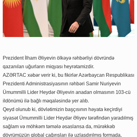
Prezident İlham Əliyevin ölkəyə rəhbərliyi dövründə
qazanılan uğurların miqyası heyrətamizdir.
AZƏRTAC xəbər verir ki, bu fikirlər Azərbaycan Respublikası
Prezidenti Administrasiyasının rəhbəri Samir Nuriyevin
Ümummilli Lider Heydər Əliyevin anadan olmasının 103-cü
ildönümü ilə bağlı məqaləsində yer alıb.
Qeyd olunub ki, dövlətimizin başçısının həyata keçirdiyi
siyasət Ümummilli Lider Heydər Əliyev tərəfindən yaradılmış
sağlam və möhkəm təmələ əsaslansa da, mürəkkəb
dövrümüzün qlobal çağırışları ilə uzlaşdırılmış formada,