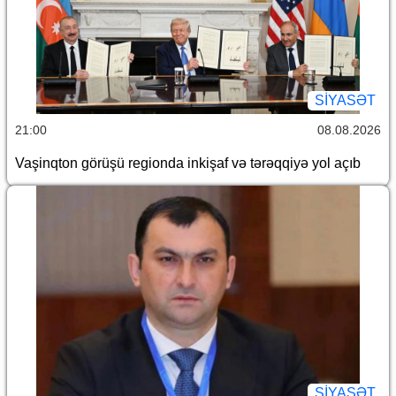
SİYASƏT
21:00
08.08.2026
Vaşinqton görüşü regionda inkişaf və tərəqqiyə yol açıb
SİYASƏT