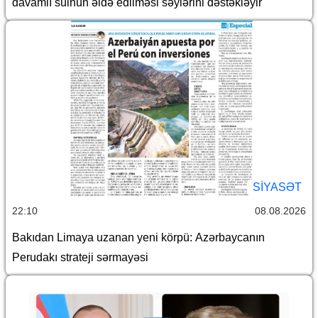
davamlı sülhün əldə edilməsi səylərini dəstəkləyir
SİYASƏT
22:10
08.08.2026
Bakıdan Limaya uzanan yeni körpü: Azərbaycanın
Perudakı strateji sərmayəsi