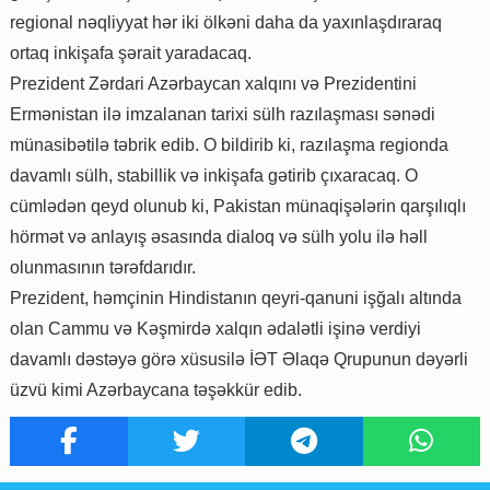
regional nəqliyyat hər iki ölkəni daha da yaxınlaşdıraraq
ortaq inkişafa şərait yaradacaq.
Prezident Zərdari Azərbaycan xalqını və Prezidentini
Ermənistan ilə imzalanan tarixi sülh razılaşması sənədi
münasibətilə təbrik edib. O bildirib ki, razılaşma regionda
davamlı sülh, stabillik və inkişafa gətirib çıxaracaq. O
cümlədən qeyd olunub ki, Pakistan münaqişələrin qarşılıqlı
hörmət və anlayış əsasında dialoq və sülh yolu ilə həll
olunmasının tərəfdarıdır.
Prezident, həmçinin Hindistanın qeyri-qanuni işğalı altında
olan Cammu və Kəşmirdə xalqın ədalətli işinə verdiyi
davamlı dəstəyə görə xüsusilə İƏT Əlaqə Qrupunun dəyərli
üzvü kimi Azərbaycana təşəkkür edib.