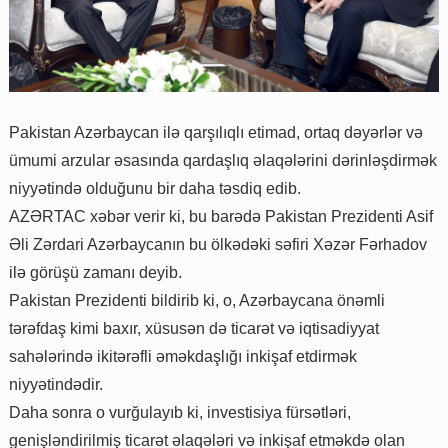
Pakistan Azərbaycan ilə qarşılıqlı etimad, ortaq dəyərlər və
ümumi arzular əsasında qardaşlıq əlaqələrini dərinləşdirmək
niyyətində olduğunu bir daha təsdiq edib.
AZƏRTAC xəbər verir ki, bu barədə Pakistan Prezidenti Asif
Əli Zərdari Azərbaycanın bu ölkədəki səfiri Xəzər Fərhadov
ilə görüşü zamanı deyib.
Pakistan Prezidenti bildirib ki, o, Azərbaycana önəmli
tərəfdaş kimi baxır, xüsusən də ticarət və iqtisadiyyat
sahələrində ikitərəfli əməkdaşlığı inkişaf etdirmək
niyyətindədir.
Daha sonra o vurğulayıb ki, investisiya fürsətləri,
genişləndirilmiş ticarət əlaqələri və inkişaf etməkdə olan