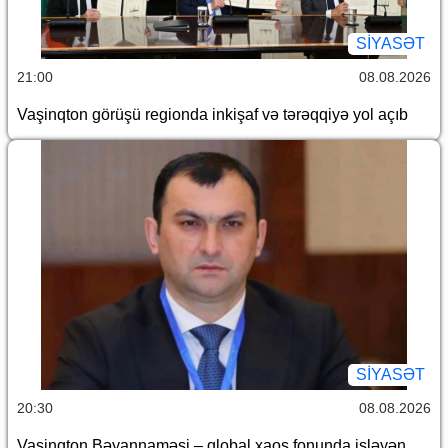
SİYASƏT
21:00
08.08.2026
Vaşinqton görüşü regionda inkişaf və tərəqqiyə yol açıb
SİYASƏT
20:30
08.08.2026
Vaşinqton Bəyannaməsi – qlobal xaos fonunda işləyən