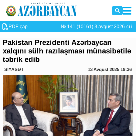
PDF çap
№ 141 (10161) 8 avqust 2026-cı il
Pakistan Prezidenti Azərbaycan
xalqını sülh razılaşması münasibətilə
təbrik edib
SİYASƏT
13 Avqust 2025 19:36