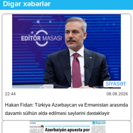
Digər xəbərlər
SİYASƏT
22:44
08.08.2026
Hakan Fidan: Türkiyə Azərbaycan və Ermənistan arasında
davamlı sülhün əldə edilməsi səylərini dəstəkləyir