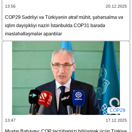
13:56
20.12.2025
COP29 Sədrliyi və Türkiyənin ətraf mühit, şəhərsalma və
iqlim dəyişikliyi naziri İstanbulda COP31 barədə
məsləhətləşmələr aparıblar
COP29
13:47
17.12.2025
Muxtar Babayev: COP təcrübəmizi bölüşmək üçün Türkiyə