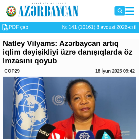
PDF çap
№ 141 (10161) 8 avqust 2026-cı il
Natley Vilyams: Azərbaycan artıq
iqlim dəyişikliyi üzrə danışıqlarda öz
imzasını qoyub
COP29
18 İyun 2025 09:42