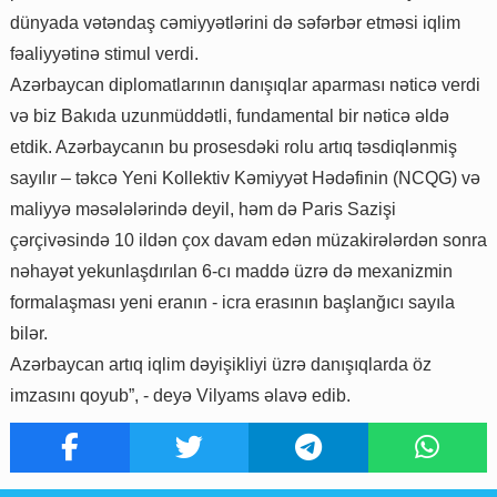
dünyada vətəndaş cəmiyyətlərini də səfərbər etməsi iqlim
fəaliyyətinə stimul verdi.
Azərbaycan diplomatlarının danışıqlar aparması nəticə verdi
və biz Bakıda uzunmüddətli, fundamental bir nəticə əldə
etdik. Azərbaycanın bu prosesdəki rolu artıq təsdiqlənmiş
sayılır – təkcə Yeni Kollektiv Kəmiyyət Hədəfinin (NCQG) və
maliyyə məsələlərində deyil, həm də Paris Sazişi
çərçivəsində 10 ildən çox davam edən müzakirələrdən sonra
nəhayət yekunlaşdırılan 6-cı maddə üzrə də mexanizmin
formalaşması yeni eranın - icra erasının başlanğıcı sayıla
bilər.
Azərbaycan artıq iqlim dəyişikliyi üzrə danışıqlarda öz
imzasını qoyub”, - deyə Vilyams əlavə edib.