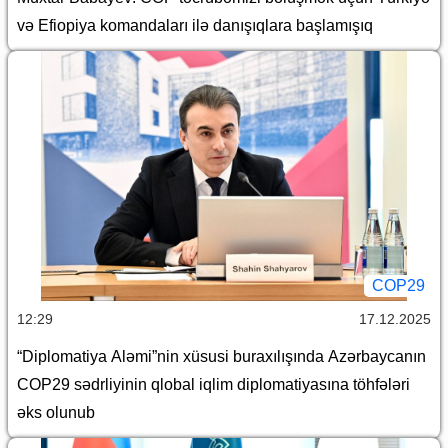
və Efiopiya komandaları ilə danışıqlara başlamışıq
COP29
12:29
17.12.2025
“Diplomatiya Aləmi”nin xüsusi buraxılışında Azərbaycanın
COP29 sədrliyinin qlobal iqlim diplomatiyasına töhfələri
əks olunub