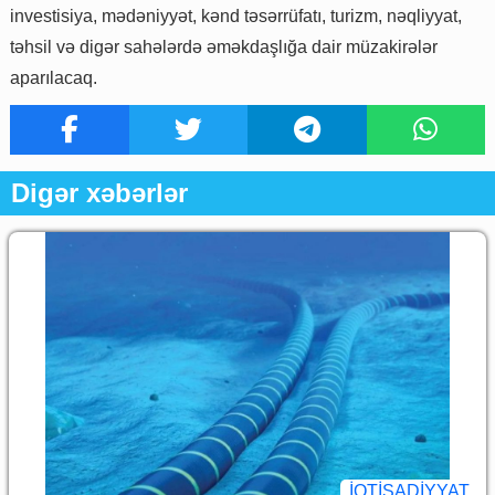
investisiya, mədəniyyət, kənd təsərrüfatı, turizm, nəqliyyat,
təhsil və digər sahələrdə əməkdaşlığa dair müzakirələr
aparılacaq.
Digər xəbərlər
İQTİSADİYYAT