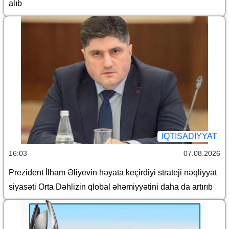
alıb
İQTİSADİYYAT
16:03
07.08.2026
Prezident İlham Əliyevin həyata keçirdiyi strateji nəqliyyat
siyasəti Orta Dəhlizin qlobal əhəmiyyətini daha da artırıb