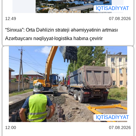
İQTİSADİYYAT
12:49
07.08.2026
“Sinxua”: Orta Dəhlizin strateji əhəmiyyətinin artması
Azərbaycanı nəqliyyat-logistika habına çevirir
İQTİSADİYYAT
12:00
07.08.2026