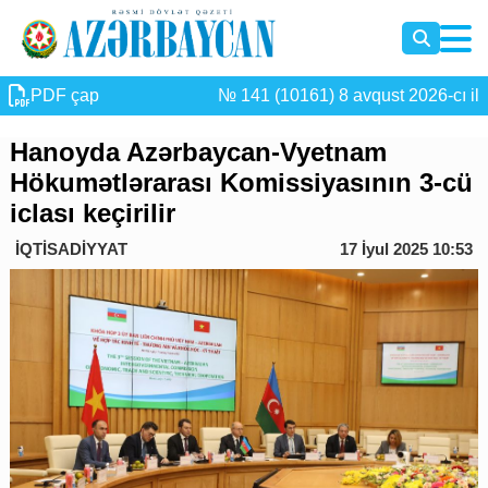
PDF çap
№ 141 (10161) 8 avqust 2026-cı il
Hanoyda Azərbaycan-Vyetnam
Hökumətlərarası Komissiyasının 3-cü
iclası keçirilir
İQTİSADİYYAT
17 İyul 2025 10:53