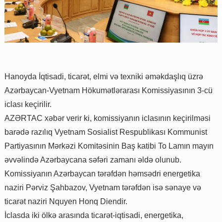
Hanoyda İqtisadi, ticarət, elmi və texniki əməkdaşlıq üzrə
Azərbaycan-Vyetnam Hökumətlərarası Komissiyasının 3-cü
iclası keçirilir.
AZƏRTAC xəbər verir ki, komissiyanın iclasının keçirilməsi
barədə razılıq Vyetnam Sosialist Respublikası Kommunist
Partiyasının Mərkəzi Komitəsinin Baş katibi To Lamın mayın
əvvəlində Azərbaycana səfəri zamanı əldə olunub.
Komissiyanın Azərbaycan tərəfdən həmsədri energetika
naziri Pərviz Şahbazov, Vyetnam tərəfdən isə sənaye və
ticarət naziri Nquyen Honq Diendir.
İclasda iki ölkə arasında ticarət-iqtisadi, energetika,