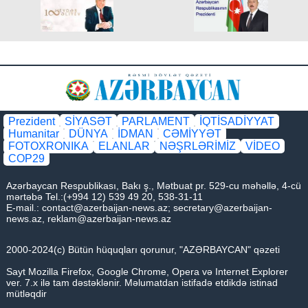
Prezident
SİYASƏT
PARLAMENT
İQTİSADİYYAT
Humanitar
DÜNYA
İDMAN
CƏMİYYƏT
FOTOXRONIKA
ELANLAR
NƏŞRLƏRİMİZ
VİDEO
COP29
Azərbaycan Respublikası, Bakı ş., Mətbuat pr. 529-cu məhəllə, 4-cü
mərtəbə Tel.:(+994 12) 539 49 20, 538-31-11
E-mail.:
contact@azerbaijan-news.az
;
secretary@azerbaijan-
news.az
,
reklam@azerbaijan-news.az
2000-2024(c) Bütün hüquqları qorunur, "AZƏRBAYCAN" qəzeti
Sayt Mozilla Firefox, Google Chrome, Opera və Internet Explorer
ver. 7.x ilə tam dəstəklənir. Məlumatdan istifadə etdikdə istinad
mütləqdir